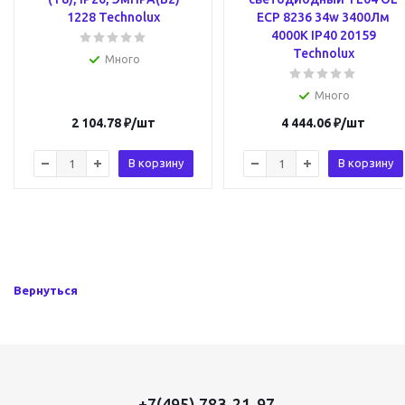
1228 Technolux
ECP 8236 34w 3400Лм
4000К IP40 20159
Technolux
Много
Много
2 104.78
₽
/шт
4 444.06
₽
/шт
В корзину
В корзину
Вернуться
+7(495) 783-21-97