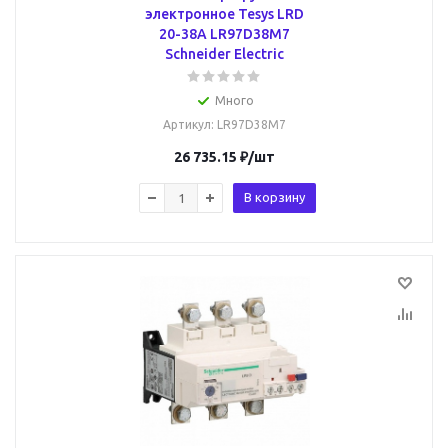
электронное Tesys LRD
20-38А LR97D38M7
Schneider Electric
Много
Артикул
: LR97D38M7
26 735.15
₽
/шт
В корзину