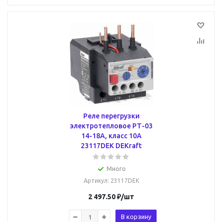
Реле перегрузки
электротепловое РТ-03
14-18А, класс 10A
23117DEK DEKraft
Много
Артикул
: 23117DEK
2 497.50
₽
/шт
В корзину