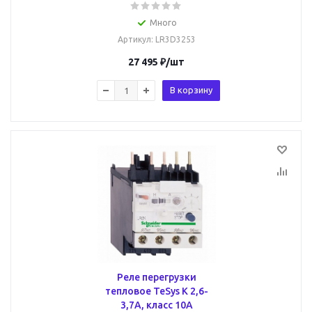
Много
Артикул
: LR3D3253
27 495
₽
/шт
В корзину
Реле перегрузки
тепловое TeSys K 2,6-
3,7А, класс 10A