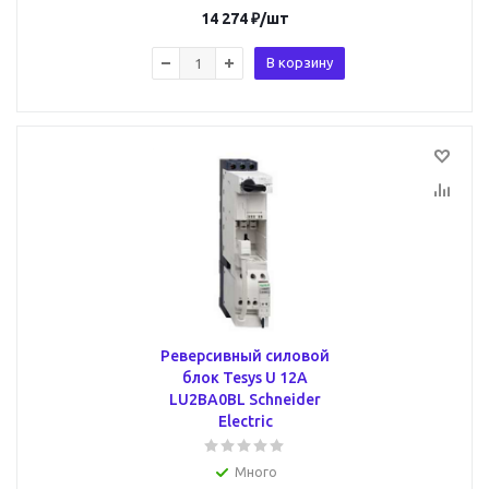
14 274
₽
/шт
В корзину
Реверсивный силовой
блок Tesys U 12А
LU2BA0BL Schneider
Electric
Много