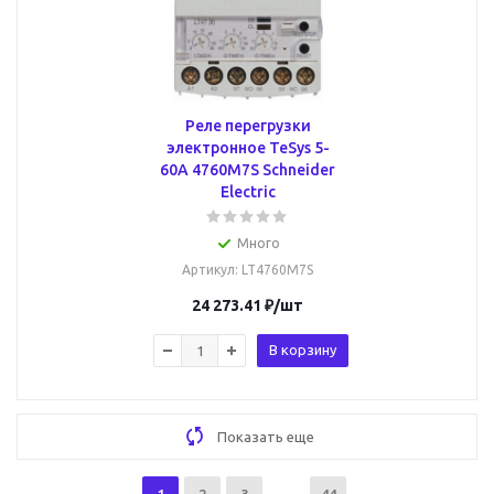
Реле перегрузки
электронное TeSys 5-
60А 4760M7S Schneider
Electric
Много
Артикул
: LT4760M7S
24 273.41
₽
/шт
В корзину
Показать еще