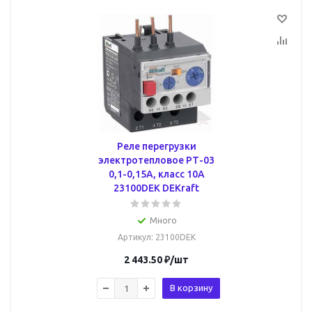
Реле перегрузки
электротепловое РТ-03
0,1-0,15А, класс 10A
23100DEK DEKraft
Много
Артикул
: 23100DEK
2 443.50
₽
/шт
В корзину