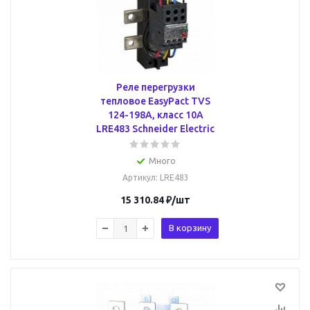
Реле перегрузки
тепловое EasyPact TVS
124-198А, класс 10A
LRE483 Schneider Electric
Много
Артикул
: LRE483
15 310.84
₽
/шт
В корзину