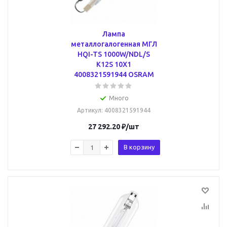
Лампа
металлогалогенная МГЛ
HQI-TS 1000W/NDL/S
K12S 10X1
4008321591944 OSRAM
Много
Артикул
: 4008321591944
27 292.20
₽
/шт
В корзину