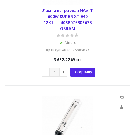
Лампа натриевая NAV-T
600W SUPER XT E40
12X1 4058075803633
OSRAM
Много
Артикул
: 4058075803633
3 632.22
₽
/шт
В корзину