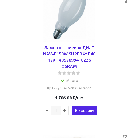
Лампа натриевая ДНаТ
NAV-E150W SUPER4Y E40
12X1 4052899418226
OSRAM
Много
Артикул
: 4052899418226
1 706.08
₽
/шт
В корзину