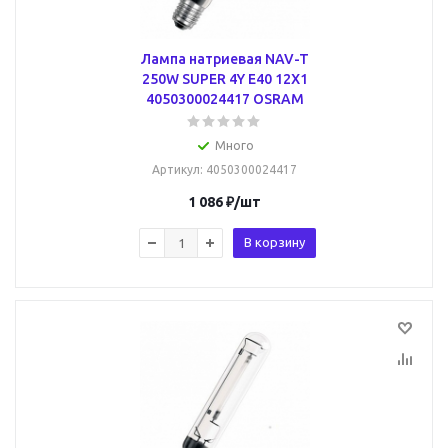
Лампа натриевая NAV-T
250W SUPER 4Y E40 12X1
4050300024417 OSRAM
Много
Артикул
: 4050300024417
1 086
₽
/шт
В корзину