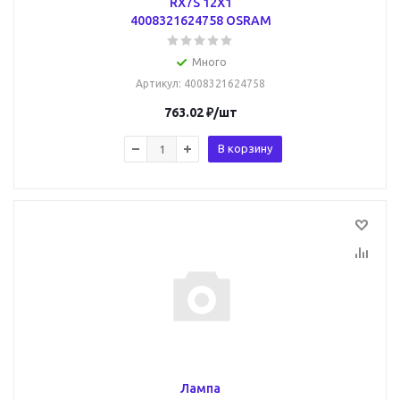
RX7S 12X1
4008321624758 OSRAM
Много
Артикул
: 4008321624758
763.02
₽
/шт
В корзину
Лампа