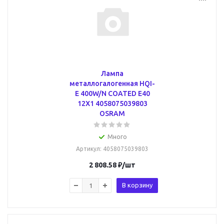
Лампа
металлогалогенная HQI-
E 400W/N COATED E40
12X1 4058075039803
OSRAM
Много
Артикул
: 4058075039803
2 808.58
₽
/шт
В корзину