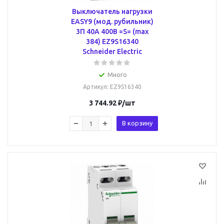
Выключатель нагрузки
EASY9 (мод. рубильник)
3П 40А 400В =S= (max
384) EZ9S16340
Schneider Electric
Много
Артикул
: EZ9S16340
3 744.92
₽
/шт
В корзину