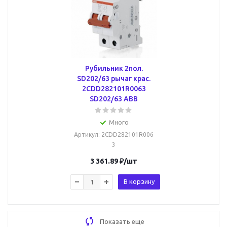
Рубильник 2пол.
SD202/63 рычаг крас.
2CDD282101R0063
SD202/63 ABB
Много
Артикул
: 2CDD282101R006
3
3 361.89
₽
/шт
В корзину
Показать еще