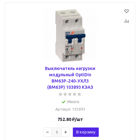
Выключатель нагрузки
модульный OptiDin
BM63P-240-УХЛ3
(ВМ63Р) 103893 КЭАЗ
Много
Артикул
: 103893
752.80
₽
/шт
В корзину