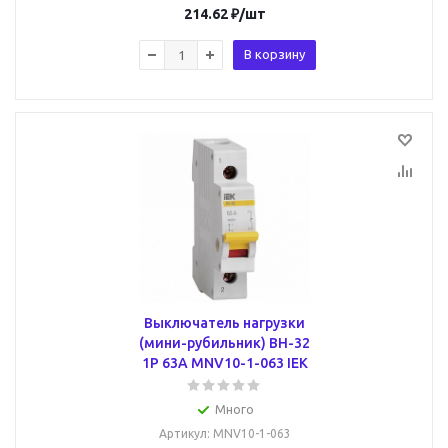
214.62
₽
/шт
В корзину
Выключатель нагрузки
(мини-рубильник) ВН-32
1Р 63А MNV10-1-063 IEK
Много
Артикул
: MNV10-1-063