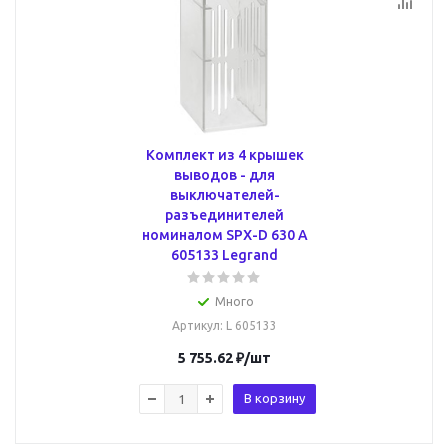
Комплект из 4 крышек
выводов - для
выключателей-
разъединителей
номиналом SPX-D 630 A
605133 Legrand
Много
Артикул
: L 605133
5 755.62
₽
/шт
В корзину