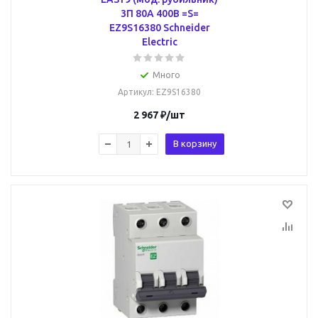
3П 80А 400В =S=
EZ9S16380 Schneider
Electric
Много
Артикул
: EZ9S16380
2 967
₽
/шт
В корзину