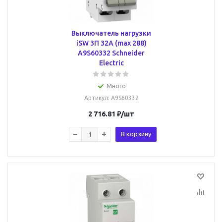
Выключатель нагрузки
iSW 3П 32A (max 288)
A9S60332 Schneider
Electric
Много
Артикул
: A9S60332
2 716.81
₽
/шт
В корзину