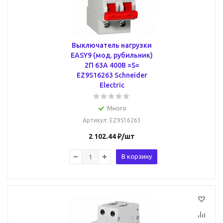
Выключатель нагрузки
EASY9 (мод. рубильник)
2П 63А 400В =S=
EZ9S16263 Schneider
Electric
Много
Артикул
: EZ9S16263
2 102.44
₽
/шт
В корзину