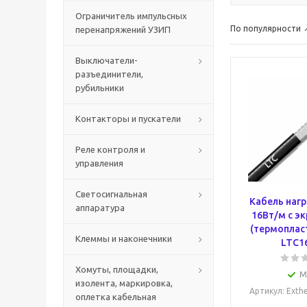
Ограничитель импульсных
По популярности
перенапряжений УЗИП
Выключатели-
разъединители,
рубильники
Контакторы и пускатели
Реле контроля и
управления
Светосигнальная
Кабель нагр
аппаратура
16Вт/м с э
(термоплас
Клеммы и наконечники
LTC1
Хомуты, площадки,
М
изолента, маркировка,
Артикул
: Ext
оплетка кабельная