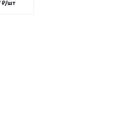
7
₽
/шт