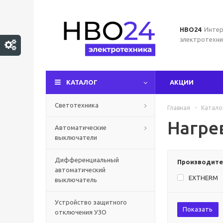
НВО24
Интер
электротехни
КАТАЛОГ
АКЦИИ
Светотехника
Главная
-
Катало
Нагре
Автоматические
выключатели
Дифференциальный
Производите
автоматический
EXTHERM
выключатель
Устройство защитного
Показать
отключения УЗО