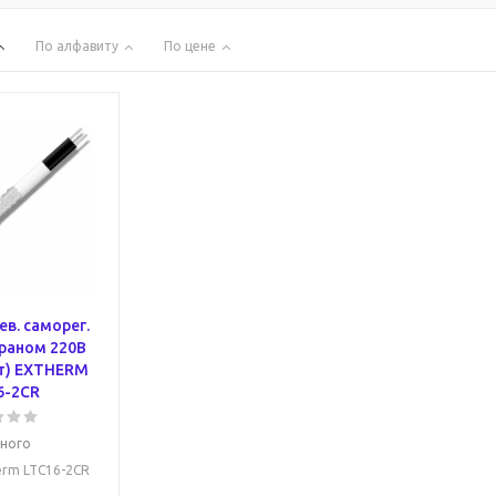
По алфавиту
По цене
ев. саморег.
краном 220В
т) EXTHERM
6-2CR
ного
herm LTC16-2CR