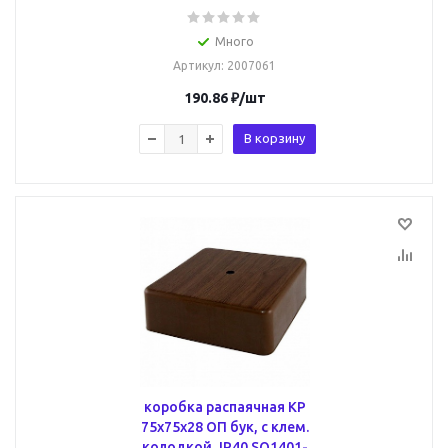
Много
Артикул
: 2007061
190.86
₽
/шт
В корзину
коробка распаячная КР
75х75х28 ОП бук, с клем.
колодкой, IP40 SQ1401-