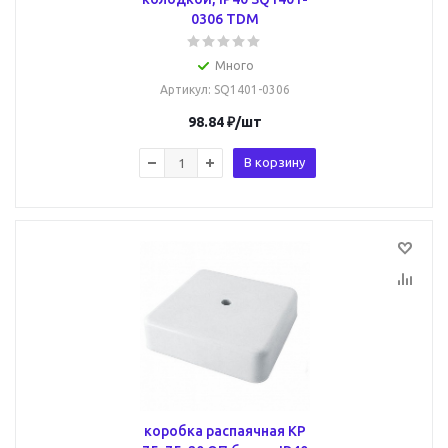
0306 TDM
Много
Артикул
: SQ1401-0306
98.84
₽
/шт
В корзину
коробка распаячная КР