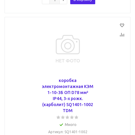
коробка
электромонтажная КЭМ
1-10-3Б ОП D78 мм²
IP44, 3-х рожк.
(карболит) SQ1401-1002
TDM
Много
Артикул
: SQ1401-1002