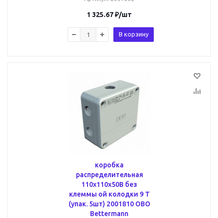
1 325.67
₽
/шт
В корзину
коробка
распределительная
110x110x50В без
клеммы ой колодки 9 T
(упак. 5шт) 2001810 OBO
Bettermann