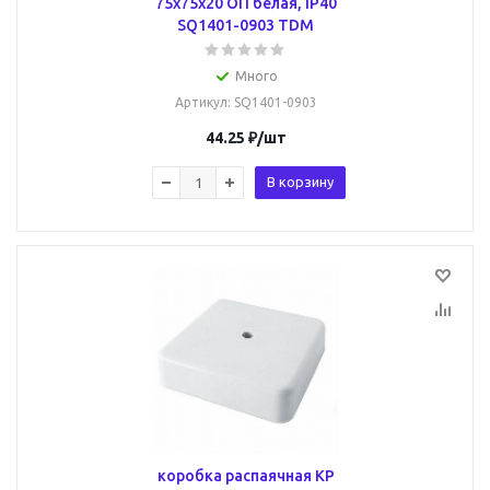
75х75х20 ОП белая, IP40
SQ1401-0903 TDM
Много
Артикул
: SQ1401-0903
44.25
₽
/шт
В корзину
коробка распаячная КР