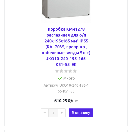
коробка КМ41278
распаячная для о/п
240х195х165 мм² IP55
(RAL7035, прозр. кр.,
кабельные вводы 5 шт)
UKO10-240-195-165-
K51-55 IEK
Много
Артикул
: UKO10-240-195-1
65-K51-55
610.25
₽
/шт
В корзину