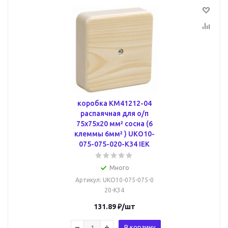
коробка КМ41212-04
распаячная для о/п
75х75х20 мм² сосна (6
клеммы 6мм² ) UKO10-
075-075-020-K34 IEK
Много
Артикул
: UKO10-075-075-0
20-K34
131.89
₽
/шт
В корзину