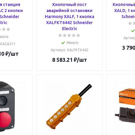
я станция
Кнопочный пост
Кнопочный
C 2 кнопки
аварийной остановки
XALD, 1 к
Schneider
Harmony XALF, 1 кнопка
Schnei
tric
XALFKT6442 Schneider
Electric
ного
Артик
Много
 XACA211
3 790
Артикул
: XALFKT6442
10
₽
/шт
8 583.21
₽
/шт