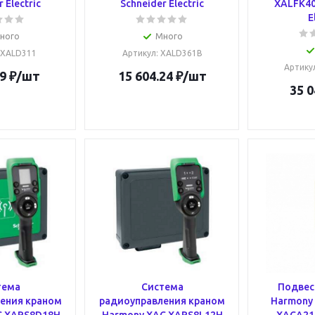
 Electric
Schneider Electric
XALFK40
E
ного
Много
 XALD311
Артикул
: XALD361B
Артику
9
₽
/шт
15 604.24
₽
/шт
35 0
тема
Система
Подвес
ения краном
радиоуправления краном
Harmony 