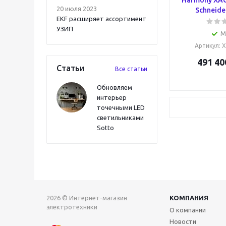
Harmony XA
20 июля 2023
Schneider
EKF расширяет ассортимент
УЗИП
М
Артикул
: 
491 40
Статьи
Все статьи
Обновляем
интерьер
точечными LED
светильниками
Sotto
2026 © Интернет-магазин
КОМПАНИЯ
электротехники
О компании
Новости