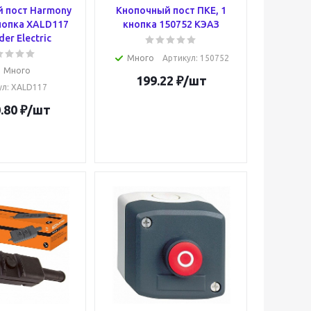
 пост Harmony
Кнопочный пост ПКЕ, 1
нопка XALD117
кнопка 150752 КЭАЗ
der Electric
Много
Артикул
: 150752
Много
199.22
₽
/шт
ул
: XALD117
.80
₽
/шт