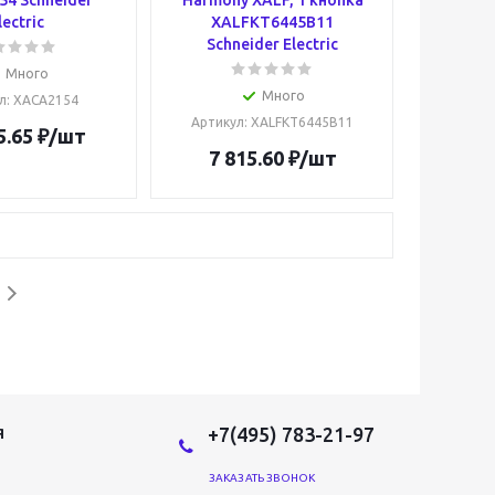
4 Schneider
Harmony XALF, 1 кнопка
lectric
XALFKT6445B11
Schneider Electric
Много
Много
л
: XACA2154
Артикул
: XALFKT6445B11
5.65
₽
/шт
7 815.60
₽
/шт
+7(495) 783-21-97
Я
ЗАКАЗАТЬ ЗВОНОК