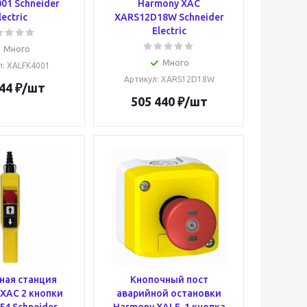
01 Schneider
Harmony XAC
lectric
XARS12D18W Schneider
Electric
Много
Много
л
: XALFK4001
Артикул
: XARS12D18W
44
₽
/шт
505 440
₽
/шт
ная станция
Кнопочный пост
XAC 2 кнопки
аварийной остановки