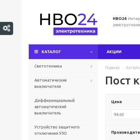
НВО24
Интер
электротехни
КАТАЛОГ
АКЦИИ
Светотехника
Главная
-
Катало
Пост 
Автоматические
выключатели
Дифференциальный
Цена
автоматический
выключатель
Устройство защитного
Производите
отключения УЗО