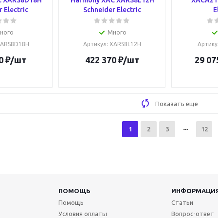
C XARS8D18H
Harmony XAC XARS8L12H
XACA215
 Electric
Schneider Electric
E
ного
Много
XARS8D18H
Артикул
: XARS8L12H
Артику
0
₽
/шт
422 370
₽
/шт
29 07
Показать еще
1
2
3
12
ПОМОЩЬ
ИНФОРМАЦИ
Помощь
Статьи
Условия оплаты
Вопрос-ответ