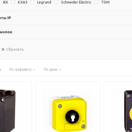
IEK
KЭAЗ
Legrand
Schneider Electric
TDM
ты IP
кнопок
Сбросить
По алфавиту
По цене