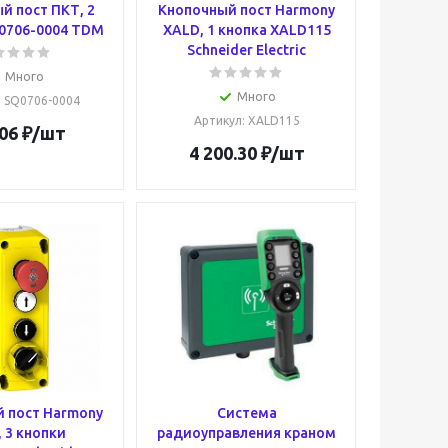
й пост ПКТ, 2
Кнопочный пост Harmony
0706-0004 TDM
XALD, 1 кнопка XALD115
Schneider Electric
Много
Много
: SQ0706-0004
Артикул
: XALD115
06
₽
/шт
4 200.30
₽
/шт
 пост Harmony
Система
 3 кнопки
радиоуправления краном