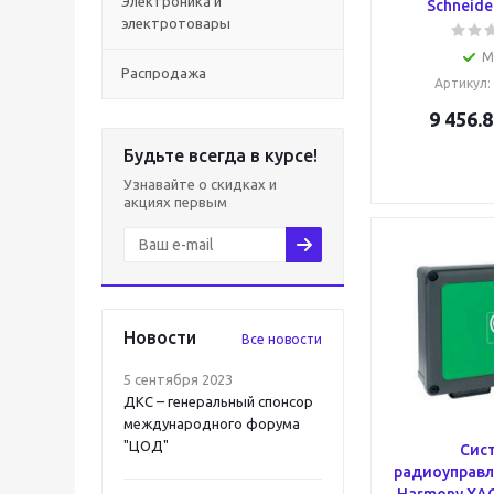
Электроника и
Schneider
электротовары
М
Распродажа
Артикул
:
9 456.8
Будьте всегда в курсе!
Узнавайте о скидках и
акциях первым
Новости
Все новости
5 сентября 2023
ДКС – генеральный спонсор
международного форума
"ЦОД"
Сис
радиоуправл