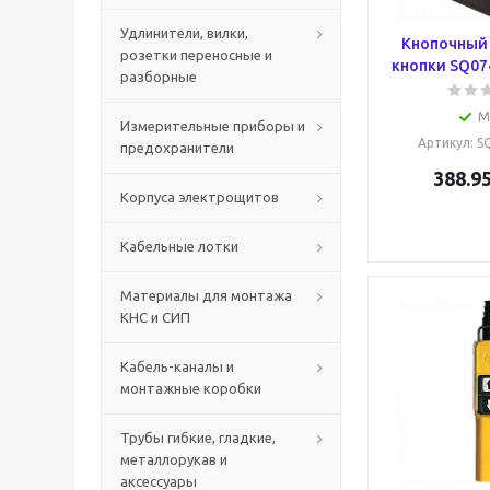
Удлинители, вилки,
Кнопочный 
розетки переносные и
кнопки SQ07
разборные
М
Измерительные приборы и
Артикул
: 
предохранители
388.9
Корпуса электрощитов
Кабельные лотки
Материалы для монтажа
КНС и СИП
Кабель-каналы и
монтажные коробки
Трубы гибкие, гладкие,
металлорукав и
аксессуары