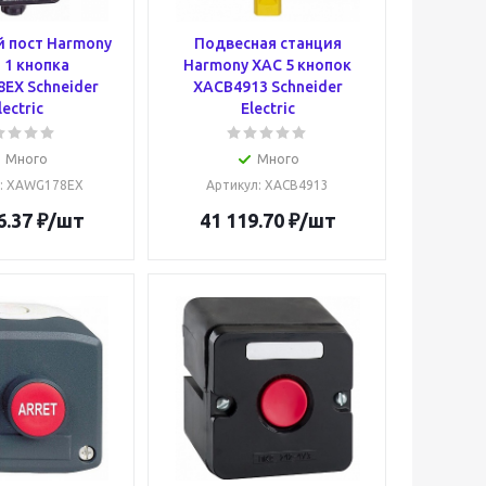
 пост Harmony
Подвесная станция
 1 кнопка
Harmony XAC 5 кнопок
EX Schneider
XACB4913 Schneider
lectric
Electric
Много
Много
: XAWG178EX
Артикул
: XACB4913
6.37
₽
/шт
41 119.70
₽
/шт