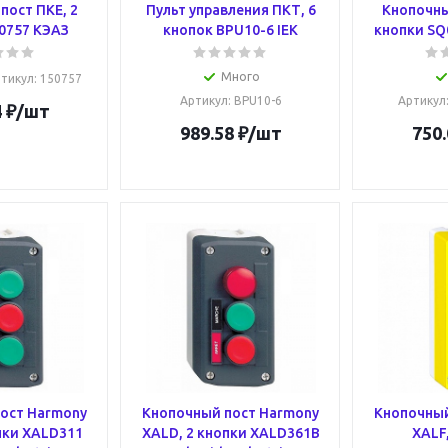
пост ПКЕ, 2
Пульт управления ПКТ, 6
Кнопочны
0757 КЭАЗ
кнопок BPU10-6 IEK
кнопки SQ
Много
тикул
: 150757
Артикул
: BPU10-6
Артикул
4
₽
/шт
989.58
₽
/шт
750.
ост Harmony
Кнопочный пост Harmony
Кнопочный
пки XALD311
XALD, 2 кнопки XALD361B
XALF,