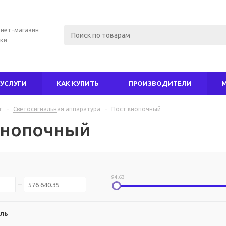
нет-магазин
ки
УСЛУГИ
КАК КУПИТЬ
ПРОИЗВОДИТЕЛИ
г
-
Светосигнальная аппаратура
-
Пост кнопочный
кнопочный
94.63
ль