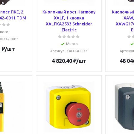
пост ПКЕ, 2
Кнопочный пост Harmony
Кнопочный
42-0011 TDM
XALF, 1 кнопка
XAW,
XALFKA2533 Schneider
XAWG178
Electric
E
ного
SQ0742-0011
Много
5
₽
/шт
Артикул
: XALFKA2533
Артикул
4 820.40
₽
/шт
48 04