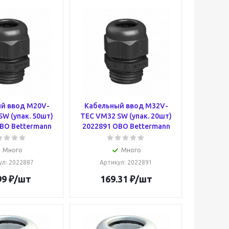
й ввод M20V-
Кабельный ввод M32V-
W (упак. 50шт)
TEC VM32 SW (упак. 20шт)
BO Bettermann
2022891 OBO Bettermann
Много
Много
ул
: 2022887
Артикул
: 2022891
99
₽
/шт
169.31
₽
/шт