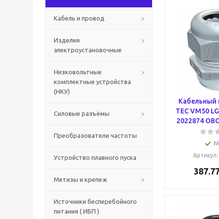
Кабель и провод
Изделия
электроустановочные
Низковольтные
комплектные устройства
(НКУ)
Кабельный 
TEC VM50 LGR
Силовые разъёмы
2022874 OBO
Преобразователи частоты
М
Артикул
Устройство плавного пуска
387.7
Метизы и крепеж
Источники бесперебойного
питания ( ИБП )