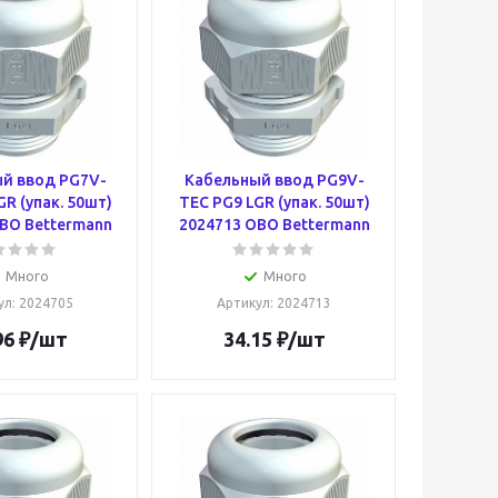
й ввод PG7V-
Кабельный ввод PG9V-
GR (упак. 50шт)
TEC PG9 LGR (упак. 50шт)
BO Bettermann
2024713 OBO Bettermann
Много
Много
ул
: 2024705
Артикул
: 2024713
96
₽
/шт
34.15
₽
/шт