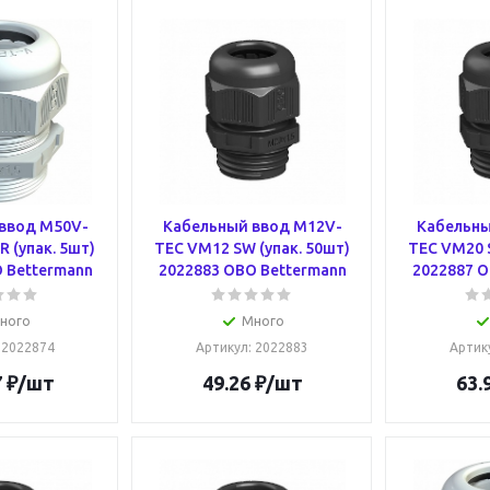
ввод M50V-
Кабельный ввод M12V-
Кабельны
 (упак. 5шт)
TEC VM12 SW (упак. 50шт)
TEC VM20 S
 Bettermann
2022883 OBO Bettermann
2022887 O
ного
Много
: 2022874
Артикул
: 2022883
Артик
7
₽
/шт
49.26
₽
/шт
63.