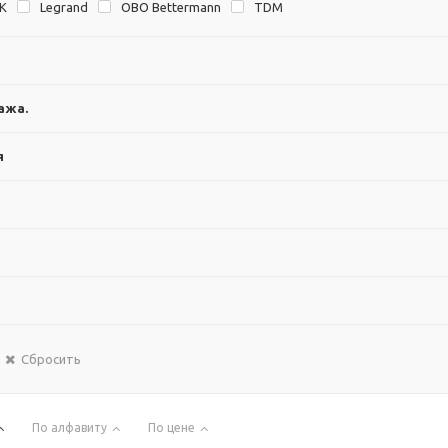
EK
Legrand
OBO Bettermann
TDM
ажа.
я
Сбросить
По алфавиту
По цене