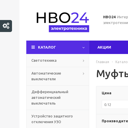
НВО24
Интер
электротехни
КАТАЛОГ
АКЦИИ
Светотехника
Главная
-
Катало
Муфты
Автоматические
выключатели
Дифференциальный
Цена
автоматический
выключатель
Устройство защитного
Производите
отключения УЗО