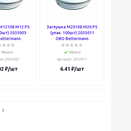
M12108 M12 PS
Заглушка M20108 M20 PS
00шт) 2033003
(упак. 100шт) 2033011
ettermann
OBO Bettermann
Много
Много
ул
: 2033003
Артикул
: 2033011
02
₽
/шт
6.41
₽
/шт