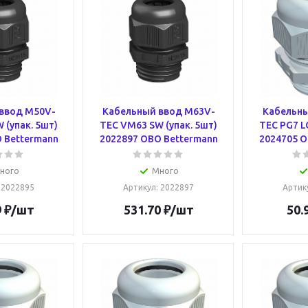
ввод M50V-
Кабельный ввод M63V-
Кабельны
 (упак. 5шт)
TEC VM63 SW (упак. 5шт)
TEC PG7 L
 Bettermann
2022897 OBO Bettermann
2024705 O
ного
Много
: 2022895
Артикул
: 2022897
Артик
9
₽
/шт
531.70
₽
/шт
50.