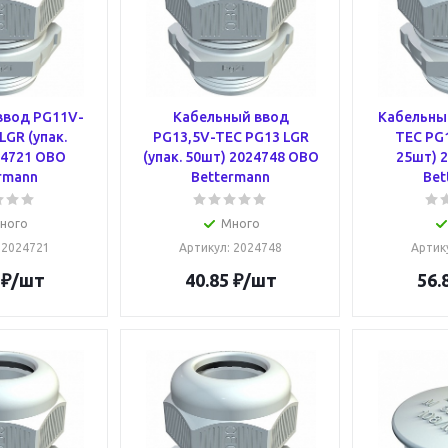
ввод PG11V-
Кабельный ввод
Кабельны
LGR (упак.
PG13,5V-TEC PG13 LGR
TEC PG1
24721 OBO
(упак. 50шт) 2024748 OBO
25шт) 
rmann
Bettermann
Bet
ного
Много
: 2024721
Артикул
: 2024748
Артик
₽
/шт
40.85
₽
/шт
56.