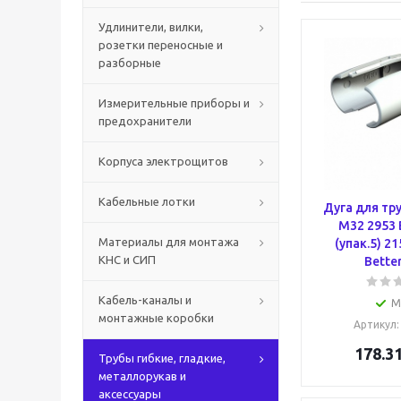
Удлинители, вилки,
розетки переносные и
разборные
Измерительные приборы и
предохранители
Корпуса электрощитов
Кабельные лотки
Дуга для тр
M32 2953 
Материалы для монтажа
(упак.5) 2
КНС и СИП
Bette
Кабель-каналы и
М
монтажные коробки
Артикул
178.3
Трубы гибкие, гладкие,
металлорукав и
аксессуары