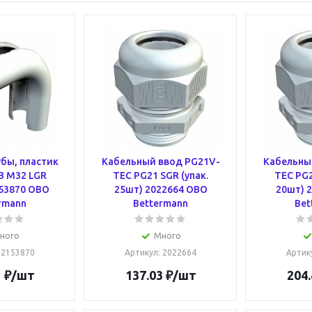
убы, пластик
Кабельный ввод PG21V-
Кабельны
B M32 LGR
TEC PG21 SGR (упак.
TEC PG2
153870 OBO
25шт) 2022664 OBO
20шт) 
rmann
Bettermann
Bet
ного
Много
: 2153870
Артикул
: 2022664
Артик
1
₽
/шт
137.03
₽
/шт
204.