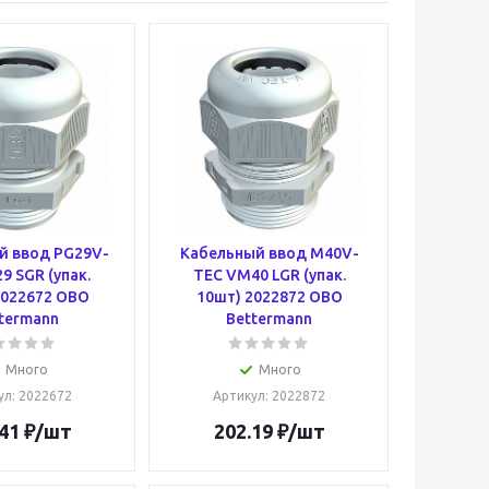
й ввод PG29V-
Кабельный ввод M40V-
9 SGR (упак.
TEC VM40 LGR (упак.
2022672 OBO
10шт) 2022872 OBO
termann
Bettermann
Много
Много
ул
: 2022672
Артикул
: 2022872
41
₽
/шт
202.19
₽
/шт