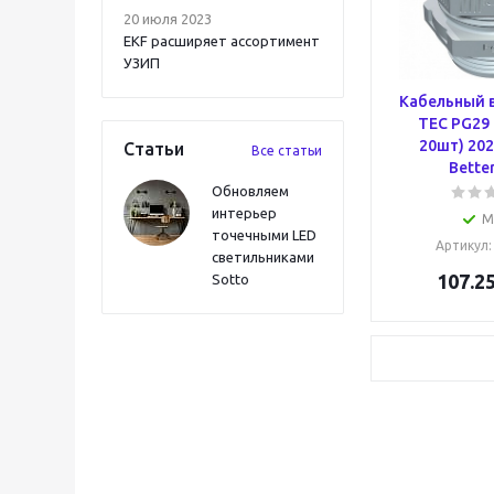
20 июля 2023
EKF расширяет ассортимент
УЗИП
Кабельный 
TEC PG29 
20шт) 20
Статьи
Все статьи
Bette
Обновляем
интерьер
М
точечными LED
Артикул
светильниками
107.2
Sotto