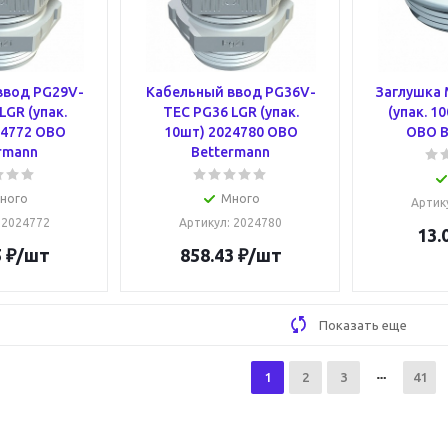
ввод PG29V-
Кабельный ввод PG36V-
Заглушка 
LGR (упак.
TEC PG36 LGR (упак.
(упак. 1
24772 OBO
10шт) 2024780 OBO
OBO B
rmann
Bettermann
ного
Много
Артик
: 2024772
Артикул
: 2024780
13.
5
₽
/шт
858.43
₽
/шт
Показать еще
1
2
3
41