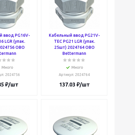
й ввод PG16V-
Кабельный ввод PG21V-
6 LGR (упак.
TEC PG21 LGR (упак.
2024756 OBO
25шт) 2024764 OBO
termann
Bettermann
Много
Много
ул
: 2024756
Артикул
: 2024764
85
₽
/шт
137.03
₽
/шт