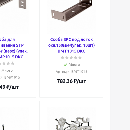
оба для
Скоба SPC под лоток
ивания STP
осн.150мм²(упак. 10шт)
²(верх) (упак.
BMT1015 DKC
MP1015 DKC
Много
Много
Артикул
: BMT1015
ул
: BMP1015
782.36
₽
/шт
49
₽
/шт