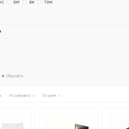
KC
EKF
IEK
TDM
я
Сбросить
По алфавиту
По цене