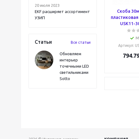
20 июля 2023
Скоба 30м
EKF расширяет ассортимент
пластиковая 
УЗИП
USK11-30
М
Статьи
Все статьи
Артикул
: U
Обновляем
794.7
интерьер
точечными LED
светильниками
Sotto