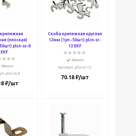
 крепежная
Скоба крепежная круглая
ая (плоская)
12мм (1уп.-50шт) plcn-sr-
50шт) plcn-ss-8
12 EKF
EKF
Много
Много
Артикул
: plcn-sr-12
ул
: plcn-ss-8
70.18
₽
/шт
18
₽
/шт