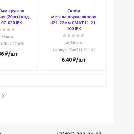
7мм круглая
Скоба
ая (20шт) код.
металл.двухлапковая
07-020 IEK
d21-22мм CMAT11-21-
100 IEK
Много
Много
: USK11-07-020
Артикул
: CMAT11-21-100
86
₽
/шт
6.40
₽
/шт