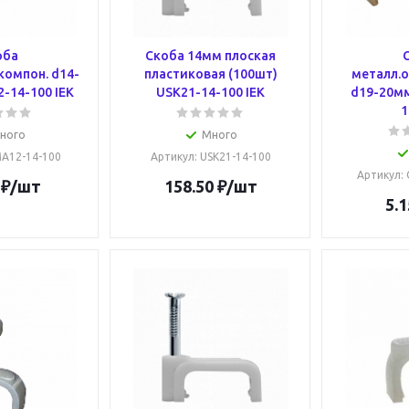
оба
Скоба 14мм плоская
компон. d14-
пластиковая (100шт)
металл.
-14-100 IEK
USK21-14-100 IEK
d19-20м
1
ного
Много
MA12-14-100
Артикул
: USK21-14-100
Артикул
:
₽
/шт
158.50
₽
/шт
5.1