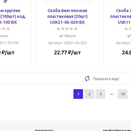
м круглая
Скоба 6мм плоская
Скоба 
(100шт) код.
пластиковая (20шт)
пластиков
-100 IEK
USK21-06-020 IEK
USK11-
ного
Много
SK11-30-100
Артикул
: USK21-06-020
Артикул
9
₽
/шт
22.77
₽
/шт
24.
Показать еще
1
2
3
10