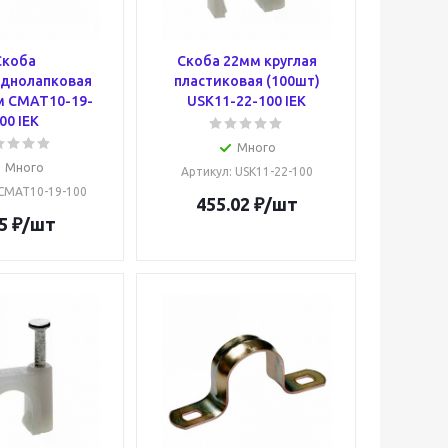
Скоба
Скоба 22мм круглая
однолапковая
пластиковая (100шт)
м CMAT10-19-
USK11-22-100 IEK
00 IEK
Много
Много
Артикул
: USK11-22-100
 CMAT10-19-100
455.02
₽
/шт
5
₽
/шт