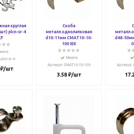
жная круглая
Скоба
шт) plcn-sr-4
металл.однолапковая
металл.
KF
d10-11мм CMAT10-10-
d48-50м
100 IEK
0
ного
Много
: plcn-sr-4
Артикул
: CMAT10-10-100
Артикул
:
₽
/шт
3.58
₽
/шт
17.