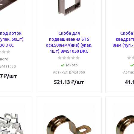
 под лоток
Скоба для
Скоба
упак. 60шт)
подвешивания STS
квадратн
30 DKC
осн.500мм²(низ) (упак.
8мм (1уп.-
1шт) BMS1050 DKC
ного
Много
 BMT1030
Артикул
: BMS1050
Артик
7
₽
/шт
521.13
₽
/шт
41.