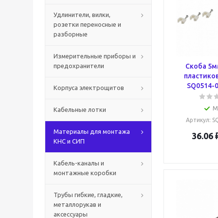
Удлинители, вилки,
розетки переносные и
разборные
Измерительные приборы и
предохранители
Скоба 5м
пластиков
SQ0514-
Корпуса электрощитов
М
Кабельные лотки
Артикул
: 
Материалы для монтажа
36.06
КНС и СИП
Кабель-каналы и
монтажные коробки
Трубы гибкие, гладкие,
металлорукав и
аксессуары