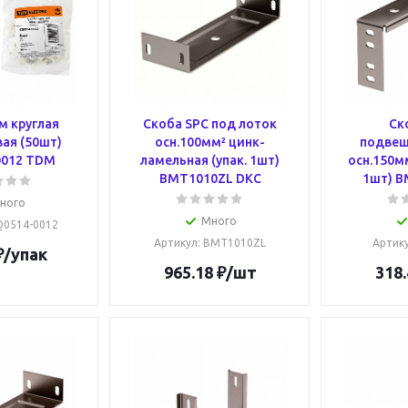
м круглая
Скоба SPC под лоток
Ск
ая (50шт)
осн.100мм² цинк-
подвеш
0012 TDM
ламельная (упак. 1шт)
осн.150мм
BMT1010ZL DKC
1шт) B
ного
Много
SQ0514-0012
Артикул
: BMT1010ZL
Артик
₽
/упак
965.18
₽
/шт
318.