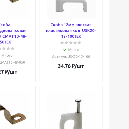
Скоба
Скоба 12мм плоская
однолапковая
пластиковая код. USK20-
м CMAT10-48-
12-100 IEK
50 IEK
Много
Много
Артикул
: USK20-12-100
 CMAT10-48-050
34.76
₽
/шт
27
₽
/шт