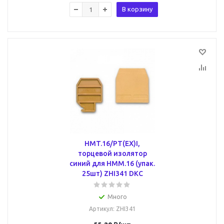
В корзину
HMT.16/PT(EX)I,
торцевой изолятор
синий для НММ.16 (упак.
25шт) ZHI341 DKC
Много
Артикул
: ZHI341