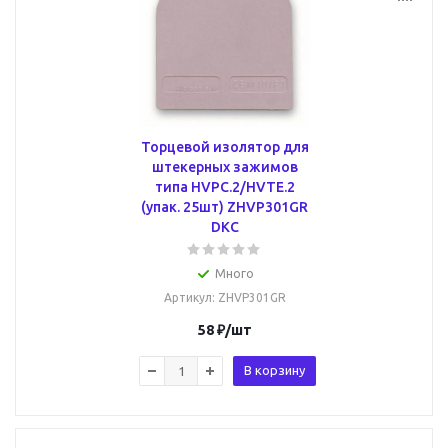
Торцевой изолятор для
штекерных зажимов
типа HVPC.2/HVTE.2
(упак. 25шт) ZHVP301GR
DKC
Много
Артикул
: ZHVP301GR
58
₽
/шт
В корзину