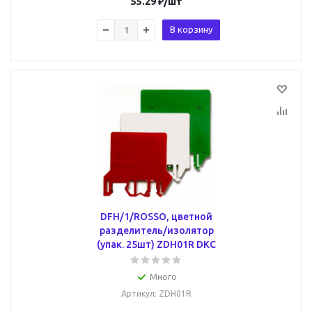
55.29
₽
/шт
В корзину
DFH/1/ROSSO, цветной
разделитель/изолятор
(упак. 25шт) ZDH01R DKC
Много
Артикул
: ZDH01R