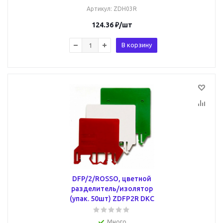
Артикул
: ZDH03R
124.36
₽
/шт
В корзину
DFP/2/ROSSO, цветной
разделитель/изолятор
(упак. 50шт) ZDFP2R DKC
Много