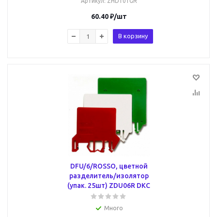
Артикул
: ZHD101GR
60.40
₽
/шт
В корзину
DFU/6/ROSSO, цветной
разделитель/изолятор
(упак. 25шт) ZDU06R DKC
Много