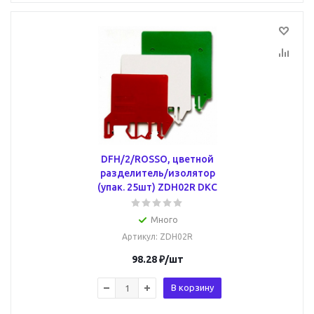
DFH/2/ROSSO, цветной
разделитель/изолятор
(упак. 25шт) ZDH02R DKC
Много
Артикул
: ZDH02R
98.28
₽
/шт
В корзину