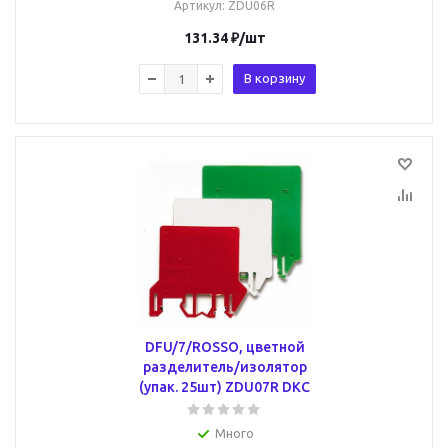
Артикул
: ZDU06R
131.34
₽
/шт
В корзину
DFU/7/ROSSO, цветной
разделитель/изолятор
(упак. 25шт) ZDU07R DKC
Много