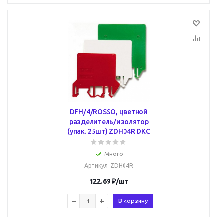
DFH/4/ROSSO, цветной
разделитель/изолятор
(упак. 25шт) ZDH04R DKC
Много
Артикул
: ZDH04R
122.69
₽
/шт
В корзину