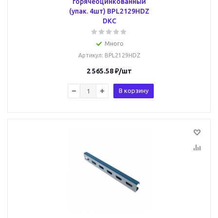
горячеоцинкованный
(упак. 4шт) BPL2129HDZ
DKC
Много
Артикул
: BPL2129HDZ
2 565.58
₽
/шт
В корзину