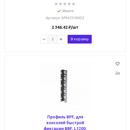
Много
Артикул
: BPM2918HDZ
2 346.42
₽
/шт
В корзину
Профиль BPF, для
консолей быстрой
фиксации BBF, L1200,