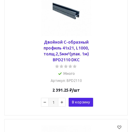
Двойной С-образный
профиль 41х21, L1000,
толщ.2,5мм²(упак. 1м)
BPD2110 DKC
Много
Артикул
: BPD2110
2 391.25
₽
/шт
В корзину