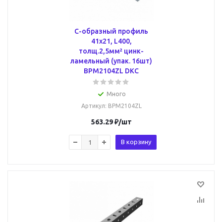
С-образный профиль
41х21, L400,
толщ.2,5мм² цинк-
ламельный (упак. 16шт)
BPM2104ZL DKC
Много
Артикул
: BPM2104ZL
563.29
₽
/шт
В корзину