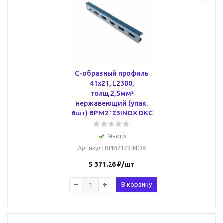
С-образный профиль
41х21, L2300,
толщ.2,5мм²
нержавеющий (упак.
6шт) BPM2123INOX DKC
Много
Артикул
: BPM2123INOX
5 371.26
₽
/шт
В корзину