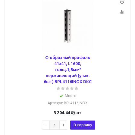
С-образный профиль
41х41, L1600,
толщ.1,5мм²
нержавеющий (упак.
6шт) BPL4116INOX DKC
Много
Артикул
: BPL4116INOX
3 204.44
₽
/шт
В корзину