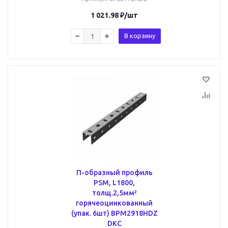
1 021.98
₽
/шт
В корзину
П-образный профиль
PSM, L1800,
толщ.2,5мм²
горячеоцинкованный
(упак. 6шт) BPM2918HDZ
DKC