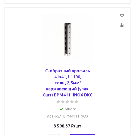
С-образный профиль
41х41, L1100,
толщ.2,5мм²
нержавеющий (упак.
8шт) BPM4111INOX DKC
Много
Артикул
: BPM4111INOX
3 598.37
₽
/шт