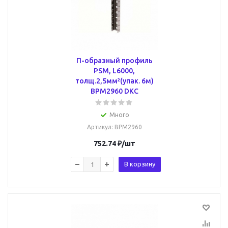
П-образный профиль
PSM, L6000,
толщ.2,5мм²(упак. 6м)
BPM2960 DKC
Много
Артикул
: BPM2960
752.74
₽
/шт
В корзину