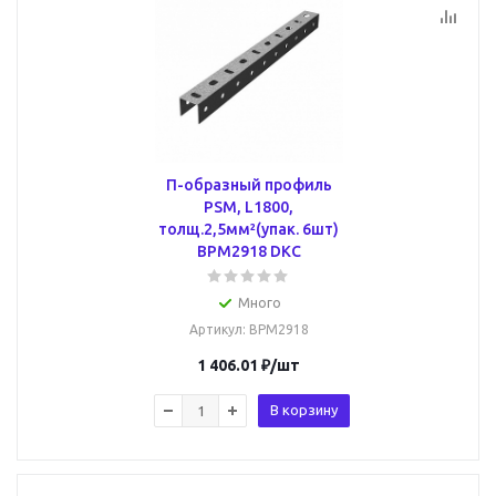
П-образный профиль
PSM, L1800,
толщ.2,5мм²(упак. 6шт)
BPM2918 DKC
Много
Артикул
: BPM2918
1 406.01
₽
/шт
В корзину