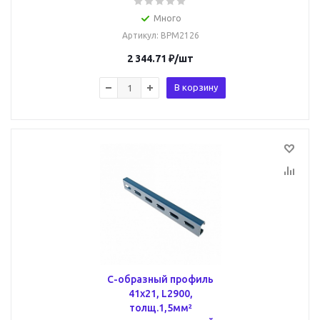
Много
Артикул
: BPM2126
2 344.71
₽
/шт
В корзину
С-образный профиль
41х21, L2900,
толщ.1,5мм²