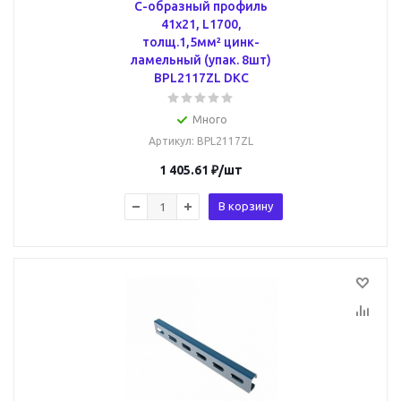
С-образный профиль
41х21, L1700,
толщ.1,5мм² цинк-
ламельный (упак. 8шт)
BPL2117ZL DKC
Много
Артикул
: BPL2117ZL
1 405.61
₽
/шт
В корзину