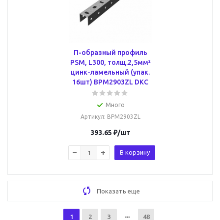
П-образный профиль
PSM, L300, толщ.2,5мм²
цинк-ламельный (упак.
16шт) BPM2903ZL DKC
Много
Артикул
: BPM2903ZL
393.65
₽
/шт
В корзину
Показать еще
1
2
3
48