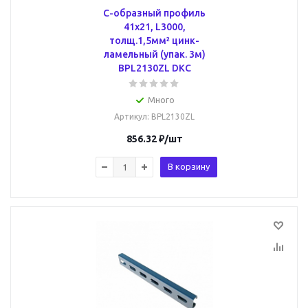
С-образный профиль
41х21, L3000,
толщ.1,5мм² цинк-
ламельный (упак. 3м)
BPL2130ZL DKC
Много
Артикул
: BPL2130ZL
856.32
₽
/шт
В корзину