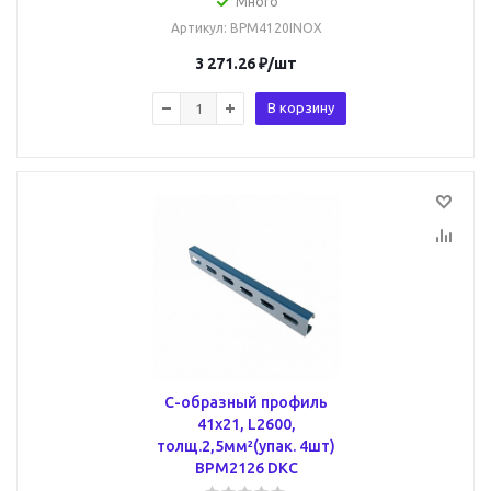
Много
Артикул
: BPM4120INOX
3 271.26
₽
/шт
В корзину
С-образный профиль
41х21, L2600,
толщ.2,5мм²(упак. 4шт)
BPM2126 DKC