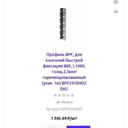
Профиль BPF, для
консолей быстрой
фиксации BBF, L1000,
толщ.2,5мм²
горячеоцинкованный
(упак. 1м) BPF2910HDZ
DKC
Много
Артикул
: BPF2910HDZ
1 365.69
₽
/шт