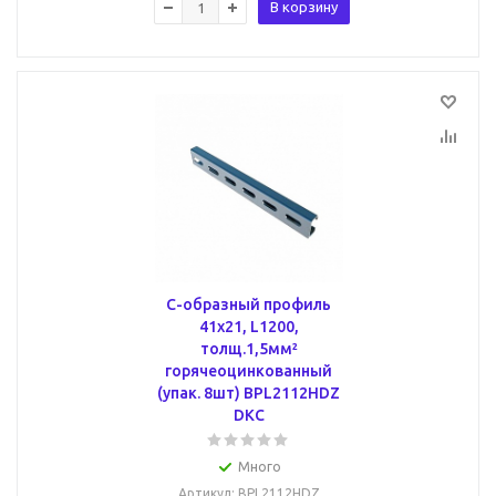
В корзину
С-образный профиль
41х21, L1200,
толщ.1,5мм²
горячеоцинкованный
(упак. 8шт) BPL2112HDZ
DKC
Много
Артикул
: BPL2112HDZ