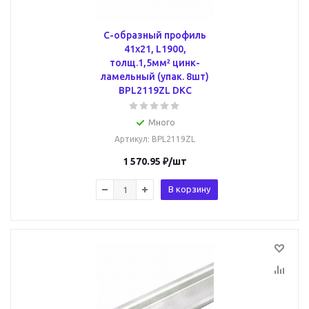
С-образный профиль
41х21, L1900,
толщ.1,5мм² цинк-
ламельный (упак. 8шт)
BPL2119ZL DKC
Много
Артикул
: BPL2119ZL
1 570.95
₽
/шт
В корзину