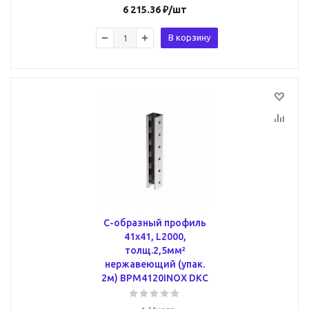
6 215.36
₽
/шт
В корзину
С-образный профиль
41х41, L2000,
толщ.2,5мм²
нержавеющий (упак.
2м) BPM4120INOX DKC