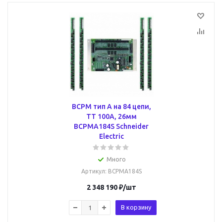
BCPM тип A на 84 цепи,
ТТ 100А, 26мм
BCPMA184S Schneider
Electric
Много
Артикул
: BCPMA184S
2 348 190
₽
/шт
В корзину