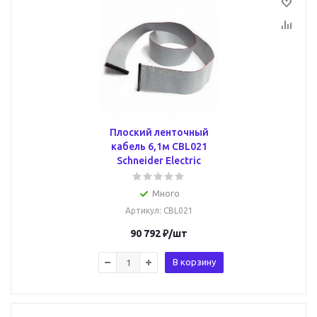
Плоский ленточный
кабель 6,1м CBL021
Schneider Electric
Много
Артикул
: CBL021
90 792
₽
/шт
В корзину