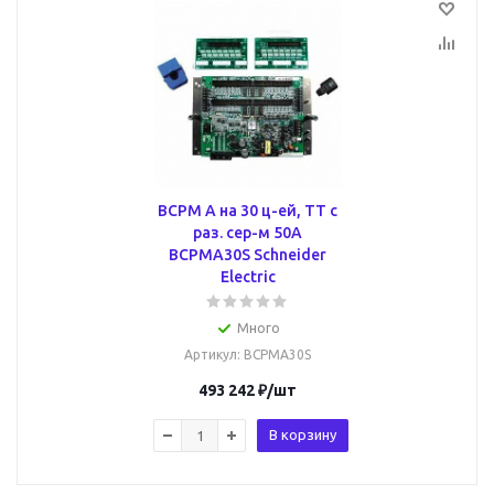
BCPM A на 30 ц-ей, ТТ с
раз. сер-м 50А
BCPMA30S Schneider
Electric
Много
Артикул
: BCPMA30S
493 242
₽
/шт
В корзину