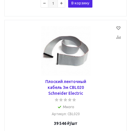
В корзину
Плоский ленточный
кабель 3м CBL020
Schneider Electric
Много
Артикул
: CBL020
39 546
₽
/шт