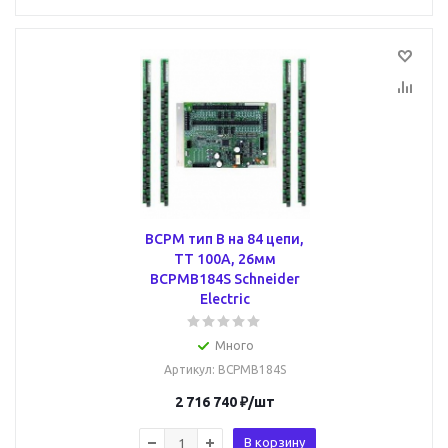
BCPM тип B на 84 цепи,
ТТ 100А, 26мм
BCPMB184S Schneider
Electric
Много
Артикул
: BCPMB184S
2 716 740
₽
/шт
В корзину