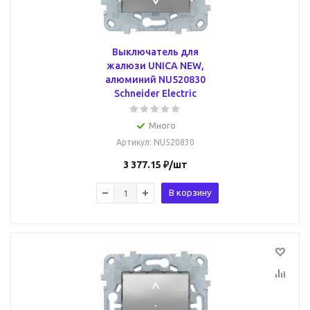
Выключатель для
жалюзи UNICA NEW,
алюминий NU520830
Schneider Electric
Много
Артикул
: NU520830
3 377.15
₽
/шт
В корзину