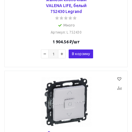
VALENA LIFE, белый
752430 Legrand
Много
Артикул
: L 752430
1 904.56
₽
/шт
В корзину