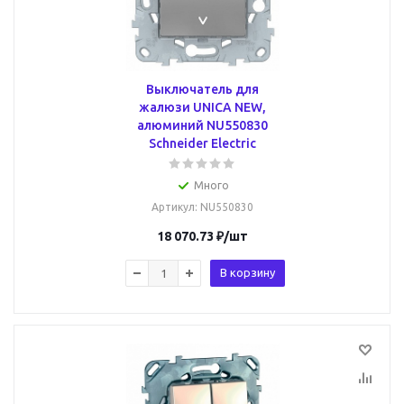
Выключатель для
жалюзи UNICA NEW,
алюминий NU550830
Schneider Electric
Много
Артикул
: NU550830
18 070.73
₽
/шт
В корзину