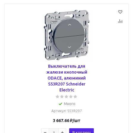
Выключатель для
жалюзи кнопочный
ODACE, алюминий
S53R207 Schneider
Electric
Много
Артикул
: S53R207
3 667.66
₽
/шт
В корзину