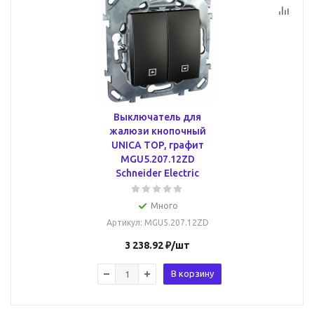
Выключатель для
жалюзи кнопочный
UNICA TOP, графит
MGU5.207.12ZD
Schneider Electric
Много
Артикул
: MGU5.207.12ZD
3 238.92
₽
/шт
В корзину