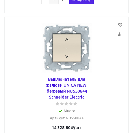
Выключатель для
жалюзи UNICA NEW,
бежевый NU550844
Schneider Electric
Много
Артикул
: NU550844
14 328.80
₽
/шт