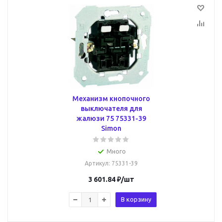
Механизм кнопочного
выключателя для
жалюзи 75 75331-39
Simon
Много
Артикул
: 75331-39
3 601.84
₽
/шт
В корзину