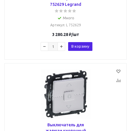
752629 Legrand
Много
Артикул
: L 752629
3 280.28
₽
/шт
В корзину
Выключатель для
жалюзи кнопочный