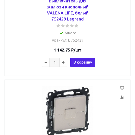
Выключатель для
жалюзи кнопочный
VALENA LIFE, белый
752429 Legrand
Много
Артикул
: L 752429
1 142.75
₽
/шт
В корзину