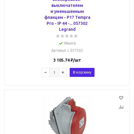
выключателем
и уменьшенным
фланцем - P17 Tempra
Pro - IP 44 -... 057302
Legrand
Много
Артикул
: L 057302
3 105.74
₽
/шт
В корзину