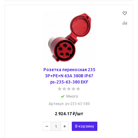
Розетка переносная 235
3Р+РЕ+N 63А 380В IP67
ps-235-63-380 EKF
Много
Артикул
: ps-235-63-380
2 924.17
₽
/шт
В корзину