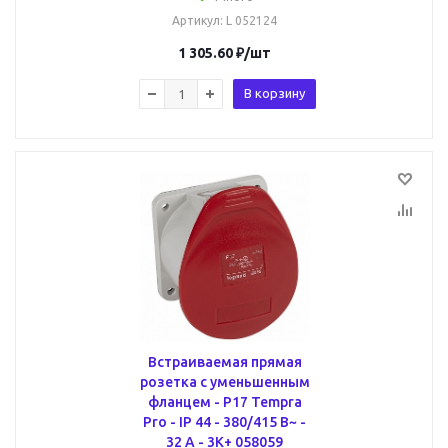
Артикул
: L 052124
1 305.60
₽
/шт
В корзину
Встраиваемая прямая
розетка с уменьшенным
фланцем - P17 Tempra
Pro - IP 44 - 380/415 В~ -
32 A - 3К+ 058059