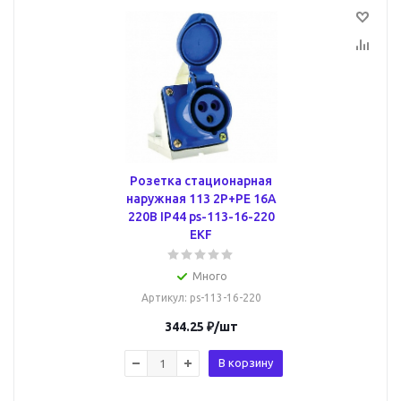
Розетка стационарная
наружная 113 2Р+РЕ 16А
220В IP44 ps-113-16-220
EKF
Много
Артикул
: ps-113-16-220
344.25
₽
/шт
В корзину