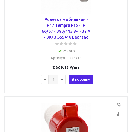
Розетка мобильная -
P17 Tempra Pro - IP
66/67 - 380/415 В~ - 32 A
- 3К+З 555418 Legrand
Много
Артикул
: L 555418
2 569.13
₽
/шт
В корзину