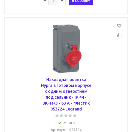
В корзину
Накладная розетка
Hypra в готовом корпусе
с одним отверстием
под сальник - IP 44 -
3К+Н+З - 63 А - пластик
053724 Legrand
Много
Артикул
: L 053724