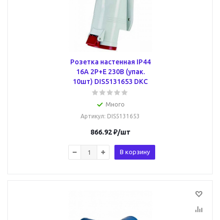
Розетка настенная IP44
16A 2P+E 230В (упак.
10шт) DIS5131653 DKC
Много
Артикул
: DIS5131653
866.92
₽
/шт
В корзину