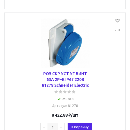
РОЗ СКР УСТ УГ ВИНТ
63А 2P+E IP67 220В
81278 Schneider Electric
Много
Артикул
: 81278
8 422.88
₽
/шт
В корзину