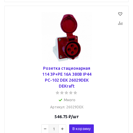
Розетка стационарная
114 3Р+РЕ 16А 380В IP44
РС-102 DEK 26029DEK
DEKraft
Много
Артикул
: 26029DEK
546.75
₽
/шт
В корзину