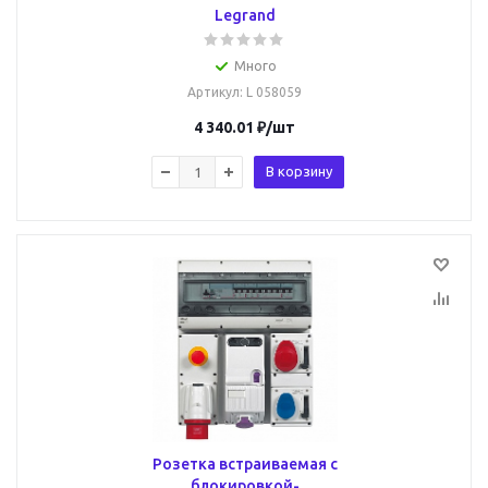
Legrand
Много
Артикул
: L 058059
4 340.01
₽
/шт
В корзину
Розетка встраиваемая с
блокировкой-