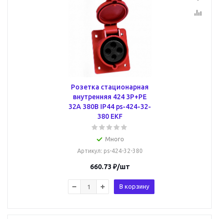
Розетка стационарная
внутренняя 424 3Р+РЕ
32А 380В IP44 ps-424-32-
380 EKF
Много
Артикул
: ps-424-32-380
660.73
₽
/шт
В корзину