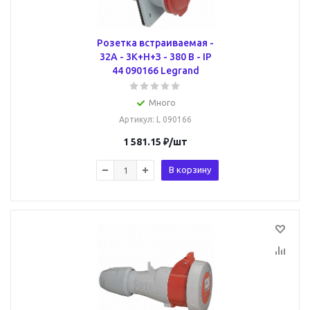
Розетка встраиваемая -
32А - 3К+H+З - 380 В - IР
44 090166 Legrand
Много
Артикул
: L 090166
1 581.15
₽
/шт
В корзину