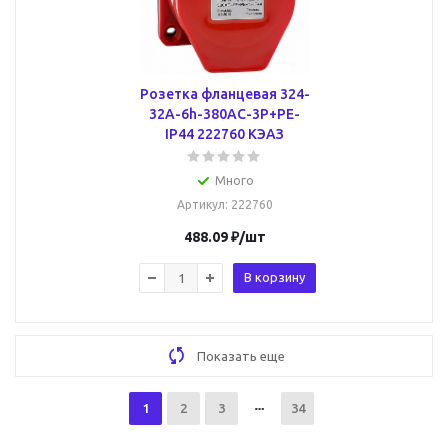
Розетка фланцевая 324-
32А-6h-380AC-3P+PE-
IP44 222760 КЭАЗ
Много
Артикул
: 222760
488.09
₽
/шт
В корзину
Показать еще
1
2
3
34