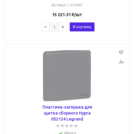
Артикул
: L 053683
15 221.31
₽
/шт
В корзину
Пластина-заглушка для
щитка сборного Hypra
052124 Legrand
Много