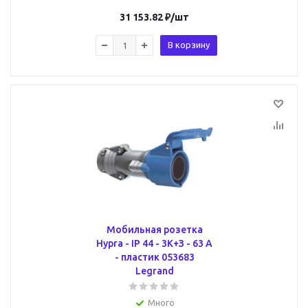
31 153.82
₽
/шт
В корзину
Мобильная розетка
Hypra - IP 44 - 3К+З - 63 А
- пластик 053683
Legrand
Много