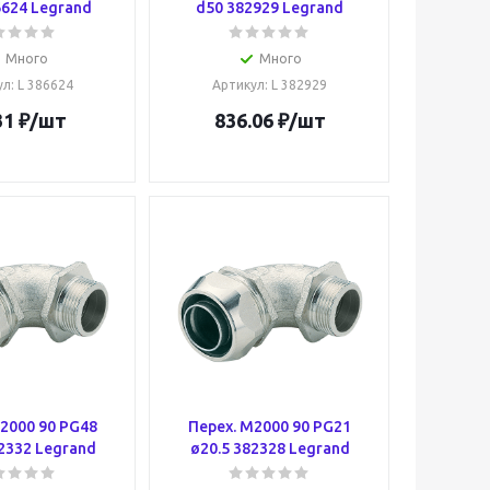
6624 Legrand
d50 382929 Legrand
Много
Много
ул
: L 386624
Артикул
: L 382929
31
₽
/шт
836.06
₽
/шт
2000 90 PG48
Перех. M2000 90 PG21
2332 Legrand
ø20.5 382328 Legrand