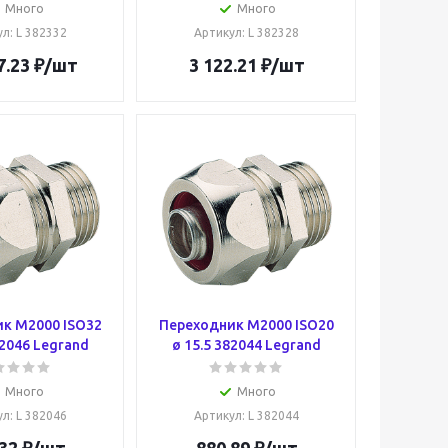
Много
Много
ул
: L 382332
Артикул
: L 382328
7.23
₽
/шт
3 122.21
₽
/шт
к M2000 ISO32
Переходник M2000 ISO20
82046 Legrand
ø 15.5 382044 Legrand
Много
Много
ул
: L 382046
Артикул
: L 382044