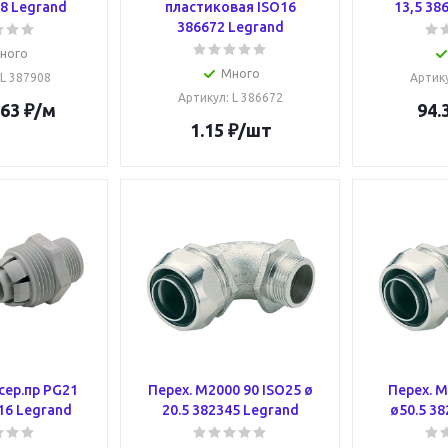
08 Legrand
пластиковая ISO16
13,5 38
386672 Legrand
ного
Много
 L 387908
Артик
Артикул
: L 386672
.63
₽
/м
94.
1.15
₽
/шт
сер.пр PG21
Перех. M2000 90 ISO25 ø
Перех. M
16 Legrand
20.5 382345 Legrand
ø50.5 38