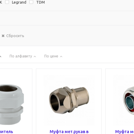
EK
Legrand
TDM
Сбросить
По алфавиту
По цене
нитель
Муфта мет.рукав в
Муфта м