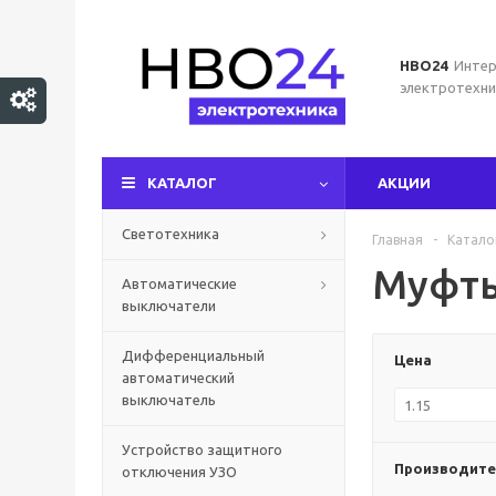
НВО24
Интер
электротехни
КАТАЛОГ
АКЦИИ
Светотехника
Главная
-
Катало
Муфты
Автоматические
выключатели
Дифференциальный
Цена
автоматический
выключатель
Устройство защитного
Производите
отключения УЗО