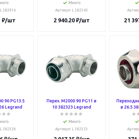
ного
Много
 L 382916
Артикул
: L 382345
Артик
1
₽
/шт
2 940.20
₽
/шт
21 39
0 90 PG13.5
Перех. M2000 90 PG11 ø
Переходни
26 Legrand
10 382323 Legrand
ø 26.5 3
ного
Много
 L 382326
Артикул
: L 382323
Артик