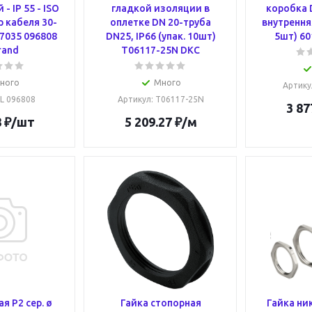
- IP 55 - ISO
гладкой изоляции в
коробка 
р кабеля 30-
оплетке DN 20-труба
внутрення
 7035 096808
DN25, IP66 (упак. 10шт)
5шт) 60
rand
T06117-25N DKC
ного
Много
Артику
 L 096808
Артикул
: T06117-25N
3 87
8
₽
/шт
5 209.27
₽
/м
я P2 сер. ø
Гайка стопорная
Гайка ни