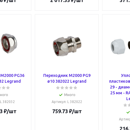
6
₽
/шт
2 017.35
₽
/шт
371.
 M2000 PG36
Переходник M2000 PG9
Упл
32 Legrand
ø10 382022 Legrand
пластиковы
29 - диам
25 мм - R
ного
Много
L
 L 382032
Артикул
: L 382022
3
₽
/шт
759.73
₽
/шт
Артик
216.