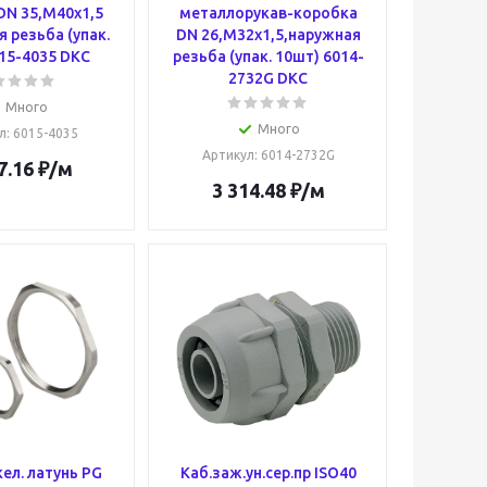
DN 35,М40х1,5
металлорукав-коробка
я резьба (упак.
DN 26,М32х1,5,наружная
15-4035 DKC
резьба (упак. 10шт) 6014-
2732G DKC
Много
Много
л
: 6015-4035
Артикул
: 6014-2732G
7.16
₽
/м
3 314.48
₽
/м
кел. латунь PG
Каб.заж.ун.сер.пр ISO40