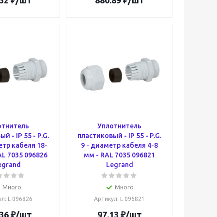
32
₽
/шт
880.89
₽
/шт
отнитель
Уплотнитель
й - IP 55 - P.G.
пластиковый - IP 55 - P.G.
етр кабеля 18-
9 - диаметр кабеля 4-8
AL 7035 096826
мм - RAL 7035 096821
egrand
Legrand
Много
Много
ул
: L 096826
Артикул
: L 096821
36
₽
/шт
97.13
₽
/шт