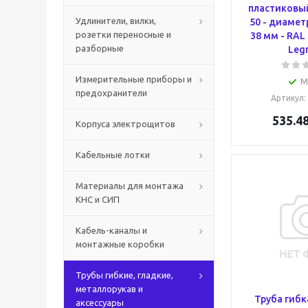
пластиковый 
Удлинители, вилки,
50 - диамет
розетки переносные и
38 мм - RAL
разборные
Leg
Измерительные приборы и
М
предохранители
Артикул
:
535.4
Корпуса электрощитов
Кабельные лотки
Материалы для монтажа
КНС и СИП
Кабель-каналы и
монтажные коробки
Трубы гибкие, гладкие,
металлорукав и
Труба гибка
аксессуары