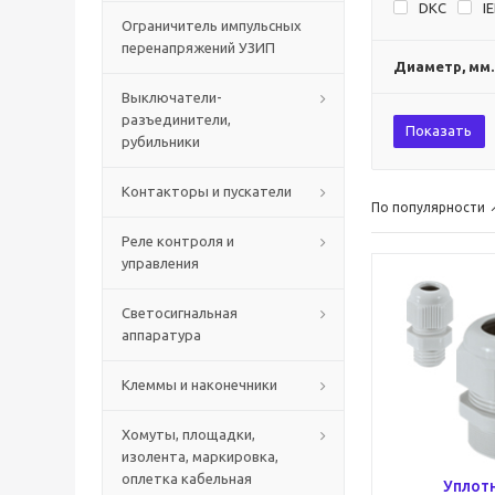
DKC
I
Ограничитель импульсных
перенапряжений УЗИП
Диаметр, мм.
Выключатели-
разъединители,
Показать
рубильники
Контакторы и пускатели
По популярности
Реле контроля и
управления
Светосигнальная
аппаратура
Клеммы и наконечники
Хомуты, площадки,
изолента, маркировка,
оплетка кабельная
Уплот