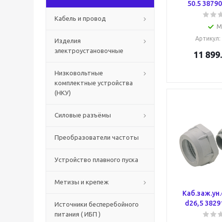
50.5 3879
Кабель и провод
М
Артикул
:
Изделия
электроустановочные
11 899
Низковольтные
комплектные устройства
(НКУ)
Силовые разъёмы
Преобразователи частоты
Устройство плавного пуска
Метизы и крепеж
Каб.заж.ун.
d26,5 3829
Источники бесперебойного
питания ( ИБП )