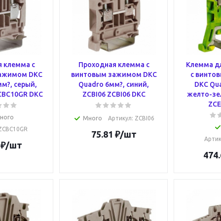
 клемма с
Проходная клемма с
Клемма д
ажимом DKC
винтовым зажимом DKC
с винто
м?, серый,
Quadro 6мм?, синий,
DKC Qua
CBC10GR DKC
ZCBI06 ZCBI06 DKC
желто-зе
ZCE
ного
Много
Артикул
: ZCBI06
 ZCBC10GR
75.81
₽
/шт
Арти
₽
/шт
474.