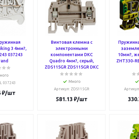
ружинная
Винтовая клемма с
Пружинна
king 3 4мм?,
электронными
заземле
243 037243
компонентами DKC
10мм?, ж
rand
Quadro 4мм?, серый,
ZHT330-R
ZDS115GR ZDS115GR DKC
ного
Много
 L 037243
Артикул
: ZDS115GR
Артикул
6
₽
/шт
581.13
₽
/шт
330.