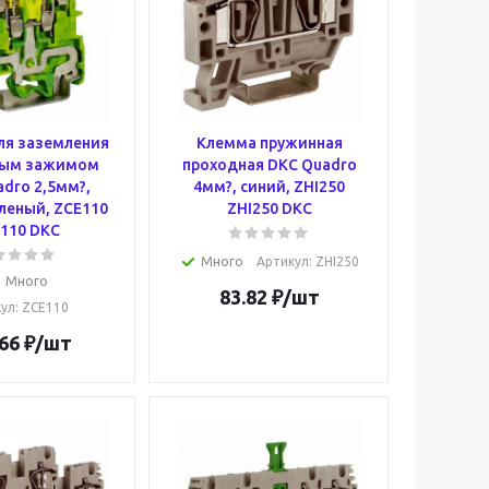
ля заземления
Клемма пружинная
вым зажимом
проходная DKC Quadro
dro 2,5мм?,
4мм?, синий, ZHI250
леный, ZCE110
ZHI250 DKC
110 DKC
Много
Артикул
: ZHI250
Много
83.82
₽
/шт
кул
: ZCE110
66
₽
/шт