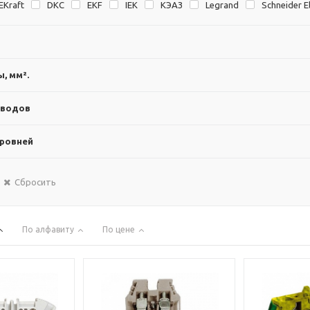
EKraft
DKC
EKF
IEK
KЭAЗ
Legrand
Schneider El
, мм².
вводов
уровней
Сбросить
По алфавиту
По цене