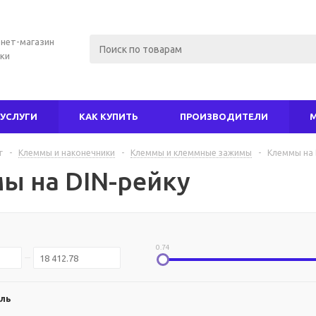
нет-магазин
ки
УСЛУГИ
КАК КУПИТЬ
ПРОИЗВОДИТЕЛИ
г
-
Клеммы и наконечники
-
Клеммы и клеммные зажимы
-
Клеммы на 
ы на DIN-рейку
0.74
ль