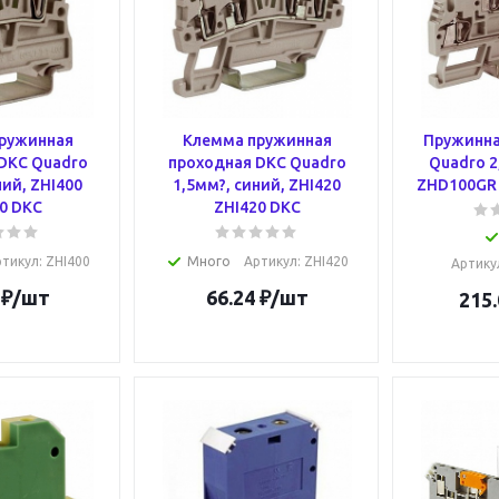
ружинная
Клемма пружинная
Пружинна
DKC Quadro
проходная DKC Quadro
Quadro 2
ний, ZHI400
1,5мм?, синий, ZHI420
ZHD100GR
0 DKC
ZHI420 DKC
ртикул
: ZHI400
Много
Артикул
: ZHI420
Артику
₽
/шт
66.24
₽
/шт
215.