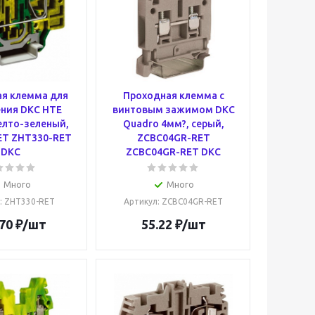
я клемма для
Проходная клемма с
ния DKC HTE
винтовым зажимом DKC
елто-зеленый,
Quadro 4мм?, серый,
ET ZHT330-RET
ZCBC04GR-RET
DKC
ZCBC04GR-RET DKC
Много
Много
: ZHT330-RET
Артикул
: ZCBC04GR-RET
70
₽
/шт
55.22
₽
/шт