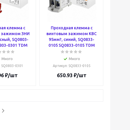
ая клемма с
Проходная клемма с
 зажимом ЗНИ
винтовым зажимом КВС
сный, SQ0803-
95мм?, синий, SQ0833-
803-0301 TDM
0105 SQ0833-0105 TDM
Много
Много
: SQ0803-0301
Артикул
: SQ0833-0105
96
₽
/шт
650.93
₽
/шт