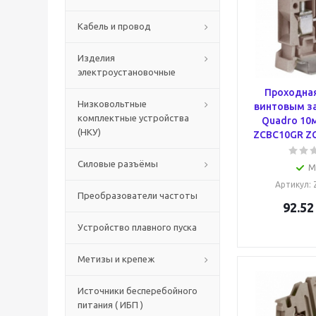
Кабель и провод
Изделия
электроустановочные
Проходная
Низковольтные
винтовым з
комплектные устройства
Quadro 10м
(НКУ)
ZCBC10GR Z
Силовые разъёмы
М
Артикул
:
Преобразователи частоты
92.52
Устройство плавного пуска
Метизы и крепеж
Источники бесперебойного
питания ( ИБП )