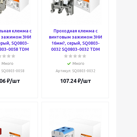
ьная клемма с
Проходная клемма с
 зажимом ЗНИ
винтовым зажимом ЗНИ
ерый, SQ0803-
16мм?, серый, SQ0803-
803-0058 TDM
0032 SQ0803-0032 TDM
Много
Много
: SQ0803-0058
Артикул
: SQ0803-0032
06
₽
/шт
107.24
₽
/шт