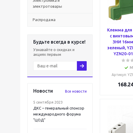
Электроника и
электротовары
Распродажа
Клемма для
с винтовы
Будьте всегда в курсе!
ЗНИ 16мм
зеленый, YZ
Узнавайте о скидках и
YZN20-01
акциях первым
М
Артикул
: Y
168.2
Новости
Все новости
5 сентября 2023
ДКС – генеральный спонсор
международного форума
"ЦОД"