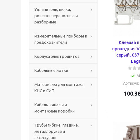
Удлинители, вилки,
розетки переносные и
разборные
Измерительные приборы и
предохранители
Клемма п
проходная Vi
серый, 037
Корпуса электрощитов
Leg
Кабельные лотки
М
Артикул
:
Материалы для монтажа
КНС и СИП
100.3
Кабель-каналы и
монтажные коробки
Трубы гибкие, гладкие,
металлорукав и
аксессуары