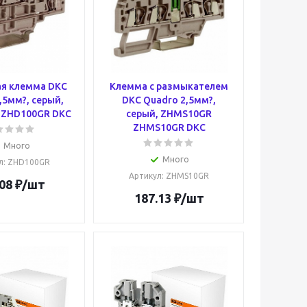
я клемма DKC
Клемма с размыкателем
,5мм?, серый,
DKC Quadro 2,5мм?,
 ZHD100GR DKC
серый, ZHMS10GR
ZHMS10GR DKC
Много
Много
л
: ZHD100GR
Артикул
: ZHMS10GR
08
₽
/шт
187.13
₽
/шт