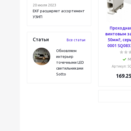
20 июля 2023
EKF расширяет ассортимент
УЗИП
Проходная
винтовым з
Статьи
50мм?, сер
Все статьи
0001 SQ083
Обновляем
интерьер
М
точечными LED
Артикул
: 
светильниками
Sotto
169.2