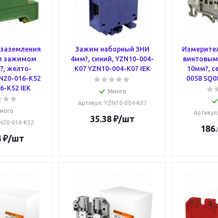
 заземления
Зажим наборный ЗНИ
Измерител
м зажимом
4мм?, синий, YZN10-004-
винтовым
?, желто-
K07 YZN10-004-K07 IEK
10мм?, с
N20-016-K52
0058 SQ0
6-K52 IEK
Много
Артикул
: YZN10-004-K07
ного
Артикул
35.38
₽
/шт
ZN20-016-K52
186.
4
₽
/шт