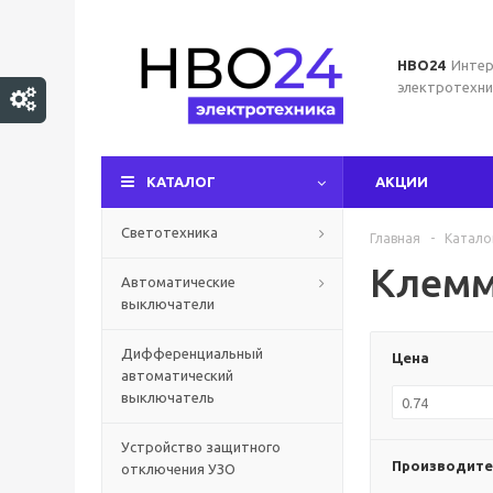
НВО24
Интер
электротехни
КАТАЛОГ
АКЦИИ
Светотехника
Главная
-
Катало
Клемм
Автоматические
выключатели
Дифференциальный
Цена
автоматический
выключатель
Устройство защитного
Производите
отключения УЗО