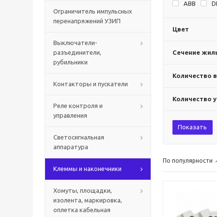
ABB
D
Ограничитель импульсных
перенапряжений УЗИП
Цвет
Выключатели-
разъединители,
Сечение жилы
рубильники
Количество 
Контакторы и пускатели
Количество 
Реле контроля и
управления
Показать
Светосигнальная
аппаратура
По популярности
Клеммы и наконечники
Хомуты, площадки,
изолента, маркировка,
оплетка кабельная