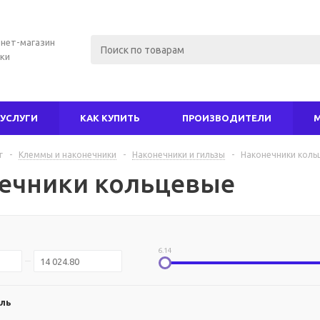
нет-магазин
ки
УСЛУГИ
КАК КУПИТЬ
ПРОИЗВОДИТЕЛИ
г
-
Клеммы и наконечники
-
Наконечники и гильзы
-
Наконечники коль
ечники кольцевые
6.14
ль