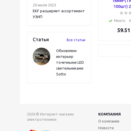
16мм²(ТМ
20 июля 2023
100шт) 
EKF расширяет ассортимент
УЗИП
Много
А
59.51
Статьи
Все статьи
Обновляем
интерьер
точечными LED
светильниками
Sotto
2026 © Интернет-магазин
КОМПАНИЯ
электротехники
О компании
Новости