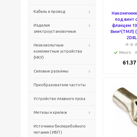
Кабель и провод
Наконечник
под винт 
Изделия
фланцем 10
электроустановочные
8мм²(ТМЛ) (
2D8L
Низковольтные
комплектные устройства
Много
А
(НКУ)
61.37
Силовые разъёмы
Преобразователи частоты
Устройство плавного пуска
Метизы и крепеж
Источники бесперебойного
питания ( ИБП )