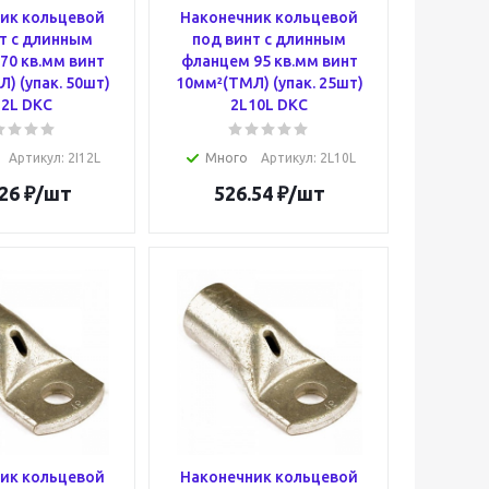
ик кольцевой
Наконечник кольцевой
т с длинным
под винт с длинным
70 кв.мм винт
фланцем 95 кв.мм винт
) (упак. 50шт)
10мм²(ТМЛ) (упак. 25шт)
12L DKC
2L10L DKC
Артикул
: 2I12L
Много
Артикул
: 2L10L
26
₽
/шт
526.54
₽
/шт
ик кольцевой
Наконечник кольцевой