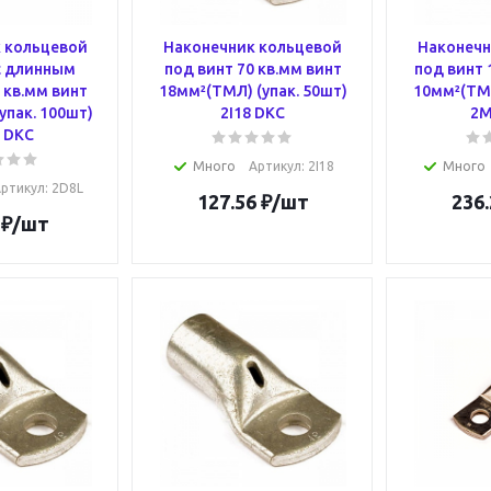
 кольцевой
Наконечник кольцевой
Наконечн
с длинным
под винт 70 кв.мм винт
под винт 
 кв.мм винт
18мм²(ТМЛ) (упак. 50шт)
10мм²(ТМЛ
упак. 100шт)
2I18 DKC
2M
 DKC
Много
Артикул
: 2I18
Много
ртикул
: 2D8L
127.56
₽
/шт
236.
₽
/шт