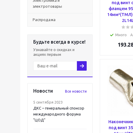
Электроника и
под винт 
электротовары
фланцем 95
14мм²(ТМЛ) 
Распродажа
2L14
Много
А
Будьте всегда в курсе!
193.2
Узнавайте о скидках и
акциях первым
Новости
Все новости
5 сентября 2023
ДКС – генеральный спонсор
международного форума
"ЦОД"
Наконечник
под винт 35