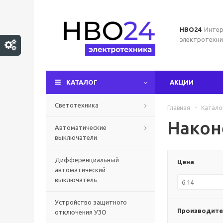
НВО24
Интер
электротехни
КАТАЛОГ
АКЦИИ
Светотехника
Главная
-
Катало
Након
Автоматические
выключатели
Дифференциальный
Цена
автоматический
выключатель
Устройство защитного
Производите
отключения УЗО