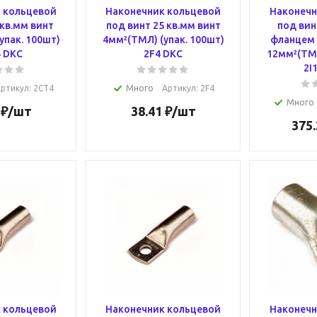
 кольцевой
Наконечник кольцевой
Наконечн
 кв.мм винт
под винт 25 кв.мм винт
под вин
упак. 100шт)
4мм²(ТМЛ) (упак. 100шт)
фланцем 
 DKC
2F4 DKC
12мм²(ТМЛ
2I
ртикул
: 2CT4
Много
Артикул
: 2F4
Много
₽
/шт
38.41
₽
/шт
375.
 кольцевой
Наконечник кольцевой
Наконечн