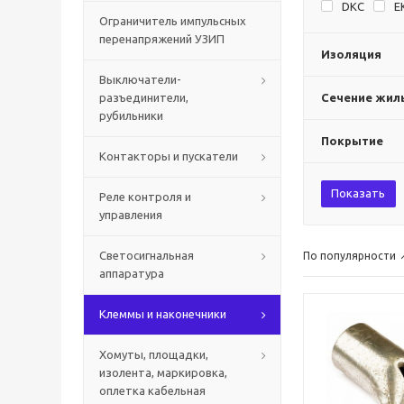
DKC
E
Ограничитель импульсных
перенапряжений УЗИП
Изоляция
Выключатели-
разъединители,
Сечение жилы
рубильники
Покрытие
Контакторы и пускатели
Показать
Реле контроля и
управления
Светосигнальная
По популярности
аппаратура
Клеммы и наконечники
Хомуты, площадки,
изолента, маркировка,
оплетка кабельная