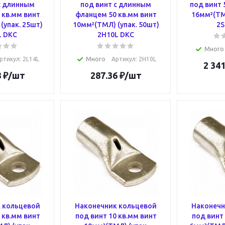
с длинным
под винт с длинным
под винт 
 кв.мм винт
фланцем 50 кв.мм винт
16мм²(ТМЛ
(упак. 25шт)
10мм²(ТМЛ) (упак. 50шт)
2S
L DKC
2H10L DKC
Много
ртикул
: 2L14L
Много
Артикул
: 2H10L
2 341
8
₽
/шт
287.36
₽
/шт
 кольцевой
Наконечник кольцевой
Наконечн
 кв.мм винт
под винт 10 кв.мм винт
под винт 