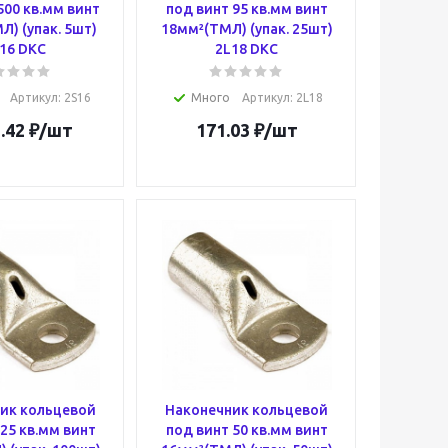
500 кв.мм винт
под винт 95 кв.мм винт
) (упак. 5шт)
18мм²(ТМЛ) (упак. 25шт)
16 DKC
2L18 DKC
Артикул
: 2S16
Много
Артикул
: 2L18
.42
₽
/шт
171.03
₽
/шт
ик кольцевой
Наконечник кольцевой
25 кв.мм винт
под винт 50 кв.мм винт