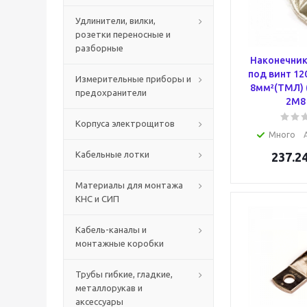
Удлинители, вилки,
розетки переносные и
разборные
Наконечник
под винт 12
Измерительные приборы и
8мм²(ТМЛ) (
предохранители
2M8
Корпуса электрощитов
Много
Кабельные лотки
237.2
Материалы для монтажа
КНС и СИП
Кабель-каналы и
монтажные коробки
Трубы гибкие, гладкие,
металлорукав и
аксессуары