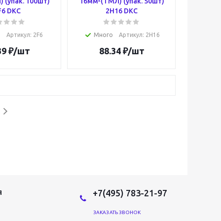
 (упак. 100шт)
16мм²(ТМЛ) (упак. 50шт)
F6 DKC
2H16 DKC
о
Артикул
: 2F6
Много
Артикул
: 2H16
39
₽
/шт
88.34
₽
/шт
+7(495) 783-21-97
Я
ЗАКАЗАТЬ ЗВОНОК