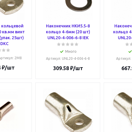
 кольцевой
Наконечник НКИ5.5-8
Наконеч
0 кв.мм винт
кольцо 4-6мм (20 шт)
кольцо 4
упак. 25шт)
UNL20-4-006-6-8 IEK
UNL20-
 DKC
Много
Артикул
: 2M8
Артикул
: UNL20-4-006-6-8
Артикул
:
4
₽
/шт
309.58
₽
/шт
667.