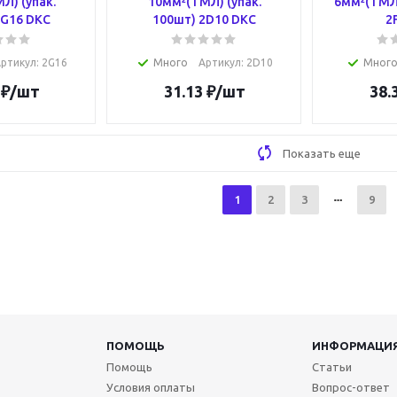
Л) (упак.
10мм²(ТМЛ) (упак.
6мм²(ТМЛ)
2G16 DKC
100шт) 2D10 DKC
2
ртикул
: 2G16
Много
Артикул
: 2D10
Мног
₽
/шт
31.13
₽
/шт
38.
Показать еще
1
2
3
9
ПОМОЩЬ
ИНФОРМАЦИ
Помощь
Статьи
Условия оплаты
Вопрос-ответ