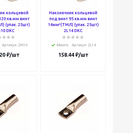
ик кольцевой
Наконечник кольцевой
120 кв.мм винт
под винт 95 кв.мм винт
) (упак. 25шт)
14мм²(ТМЛ) (упак. 25шт)
10 DKC
2L14 DKC
Артикул
: 2M10
Много
Артикул
: 2L14
20
₽
/шт
158.44
₽
/шт