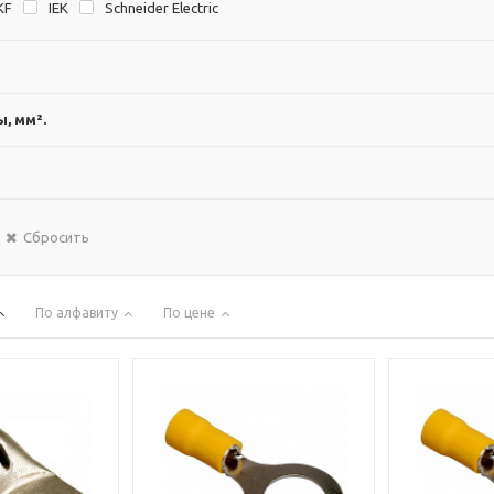
KF
IEK
Schneider Electric
, мм².
Сбросить
По алфавиту
По цене