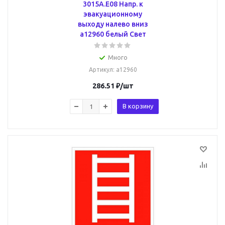
3015A.E08 Напр. к
эвакуационному
выходу налево вниз
a12960 белый Свет
Много
Артикул
: a12960
286.51
₽
/шт
В корзину