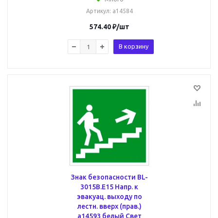
Артикул
: a14584
574.40
₽
/шт
В корзину
Знак безопасности BL-
3015B.E15 Напр. к
эвакуац. выходу по
лестн. вверх (прав.)
a14593 белый Свет