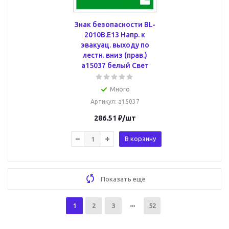
Знак безопасности BL-
2010B.E13 Напр. к
эвакуац. выходу по
лестн. вниз (прав.)
a15037 белый Свет
Много
Артикул
: a15037
286.51
₽
/шт
В корзину
Показать еще
1
2
3
52