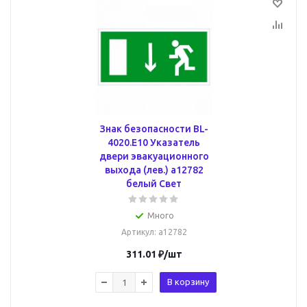
Знак безопасности BL-
4020.E10 Указатель
двери эвакуационного
выхода (лев.) a12782
белый Свет
Много
Артикул
: a12782
311.01
₽
/шт
В корзину