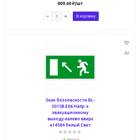
809.60
₽
/шт
В корзину
Знак безопасности BL-
3015B.E06 Напр. к
эвакуационному
выходу налево вверх
a14584 белый Свет
Много