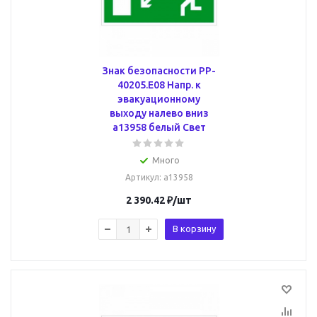
Знак безопасности PP-
40205.E08 Напр. к
эвакуационному
выходу налево вниз
a13958 белый Свет
Много
Артикул
: a13958
2 390.42
₽
/шт
В корзину