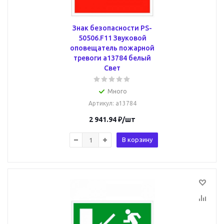
Знак безопасности PS-
50506.F11 Звуковой
оповещатель пожарной
тревоги a13784 белый
Свет
Много
Артикул
: a13784
2 941.94
₽
/шт
В корзину