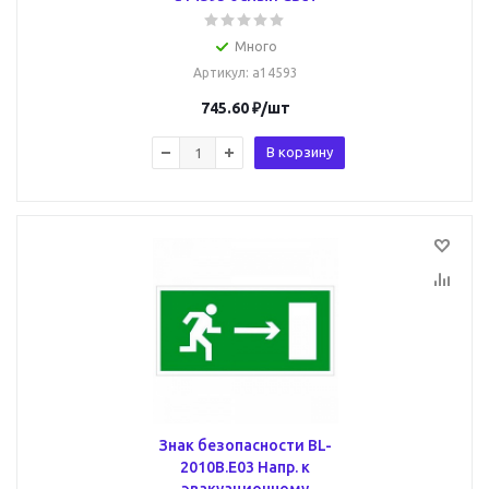
Много
Артикул
: a14593
745.60
₽
/шт
В корзину
Знак безопасности BL-
2010B.E03 Напр. к