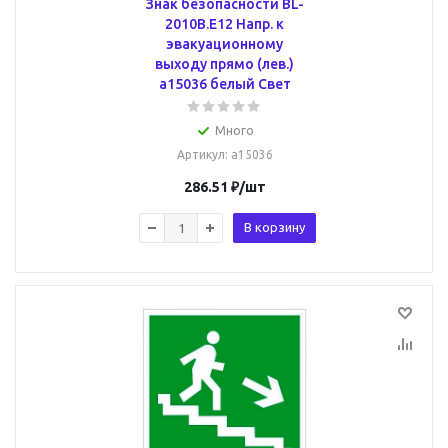
Знак безопасности BL-
2010B.E12 Напр. к
эвакуационному
выходу прямо (лев.)
a15036 белый Свет
Много
Артикул
: a15036
286.51
₽
/шт
В корзину