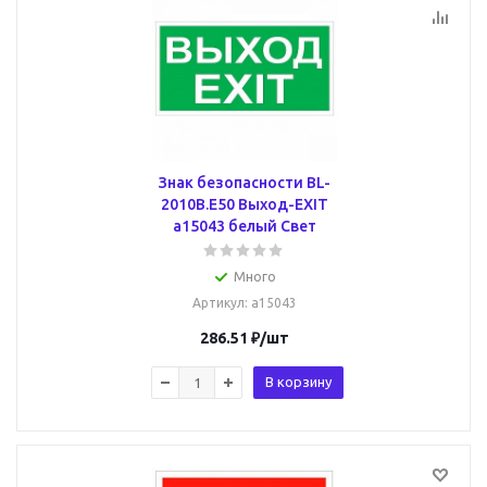
Знак безопасности BL-
2010B.E50 Выход-EXIT
a15043 белый Свет
Много
Артикул
: a15043
286.51
₽
/шт
В корзину