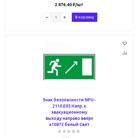
2 876.40
₽
/шт
В корзину
Знак безопасности NPU-
2110.E05 Напр. к
эвакуационному
выходу направо вверх
a10872 белый Свет