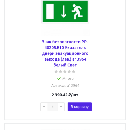
Знак безопасности PP-
40205.E10 Указатель
двери эвакуационного
выхода (лев.) a13964
белый Свет
Много
Артикул
: a13964
2 390.42
₽
/шт
В корзину