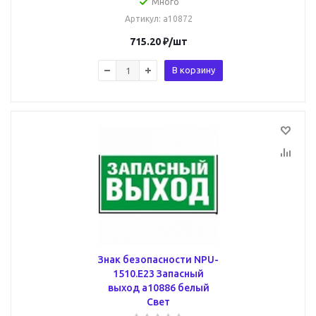
Много
Артикул
: a10872
715.20
₽
/шт
В корзину
Знак безопасности NPU-
1510.E23 Запасный
выход a10886 белый
Свет