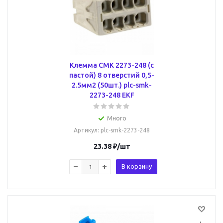
Клемма СМК 2273-248 (с
пастой) 8 отверстий 0,5-
2.5мм2 (50шт.) plc-smk-
2273-248 EKF
Много
Артикул
: plc-smk-2273-248
23.38
₽
/шт
В корзину