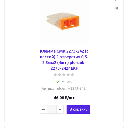
Клемма СМК 2273-242 (с
пастой) 2 отверстия 0,5-
2.5мм2 (4шт.) plc-smk-
2273-242r EKF
Много
Артикул
: plc-smk-2273-242r
46.08
₽
/шт
В корзину