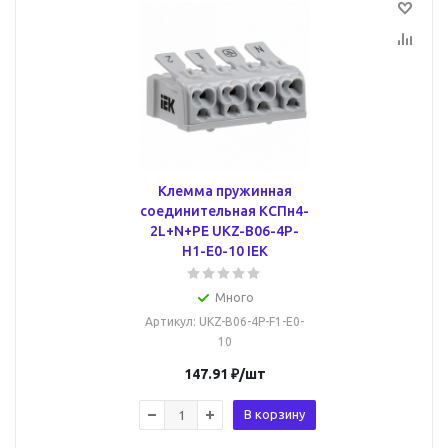
Клемма пружинная
соединительная КСПн4-
2L+N+PE UKZ-B06-4P-
H1-E0-10 IEK
Много
Артикул
: UKZ-B06-4P-F1-E0-
10
147.91
₽
/шт
В корзину