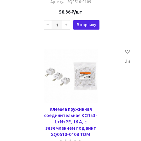
Артикул
: SQ0510-0109
58.36
₽
/шт
В корзину
Клемма пружинная
соединительная КСПз3-
L+N+PE, 16 A, с
заземлением под винт
SQ0510-0108 TDM