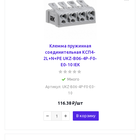
Клемма пружинная
соединительная КСП4-
2L+N+PE UKZ-B06-4P-F0-
E0-10 IEK
Много
Артикул
: UKZ-B06-4P-F0-E0-
10
116.38
₽
/шт
В корзину