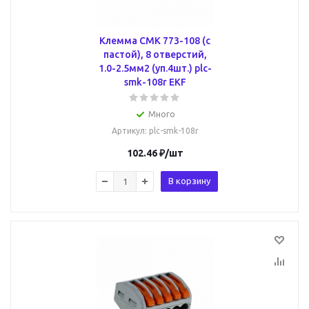
Клемма СМК 773-108 (с
пастой), 8 отверстий,
1.0-2.5мм2 (уп.4шт.) plc-
smk-108r EKF
Много
Артикул
: plc-smk-108r
102.46
₽
/шт
В корзину