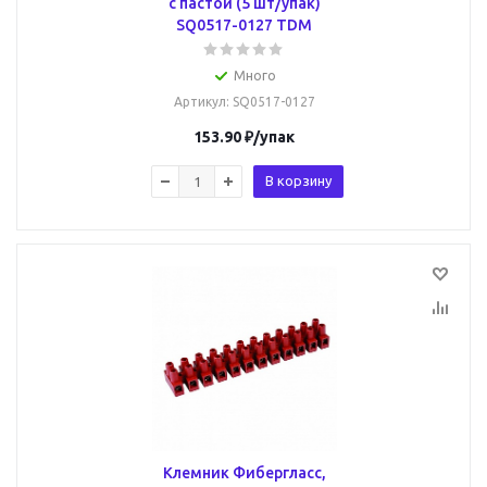
с пастой (5 шт/упак)
SQ0517-0127 TDM
Много
Артикул
: SQ0517-0127
153.90
₽
/упак
В корзину
Клемник Фибергласс,