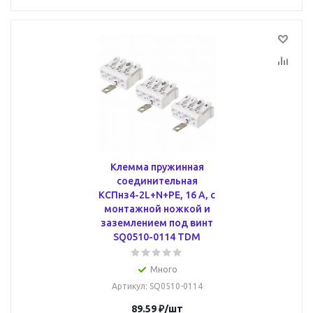
Клемма пружинная
соединительная
КСПнз4-2L+N+PE, 16 A, с
монтажной ножкой и
заземлением под винт
SQ0510-0114 TDM
Много
Артикул
: SQ0510-0114
89.59
₽
/шт