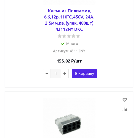
Клемник Полиамид
6.6,12р,110°С,450V, 24A,
2,5мм.кв. (упак. 480шт)
43112NY DKC
Много
Артикул
: 43112NY
155.02
₽
/шт
В корзину