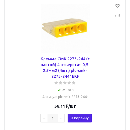
Клемма СМК 2273-244 (с
пастой) 4 отверстия 0,5-
2.5мм2 (4шт.) plc-smk-
2273-244r EKF
Много
Артикул
: plc-smk-2273-244r
58.11
₽
/шт
В корзину