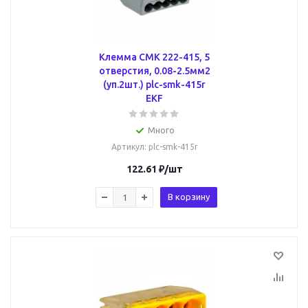
Клемма СМК 222-415, 5
отверстия, 0.08-2.5мм2
(уп.2шт.) plc-smk-415r
EKF
Много
Артикул
: plc-smk-415r
122.61
₽
/шт
В корзину