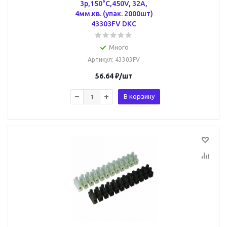
3р,150°С,450V, 32A,
4мм.кв. (упак. 2000шт)
43303FV DKC
Много
Артикул
: 43303FV
56.64
₽
/шт
В корзину