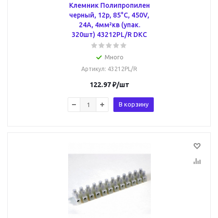
Клемник Полипропилен
черный, 12р, 85°С, 450V,
24A, 4мм²кв (упак.
320шт) 43212PL/R DKC
Много
Артикул
: 43212PL/R
122.97
₽
/шт
В корзину