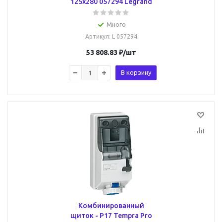
125x280 057294 Legrand
Много
Артикул
: L 057294
53 808.83
₽
/шт
В корзину
Комбинированный
щиток - P17 Tempra Pro