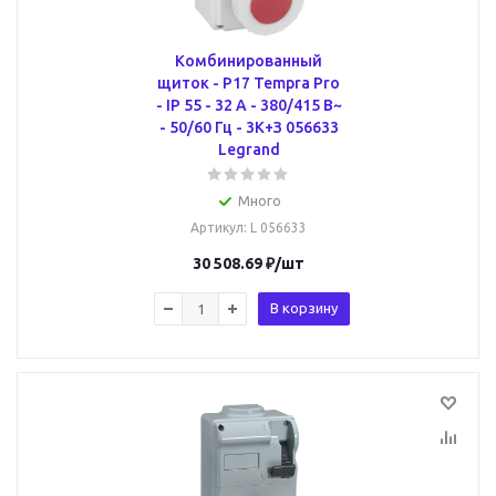
Комбинированный
щиток - P17 Tempra Pro
- IP 55 - 32 A - 380/415 В~
- 50/60 Гц - 3К+З 056633
Legrand
Много
Артикул
: L 056633
30 508.69
₽
/шт
В корзину