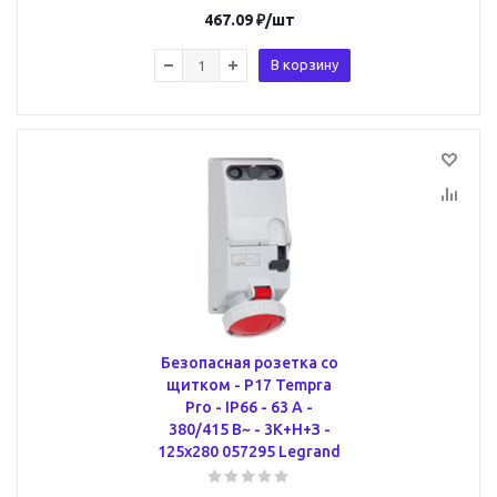
467.09
₽
/шт
В корзину
Безопасная розетка со
щитком - P17 Tempra
Pro - IP66 - 63 A -
380/415 В~ - 3К+Н+З -
125x280 057295 Legrand