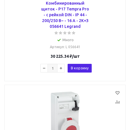
Комбинированный
щиток - P17 Tempra Pro
- с рейкой DIN - IP 44 -
200/250 В~ - 16 A - 2К+З
056641 Legrand
Много
Артикул
: L 056641
30 225.34
₽
/шт
В корзину