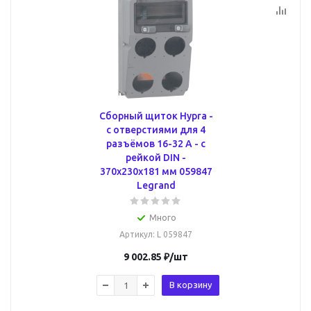
Сборный щиток Hypra -
с отверстиями для 4
разъёмов 16-32 А - с
рейкой DIN -
370x230x181 мм 059847
Legrand
Много
Артикул
: L 059847
9 002.85
₽
/шт
В корзину