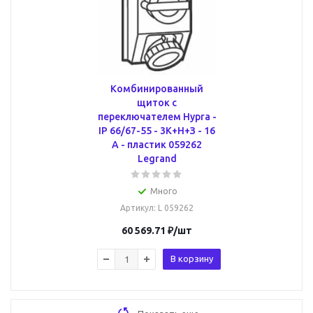
Комбинированный
щиток с
переключателем Hypra -
IP 66/67-55 - 3К+Н+З - 16
А - пластик 059262
Legrand
Много
Артикул
: L 059262
60 569.71
₽
/шт
В корзину