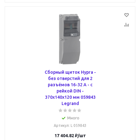
Сборный щиток Hypra -
без отверстий для 2
разъёмов 16-32 А - с
рейкой DIN -
370x140x120 мм 059843
Legrand
Много
Артикул
: L 059843
17 404.82
₽
/шт