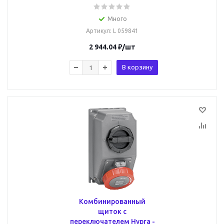
Много
Артикул
: L 059841
2 944.04
₽
/шт
В корзину
Комбинированный
щиток с
переключателем Hypra -