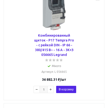
Комбинированный
щиток - P17 Tempra Pro
- с рейкой DIN - IP 66 -
380/415 В~ - 16 A - 3К+З
056665 Legrand
Много
Артикул
: L 056665
36 882.31
₽
/шт
В корзину