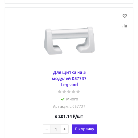
Для щитка на 5
модулей 057737
Legrand
Много
Артикул
: L 057737
6 201.14
₽
/шт
В корзину