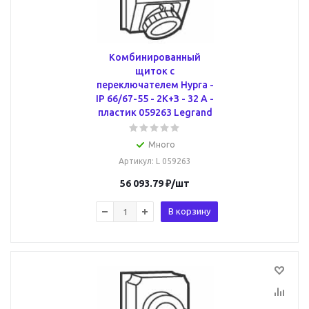
Комбинированный
щиток с
переключателем Hypra -
IP 66/67-55 - 2К+З - 32 А -
пластик 059263 Legrand
Много
Артикул
: L 059263
56 093.79
₽
/шт
В корзину