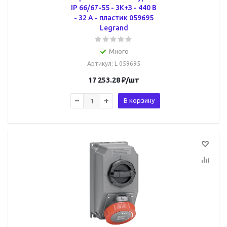
IP 66/67-55 - 3К+З - 440 В
- 32 А - пластик 059695
Legrand
Много
Артикул
: L 059695
17 253.28
₽
/шт
В корзину