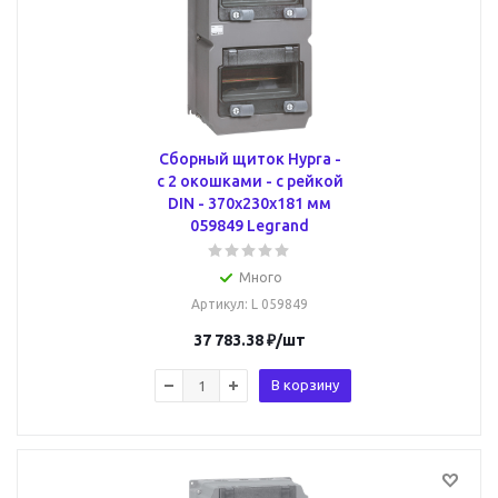
Сборный щиток Hypra -
с 2 окошками - с рейкой
DIN - 370x230x181 мм
059849 Legrand
Много
Артикул
: L 059849
37 783.38
₽
/шт
В корзину