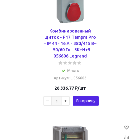
Комбинированный
щиток - P17 Tempra Pro
- IP 44 - 16 A - 380/415 В~
- 50/60 Гц - 3К+Н+З
056606 Legrand
Много
Артикул
: L 056606
26 336.77
₽
/шт
В корзину