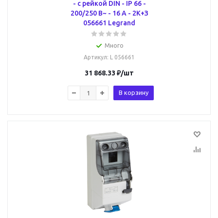
- с рейкой DIN - IP 66 -
200/250 В~ - 16 A - 2К+З
056661 Legrand
Много
Артикул
: L 056661
31 868.33
₽
/шт
В корзину