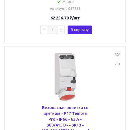
Много
Артикул
: L 057295
62 256.70
₽
/шт
В корзину
Безопасная розетка со
щитком - P17 Tempra
Pro - IP66 - 63 A -
380/415 В~ - 3К+З -