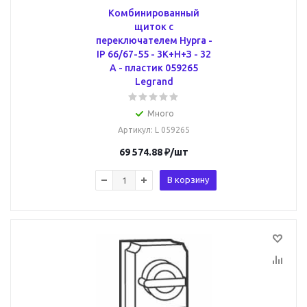
Комбинированный
щиток с
переключателем Hypra -
IP 66/67-55 - 3К+Н+З - 32
А - пластик 059265
Legrand
Много
Артикул
: L 059265
69 574.88
₽
/шт
В корзину