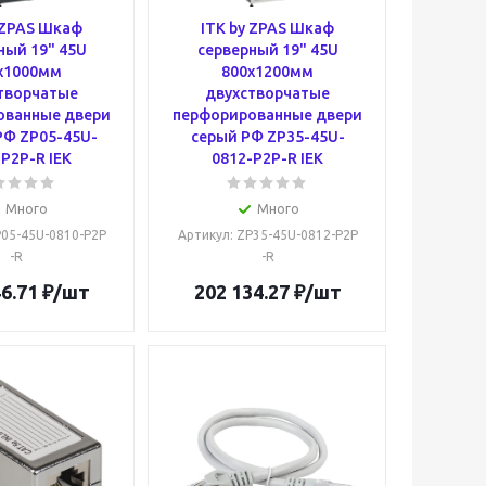
 ZPAS Шкаф
ITK by ZPAS Шкаф
ный 19" 45U
серверный 19" 45U
х1000мм
800х1200мм
творчатые
двухстворчатые
ованные двери
перфорированные двери
РФ ZP05-45U-
серый РФ ZP35-45U-
P2P-R IEK
0812-P2P-R IEK
Много
Много
P05-45U-0810-P2P
Артикул
: ZP35-45U-0812-P2P
-R
-R
6.71
₽
/шт
202 134.27
₽
/шт