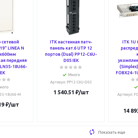
 сетевой
ITK настенная патч-
ITK 1U
19" LINEA N
панель кат.6 UTP 12
распре
0х600мм
портов (Dual) PP12-C6U-
ая передняя
D05 IEK
укомплек
 LN35-18U66-
(Simplex
IEK
FOBX24-1U
Много
Артикул
: PP12-C6U-D05
ного
1 540.51
₽
/шт
N35-18U66-M
Артикул
: F
19
₽
/шт
14 89
Показать еще