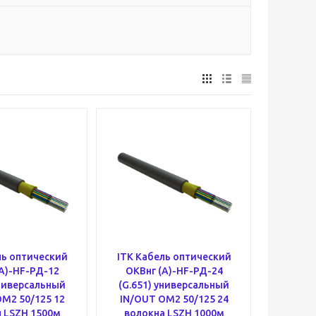
ль оптический
ITK Кабель оптический
А)-HF-РД-12
ОКВнг (А)-HF-РД-24
универсальный
(G.651) универсальный
M2 50/125 12
IN/OUT OM2 50/125 24
 LSZH 1500м
волокна LSZH 1000м