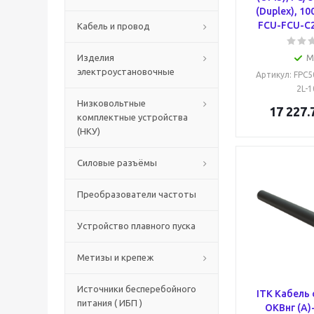
(Duplex), 1
FCU-FCU-C2
Кабель и провод
Изделия
М
электроустановочные
Артикул
: FPC
2L-
Низковольтные
17 227.
комплектные устройства
(НКУ)
Силовые разъёмы
Преобразователи частоты
Устройство плавного пуска
Метизы и крепеж
Источники бесперебойного
ITK Кабель
питания ( ИБП )
ОКВнг (А)