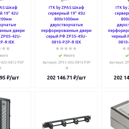
PAS Шкаф
ITK by ZPAS Шкаф
ITK by
й 19" 42U
серверный 19" 45U
сервер
200мм
800х1000мм
800
орчатые
двухстворчатые
двухс
анные двери
перфорированные двери
перфорир
 ZP05-42U-
серый РФ ZP35-45U-
черный 
P-R IEK
0810-P2P-R IEK
0810-
ного
Много
5-42U-0812-P2P
Артикул
: ZP35-45U-0810-P2P
Артикул
: Z
R
-R
.95
₽
/шт
202 146.71
₽
/шт
202 14