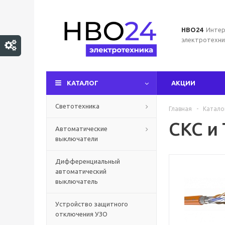
НВО24
Интер
электротехни
КАТАЛОГ
АКЦИИ
Светотехника
Главная
-
Катало
СКС и
Автоматические
выключатели
Дифференциальный
автоматический
выключатель
Устройство защитного
отключения УЗО