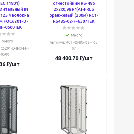
IEC 11801)
огнестойкий RS-485
лительный IN
2х2х0,98 нг(А)-FRLS
125 4 волокна
оранжевый (200м) RC1-
м FOC6201-D-
RS485-02-F-6307 IEK
F-0500 IEK
Много
Много
Артикул
: RC1-RS485-02-F-63
OC6201-D-IN04-HF
07
-0500
48 400.70
₽
/шт
36
₽
/шт