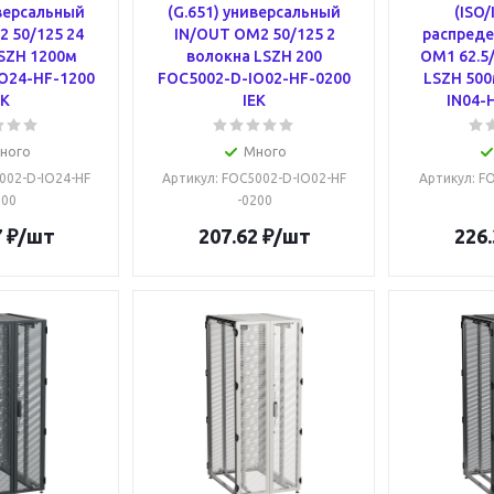
иверсальный
(G.651) универсальный
(ISO/
 50/125 24
IN/OUT OM2 50/125 2
распреде
SZH 1200м
волокна LSZH 200
OM1 62.5/
O24-HF-1200
FOC5002-D-IO02-HF-0200
LSZH 500
EK
IEK
IN04-H
ного
Много
5002-D-IO24-HF
Артикул
: FOC5002-D-IO02-HF
Артикул
: F
200
-0200
7
₽
/шт
207.62
₽
/шт
226.