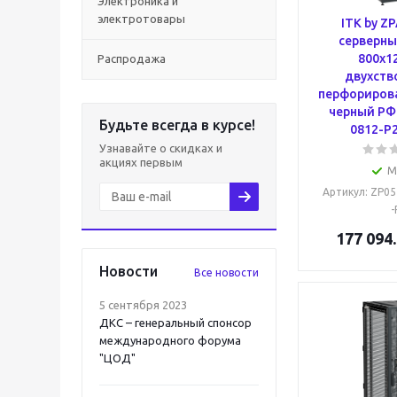
Электроника и
электротовары
ITK by Z
серверны
800х1
Распродажа
двухств
перфориров
черный РФ
Будьте всегда в курсе!
0812-P2
Узнавайте о скидках и
акциях первым
М
Артикул
: ZP0
-
177 094
Новости
Все новости
5 сентября 2023
ДКС – генеральный спонсор
международного форума
"ЦОД"