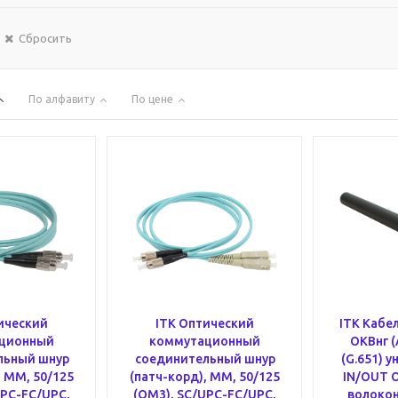
Сбросить
По алфавиту
По цене
ический
ITK Оптический
ITK Кабе
ционный
коммутационный
ОКВнг (
льный шнур
соединительный шнур
(G.651) 
, MM, 50/125
(патч-корд), MM, 50/125
IN/OUT O
UPC-FC/UPC,
(OM3), SC/UPC-FC/UPC,
волокон