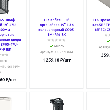
PAS Шкаф
ITK Кабельный
ITK Прох
й 19" 47U
органайзер 19" 1U 4
кат.5E FTP
200мм
кольца черный CO05-
(8P8C) C
орчатые
1M4RM IEK
анные двери
 ZP05-47U-
Много
Артику
P-R IEK
Артикул
: CO05-1M4RM
359.
1 259.18
₽
/шт
ного
5-47U-0612-PP-
R
.60
₽
/шт