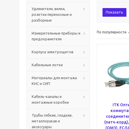
Удлинители, вилки,
Показать
розетки переносные и
разборные
По популярности
Измерительные приборы и
предохранители
Корпуса электрощитов
Кабельные лотки
Материалы для монтажа
КНС и СИП
Кабель-каналы и
монтажные коробки
ITK Опт
коммута
Трубы гибкие, гладкие,
соедините
металлорукав и
(патч-корд)
аксессуары
(OM3), FC/