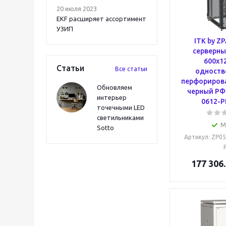
20 июля 2023
EKF расширяет ассортимент
УЗИП
ITK by Z
серверны
600х1
Статьи
Все статьи
одноств
перфориров
Обновляем
черный РФ
интерьер
0612-P
точечными LED
светильниками
М
Sotto
Артикул
: ZP0
177 306