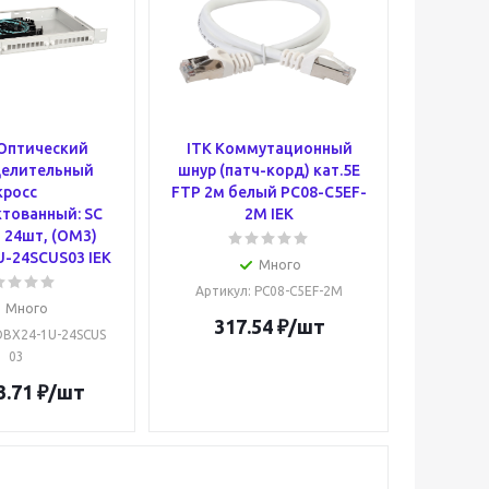
 Оптический
ITK Коммутационный
делительный
шнур (патч-корд) кат.5E
кросс
FTP 2м белый PC08-C5EF-
тованный: SC
2M IEK
) 24шт, (OM3)
-24SCUS03 IEK
Много
Артикул
: PC08-C5EF-2M
Много
317.54
₽
/шт
OBX24-1U-24SCUS
03
3.71
₽
/шт