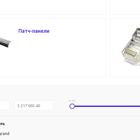
Патч-панели
0.12
ль
grand