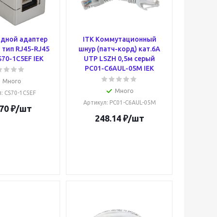
одной адаптер
ITK Коммутационный
 тип RJ45-RJ45
шнур (патч-корд) кат.6А
S70-1C5EF IEK
UTP LSZH 0,5м серый
PC01-C6AUL-05M IEK
Много
Много
л
: CS70-1C5EF
Артикул
: PC01-C6AUL-05M
70
₽
/шт
248.14
₽
/шт