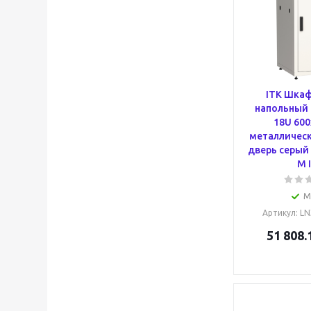
ITK Шкаф
напольный 
18U 60
металлическ
дверь серый
M 
М
Артикул
: L
51 808.