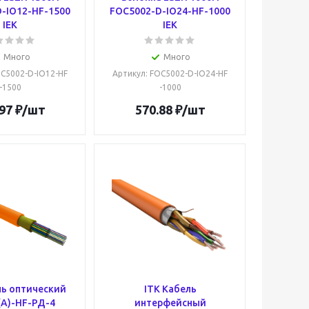
-IO12-HF-1500
FOC5002-D-IO24-HF-1000
IEK
IEK
Много
Много
OC5002-D-IO12-HF
Артикул
: FOC5002-D-IO24-HF
-1500
-1000
97
₽
/шт
570.88
₽
/шт
ль оптический
ITK Кабель
(А)-HF-РД-4
интерфейсный