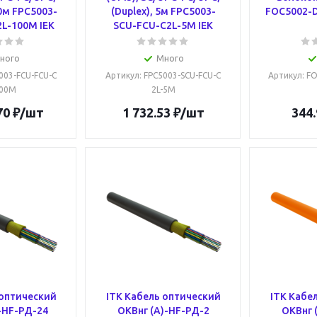
00м FPC5003-
(Duplex), 5м FPC5003-
FOC5002-D
L-100M IEK
SCU-FCU-C2L-5M IEK
ного
Много
5003-FCU-FCU-C
Артикул
: FPC5003-SCU-FCU-C
Артикул
: F
100M
2L-5M
70
₽
/шт
1 732.53
₽
/шт
344.
 оптический
ITK Кабель оптический
ITK Кабе
-HF-РД-24
ОКВнг (А)-HF-РД-2
ОКВнг 