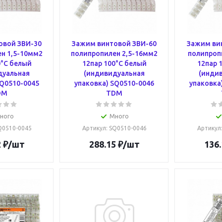
овой ЗВИ-30
Зажим винтовой ЗВИ-60
Зажим ви
н 1,5-10мм2
полипропилен 2,5-16мм2
полипроп
0°С белый
12пар 100°С белый
12пар 
дуальная
(индивидуальная
(инди
SQ0510-0045
упаковка) SQ0510-0046
упаковка
DM
TDM
ного
Много
SQ0510-0045
Артикул
: SQ0510-0046
Артикул
2
₽
/шт
288.15
₽
/шт
136.