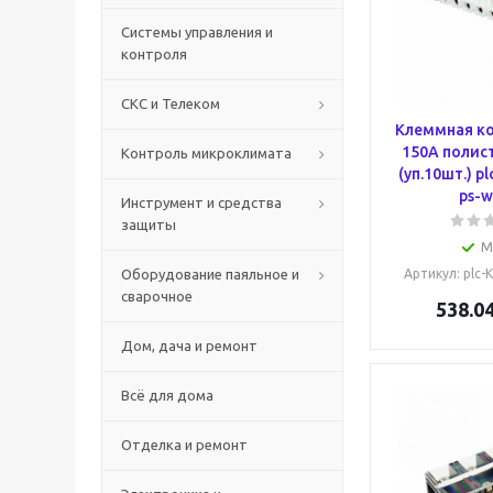
Системы управления и
контроля
СКС и Телеком
Клеммная к
150А полис
Контроль микроклимата
(уп.10шт.) p
ps-w
Инструмент и средства
защиты
М
Оборудование паяльное и
Артикул
: plc
сварочное
538.0
Дом, дача и ремонт
Всё для дома
Отделка и ремонт