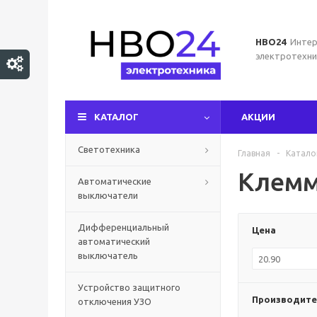
НВО24
Интер
электротехни
КАТАЛОГ
АКЦИИ
Светотехника
Главная
-
Катало
Клемм
Автоматические
выключатели
Дифференциальный
Цена
автоматический
выключатель
Устройство защитного
Производите
отключения УЗО