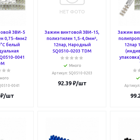
овой ЗВИ-5
Зажим винтовой ЗВИ-15,
Зажим ви
н 0,75-4мм2
полиэтилен 1,5-4,0мм²,
полипроп
0°С белый
12пар, Народный
12пар 
дуальная
SQ0510-0203 TDM
(инди
SQ0510-0041
упаковка
DM
Много
Артикул
: SQ0510-0203
ного
92.39
₽
/шт
SQ0510-0041
Артикул
₽
/шт
99.