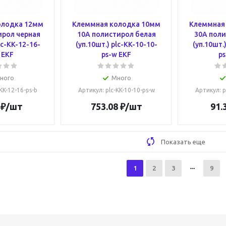
олодка 12мм
Клеммная колодка 10мм
Клеммная
ирол черная
10А полистирол белая
30А поли
lc-KK-12-16-
(уп.10шт.) plc-KK-10-10-
(уп.10шт.
 EKF
ps-w EKF
ps
ного
Много
-KK-12-16-ps-b
Артикул
: plc-KK-10-10-ps-w
Артикул
: 
₽
/шт
753.08
₽
/шт
91.
Показать еще
1
2
3
9