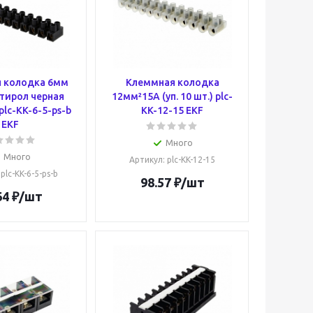
 колодка 6мм
Клеммная колодка
тирол черная
12мм²15А (уп. 10 шт.) plc-
 plc-KK-6-5-ps-b
KK-12-15 EKF
EKF
Много
Много
Артикул
: plc-KK-12-15
 plc-KK-6-5-ps-b
98.57
₽
/шт
64
₽
/шт