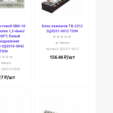
нтовой ЗВИ-10
Блок зажимов ТВ-2512
илен 1,5-6мм2
SQ0531-0012 TDM
100°С белый
видуальная
Много
) SQ0510-0042
Артикул
: SQ0531-0012
TDM
156.46
₽
/шт
Много
: SQ0510-0042
27
₽
/шт