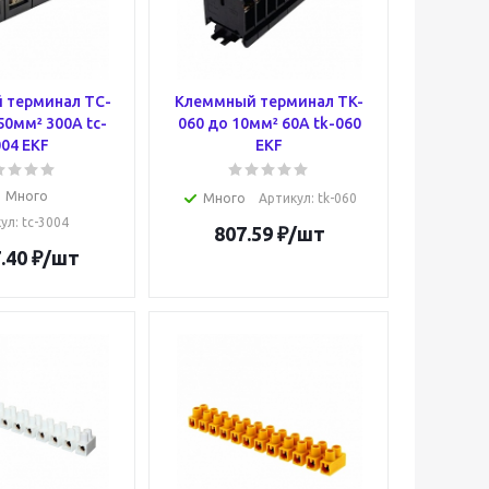
 терминал TC-
Клеммный терминал TK-
50мм² 300A tc-
060 до 10мм² 60A tk-060
04 EKF
EKF
Много
Много
Артикул
: tk-060
кул
: tc-3004
807.59
₽
/шт
.40
₽
/шт