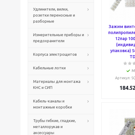
Удлинители, вилки,
розетки переносные и
разборные
Зажим винт
полипропиле
Измерительные приборы и
12пар 10
предохранители
(индиви
упаковка) 
Корпуса электрощитов
T
Кабельные лотки
М
Артикул
: 
Материалы для монтажа
184.5
КНС и СИП
Кабель-каналы и
монтажные коробки
Трубы гибкие, гладкие,
металлорукав и
аксессуары