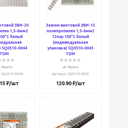
нтовой ЗВИ-20
Зажим винтовой ЗВИ-15
илен 1,5-6мм2
полипропилен 1,5-6мм2
100°С белый
12пар 100°С белый
видуальная
(индивидуальная
) SQ0510-0044
упаковка) SQ0510-0043
TDM
TDM
Много
Много
: SQ0510-0044
Артикул
: SQ0510-0043
15
₽
/шт
120.90
₽
/шт