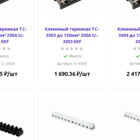
ерминал TC-
Клеммный терминал TC-
Клеммный
м² 200A tc-
3003 до 150мм² 300A tc-
3004 до 1
 EKF
3003 EKF
30
ного
Много
: tc-2004
Артикул
: tc-3003
Арти
5
₽
/шт
1 690.36
₽
/шт
2 417