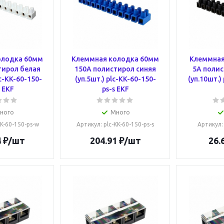
олодка 60мм
Клеммная колодка 60мм
Клеммная
тирол белая
150А полистирол синяя
5А полис
lc-KK-60-150-
(уп.5шт.) plc-KK-60-150-
(уп.10шт.)
 EKF
ps-s EKF
ного
Много
-KK-60-150-ps-w
Артикул
: plc-KK-60-150-ps-s
Артикул
:
4
₽
/шт
204.91
₽
/шт
26.