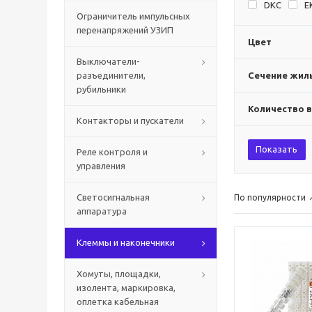
DKC
E
Ограничитель импульсных
перенапряжений УЗИП
Цвет
Выключатели-
разъединители,
Сечение жилы
рубильники
Количество 
Контакторы и пускатели
Показать
Реле контроля и
управления
Светосигнальная
По популярности
аппаратура
Клеммы и наконечники
Хомуты, площадки,
изолента, маркировка,
оплетка кабельная