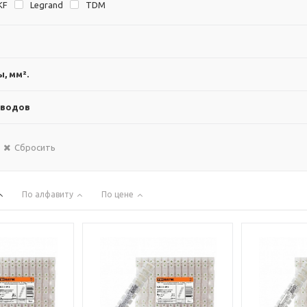
KF
Legrand
TDM
, мм².
вводов
Сбросить
По алфавиту
По цене