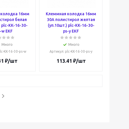
 колодка 16мм
Клеммная колодка 16мм
стирол белая
30А полистирол желтая
) plc-KK-16-30-
(уп.10шт.) plc-KK-16-30-
-w EKF
ps-y EKF
Много
Много
plc-KK-16-30-ps-w
Артикул
: plc-KK-16-30-ps-y
31
₽
/шт
113.41
₽
/шт