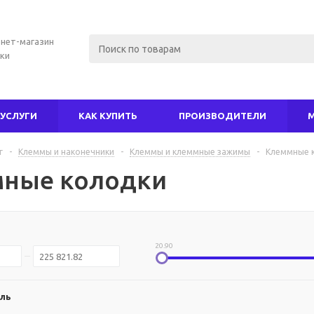
нет-магазин
ки
УСЛУГИ
КАК КУПИТЬ
ПРОИЗВОДИТЕЛИ
г
-
Клеммы и наконечники
-
Клеммы и клеммные зажимы
-
Клеммные 
ные колодки
20.90
ль