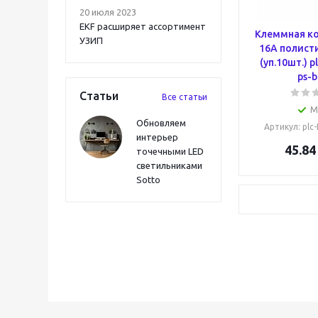
20 июля 2023
EKF расширяет ассортимент
Клеммная к
УЗИП
16А полист
(уп.10шт.) p
ps-b
Статьи
Все статьи
М
Обновляем
Артикул
: plc
интерьер
45.84
точечными LED
светильниками
Sotto