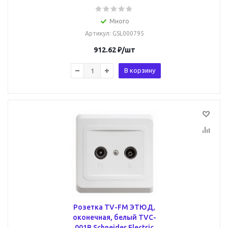
Много
Артикул
: GSL000795
912.62
₽
/шт
В корзину
Розетка TV-FM ЭТЮД,
оконечная, белый TVC-
001B Schneider Electric