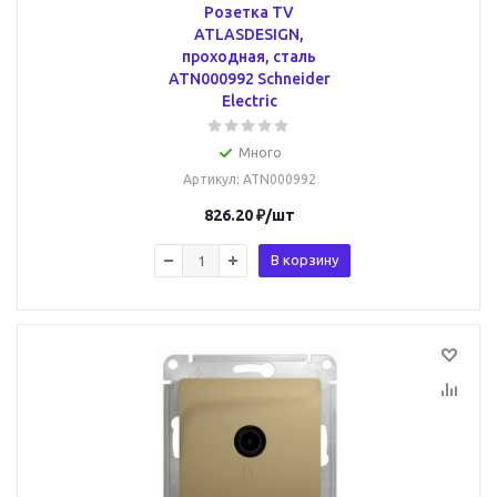
Розетка TV
ATLASDESIGN,
проходная, сталь
ATN000992 Schneider
Electric
Много
Артикул
: ATN000992
826.20
₽
/шт
В корзину