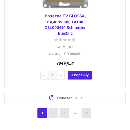
Розетка TV GLOSSA,
одиночная, титан
GSL000491 Schneider
Electric
Много
Артикул
: GSL000491
794
₽
/шт
В корзину
Показать еще
1
2
3
31