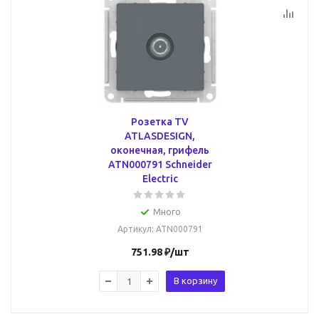
Розетка TV
ATLASDESIGN,
оконечная, грифель
ATN000791 Schneider
Electric
Много
Артикул
: ATN000791
751.98
₽
/шт
В корзину