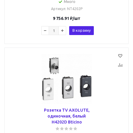
Много
Артикул
: NT4202P
9 756.91
₽
/шт
В корзину
Розетка TV AXOLUTE,
одиночная, белый
H4202D Bticino