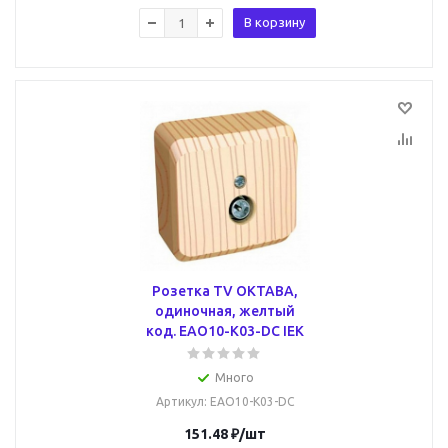
В корзину
Розетка TV ОКТАВА,
одиночная, желтый
код. EAO10-K03-DC IEK
Много
Артикул
: EAO10-K03-DC
151.48
₽
/шт