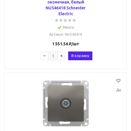
оконечная, белый
NU546418 Schneider
Electric
Много
Артикул
: NU546418
1 551.56
₽
/шт
В корзину