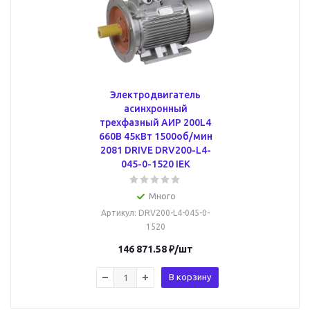
Электродвигатель
асинхронный
трехфазный АИР 200L4
660В 45кВт 1500об/мин
2081 DRIVE DRV200-L4-
045-0-1520 IEK
Много
Артикул
: DRV200-L4-045-0-
1520
146 871.58
₽
/шт
В корзину