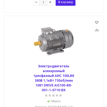
В корзину
Электродвигатель
асинхронный
трехфазный АИС 100LB8
380В 1,1кВт 750об/мин
1081 DRIVE AIS100-B8-
001-1-0710 IEK
Много
Артикул
: AIS100-B8-001-1-0