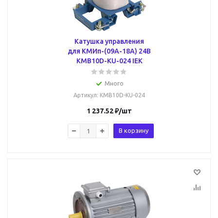
Катушка управления
для КМИп-(09А-18А) 24В
KMB10D-KU-024 IEK
Много
Артикул
: KMB10D-KU-024
1 237.52
₽
/шт
В корзину