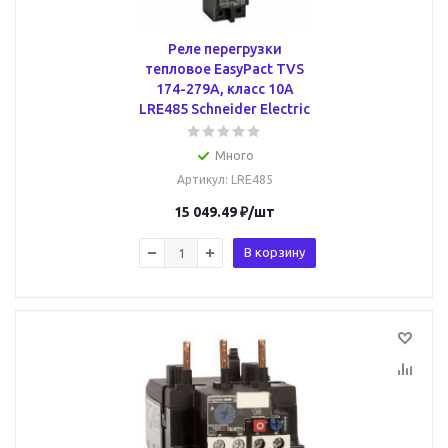
Реле перегрузки
тепловое EasyPact TVS
174-279А, класс 10A
LRE485 Schneider Electric
Много
Артикул
: LRE485
15 049.49
₽
/шт
В корзину