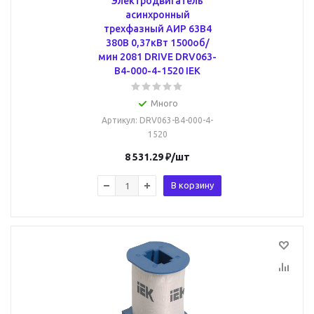
Электродвигатель
асинхронный
трехфазный АИР 63B4
380В 0,37кВт 1500об/
мин 2081 DRIVE DRV063-
B4-000-4-1520 IEK
Много
Артикул
: DRV063-B4-000-4-
1520
8 531.29
₽
/шт
В корзину