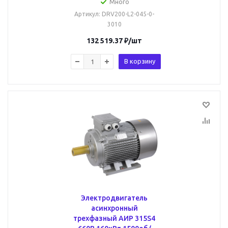
Много
Артикул
: DRV200-L2-045-0-
3010
132 519.37
₽
/шт
В корзину
Электродвигатель
асинхронный
трехфазный АИР 315S4