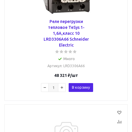
Реле перегрузки
тепловое TeSys 1-
1,6А,класс 10
LRD3306A66 Schneider
Electric
Много
Артикул
: LRD3306A66
48 321
₽
/шт
В корзину