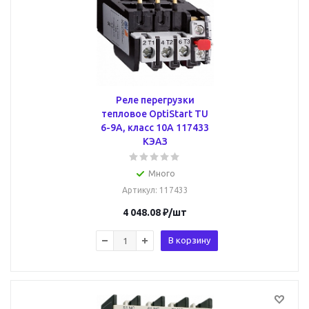
Реле перегрузки
тепловое OptiStart TU
6-9А, класс 10A 117433
КЭАЗ
Много
Артикул
: 117433
4 048.08
₽
/шт
В корзину