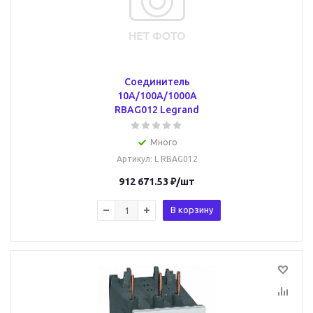
Соединитель
10A/100A/1000A
RBAG012 Legrand
Много
Артикул
: L RBAG012
912 671.53
₽
/шт
В корзину