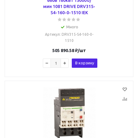
660В 160кВт 1500об/
мин 1081 DRIVE DRV315-
S4-160-0-1510 IEK
Много
Артикул
: DRV315-S4-160-0-
1510
505 890.58
₽
/шт
В корзину