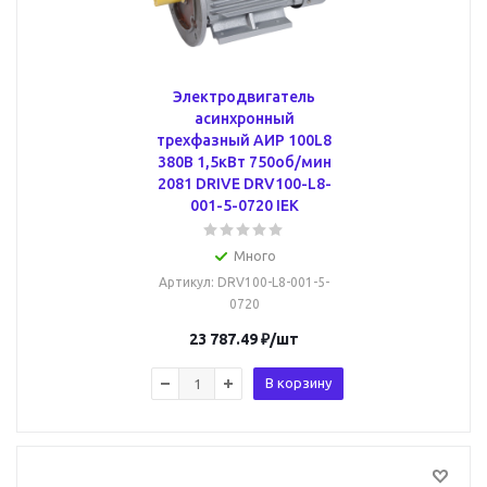
Электродвигатель
асинхронный
трехфазный АИР 100L8
380В 1,5кВт 750об/мин
2081 DRIVE DRV100-L8-
001-5-0720 IEK
Много
Артикул
: DRV100-L8-001-5-
0720
23 787.49
₽
/шт
В корзину