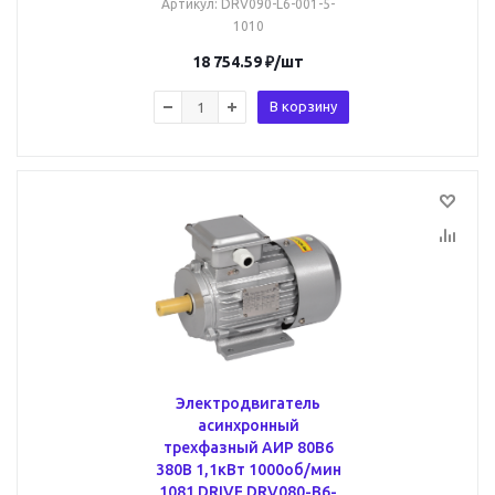
Артикул
: DRV090-L6-001-5-
1010
18 754.59
₽
/шт
В корзину
Электродвигатель
асинхронный
трехфазный АИР 80B6
380В 1,1кВт 1000об/мин
1081 DRIVE DRV080-B6-