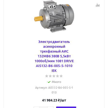
Электродвигатель
асинхронный
трехфазный АИС
132MB6 380В 5,5кВт
1000об/мин 1081 DRIVE
AIS132-B6-005-5-1010
IEK
Много
Артикул
: AIS132-B6-005-5-1
010
41 984.23
₽
/шт