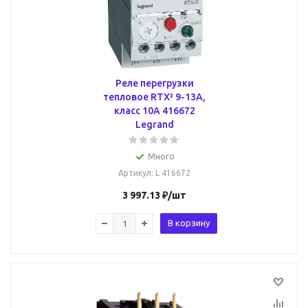
Реле перегрузки
тепловое RTX³ 9-13А,
класс 10A 416672
Legrand
Много
Артикул
: L 416672
3 997.13
₽
/шт
В корзину