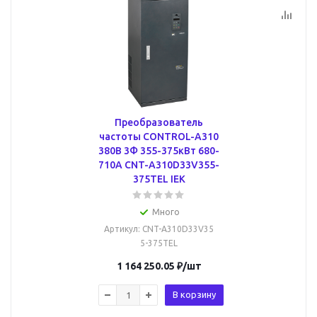
Преобразователь
частоты CONTROL-A310
380В 3Ф 355-375кВт 680-
710А CNT-A310D33V355-
375TEL IEK
Много
Артикул
: CNT-A310D33V35
5-375TEL
1 164 250.05
₽
/шт
В корзину