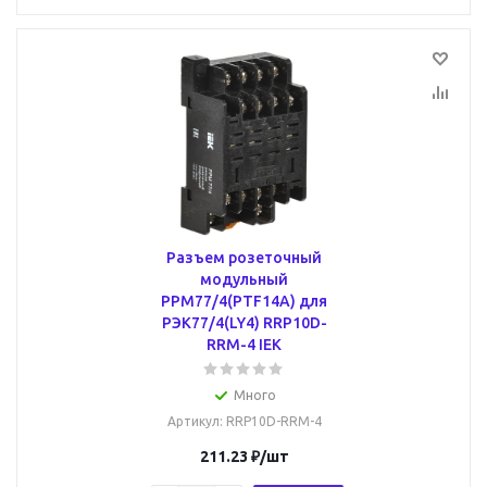
Разъем розеточный
модульный
РРМ77/4(PTF14A) для
РЭК77/4(LY4) RRP10D-
RRM-4 IEK
Много
Артикул
: RRP10D-RRM-4
211.23
₽
/шт