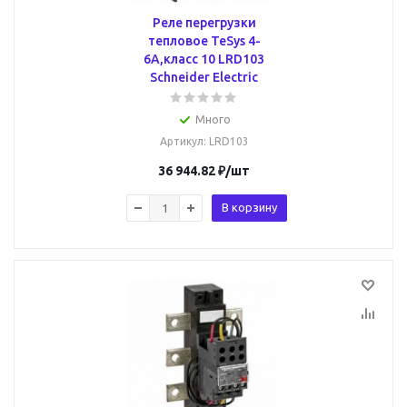
Реле перегрузки
тепловое TeSys 4-
6А,класс 10 LRD103
Schneider Electric
Много
Артикул
: LRD103
36 944.82
₽
/шт
В корзину