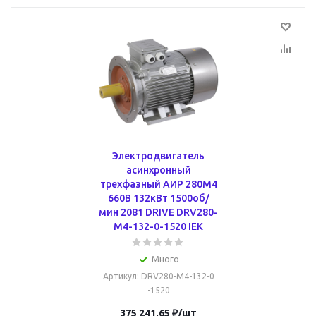
Электродвигатель
асинхронный
трехфазный АИР 280M4
660В 132кВт 1500об/
мин 2081 DRIVE DRV280-
M4-132-0-1520 IEK
Много
Артикул
: DRV280-M4-132-0
-1520
375 241.65
₽
/шт