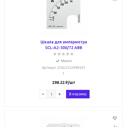
Шкала для амперметра
SCL-A2-500/72 ABB
Много
Артикул
: 2CSG232299R501
1
298.22
₽
/шт
В корзину