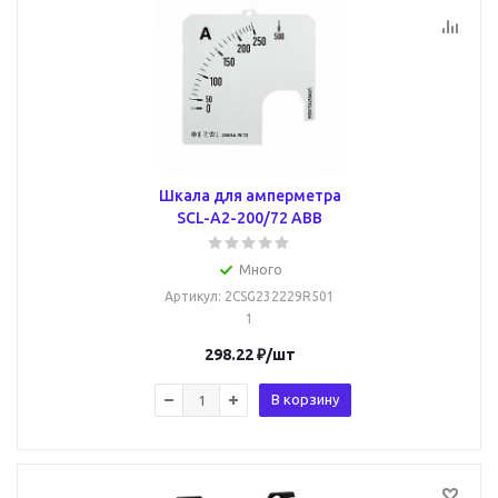
Шкала для амперметра
SCL-A2-200/72 ABB
Много
Артикул
: 2CSG232229R501
1
298.22
₽
/шт
В корзину