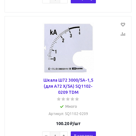
Шкала Ш72 3000/5А-1,5
(для А72 Х/5А) SQ1102-
0209 TDM
Много
Артикул
: SQ1102-0209
100.20
₽
/шт
В корзину