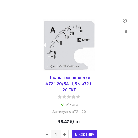
Шкала сменная для
A721 20/5А-1,5 s-a721-
20 EKF
Много
Артикул
: s-a721-20
98.47
₽
/шт
В корзину