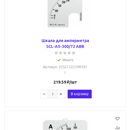
Шкала для амперметра
SCL-A5-300/72 ABB
Много
Артикул
: 2CSG122259R501
1
219.59
₽
/шт
В корзину