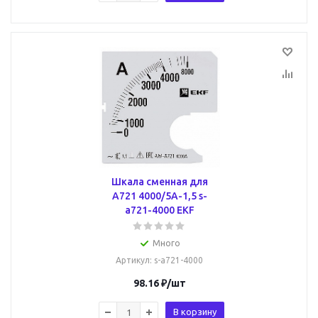
Шкала сменная для
A721 4000/5А-1,5 s-
a721-4000 EKF
Много
Артикул
: s-a721-4000
98.16
₽
/шт
В корзину