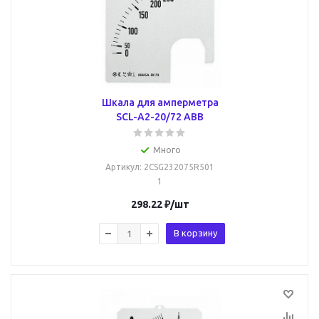
Шкала для амперметра
SCL-A2-20/72 ABB
Много
Артикул
: 2CSG232075R501
1
298.22
₽
/шт
В корзину