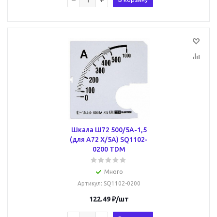
Шкала Ш72 500/5А-1,5
(для А72 Х/5А) SQ1102-
0200 TDM
Много
Артикул
: SQ1102-0200
122.49
₽
/шт