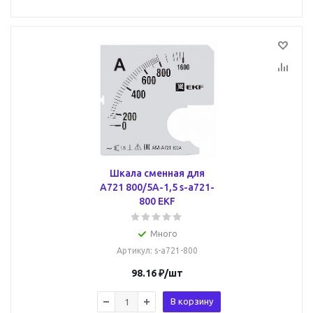
Шкала сменная для
A721 800/5А-1,5 s-a721-
800 EKF
Много
Артикул
: s-a721-800
98.16
₽
/шт
В корзину