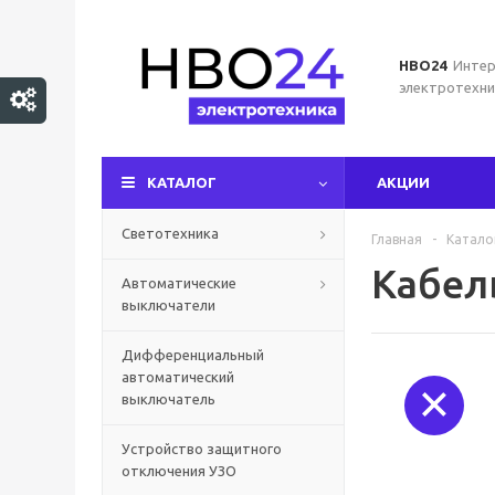
НВО24
Интер
электротехни
КАТАЛОГ
АКЦИИ
Светотехника
Главная
-
Катало
Кабе
Автоматические
выключатели
Дифференциальный
автоматический
выключатель
Устройство защитного
отключения УЗО