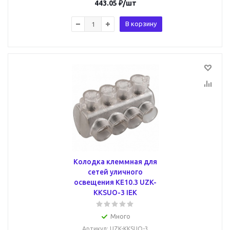
443.05
₽
/шт
В корзину
Колодка клеммная для
сетей уличного
освещения КЕ10.3 UZK-
KKSUO-3 IEK
Много
Артикул
: UZK-KKSUO-3