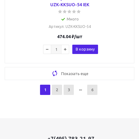
UZK-KKSUO-54 IEK
Много
Артикул
: UZK-KKSUO-54
474.04
₽
/шт
В корзину
Показать еще
1
2
3
6
+7(495) 783-21-97