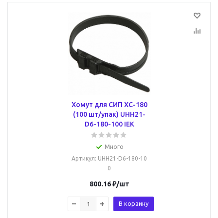
Хомут для СИП ХС-180
(100 шт/упак) UHH21-
D6-180-100 IEK
Много
Артикул
: UHH21-D6-180-10
0
800.16
₽
/шт
В корзину