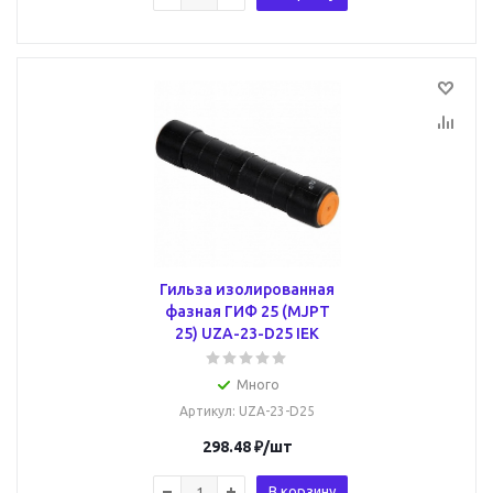
Гильза изолированная
фазная ГИФ 25 (MJPT
25) UZA-23-D25 IEK
Много
Артикул
: UZA-23-D25
298.48
₽
/шт
В корзину