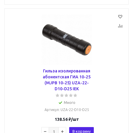
Гильза изолированная
абонентская ГИА 10-25
(MJPB 10-25) UZA-22-
D10-D25 IEK
Много
Артикул
: UZA-22-D10-D25
138.56
₽
/шт
В корзину