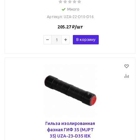
Много
Артикул
: UZA-22-D10-D16
205.27
₽
/шт
В корзину
Гильза изолированная
фазная ГИФ 35 (MJPT
35) UZA-23-D35 IEK