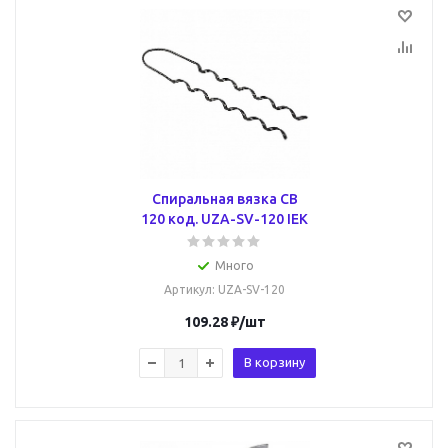
Спиральная вязка СВ
120 код. UZA-SV-120 IEK
Много
Артикул
: UZA-SV-120
109.28
₽
/шт
В корзину