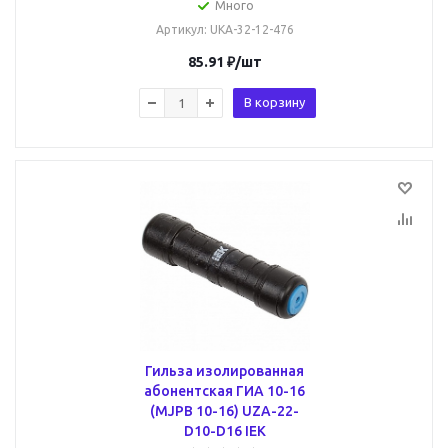
Много
Артикул
: UKA-32-12-476
85.91
₽
/шт
В корзину
Гильза изолированная
абонентская ГИА 10-16
(MJPB 10-16) UZA-22-
D10-D16 IEK