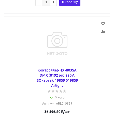
В корзину
Контроллер HX-803SA
DMX (8192 pix, 220V,
SØкарта), 19859 019859
Arlight
Много
Артикул
: ARL019859
36 496.80
₽
/шт