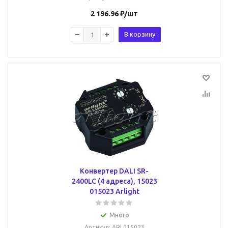
2 196.96
₽
/шт
В корзину
Конвертер DALI SR-
2400LC (4 адреса), 15023
015023 Arlight
Много
Артикул
: ARL015023