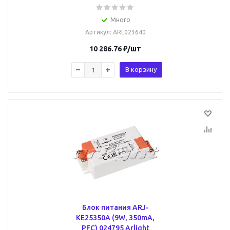
Много
Артикул
: ARL023640
10 286.76
₽
/шт
В корзину
Блок питания ARJ-
KE25350A (9W, 350mA,
PFC) 024795 Arlight