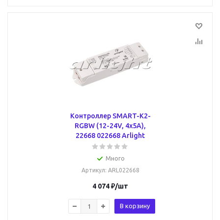
Контроллер SMART-K2-
RGBW (12-24V, 4x5A),
22668 022668 Arlight
Много
Артикул
: ARL022668
4 074
₽
/шт
В корзину