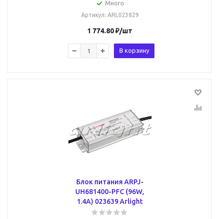
Много
Артикул
: ARL023829
1 774.80
₽
/шт
В корзину
Блок питания ARPJ-
UH681400-PFC (96W,
1.4A) 023639 Arlight