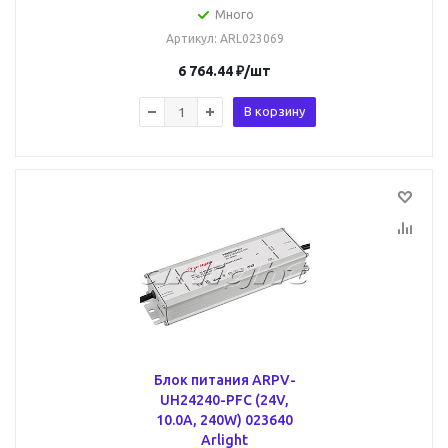
Много
Артикул
: ARL023069
6 764.44
₽
/шт
В корзину
Блок питания ARPV-
UH24240-PFC (24V,
10.0A, 240W) 023640
Arlight