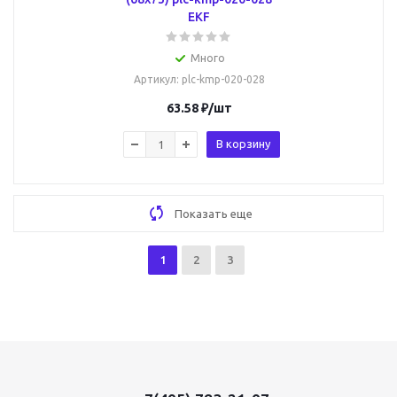
EKF
Много
Артикул
: plc-kmp-020-028
63.58
₽
/шт
В корзину
Показать еще
1
2
3