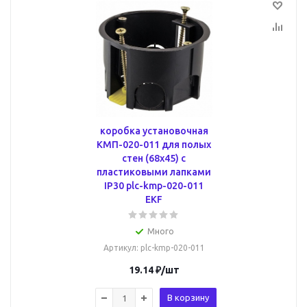
коробка установочная
КМП-020-011 для полых
стен (68х45) с
пластиковыми лапками
IP30 plc-kmp-020-011
EKF
Много
Артикул
: plc-kmp-020-011
19.14
₽
/шт
В корзину