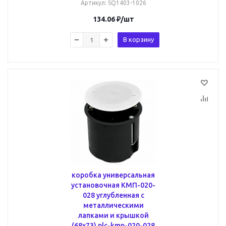
Артикул
: SQ1403-1026
134.06
₽
/шт
В корзину
коробка универсальная
установочная КМП-020-
028 углубленная с
металлическими
лапками и крышкой
(68х73) plc-kmp-020-028