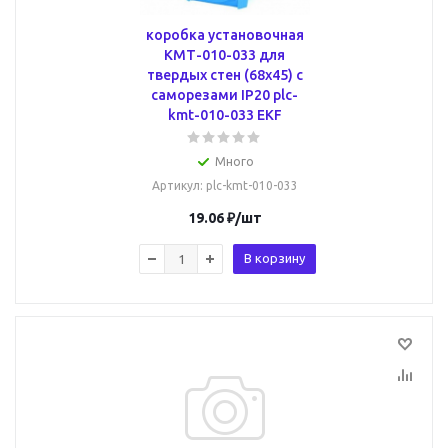
коробка установочная
КМТ-010-033 для
твердых стен (68х45) с
саморезами IP20 plc-
kmt-010-033 EKF
Много
Артикул
: plc-kmt-010-033
19.06
₽
/шт
В корзину