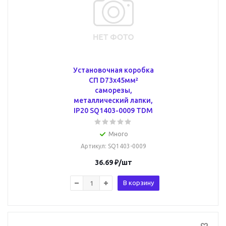
Установочная коробка
СП D73х45мм²
саморезы,
металлический лапки,
IP20 SQ1403-0009 TDM
Много
Артикул
: SQ1403-0009
36.69
₽
/шт
В корзину