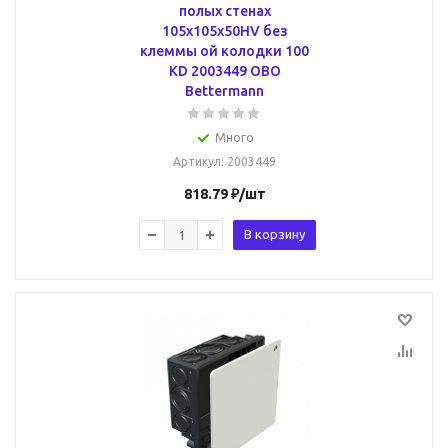
полых стенах
105x105x50HV без
клеммы ой колодки 100
KD 2003449 OBO
Bettermann
Много
Артикул
: 2003449
818.79
₽
/шт
В корзину