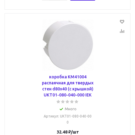
коробка КМ41004
распаячная для твердых
стен d80x40 (с крышкой)
UKT01-080-040-000 IEK
Много
Артикул
: UKT01-080-040-00
0
32.48
₽
/шт