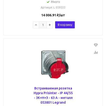
Много
Артикул
: L 059533
14 006.91
₽
/шт
В корзину
Встраиваемая розетка
Hypra Prisinter - IP 44/55
- 3К+Н+З - 63 А - металл
053801 Legrand