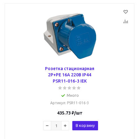
Розетка стационарная
2Р+РЕ 16А 220В IP44
PSR11-016-3 IEK
Много
Артикул
: PSR11-016-3
435.73
₽
/шт
В корзину