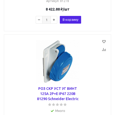
Артикул
: 81278
8 422.88
₽
/шт
В корзину
РОЗ СКР УСТ УГ ВИНТ
125А 2P+E IP67 220В
81290 Schneider Electric
Много