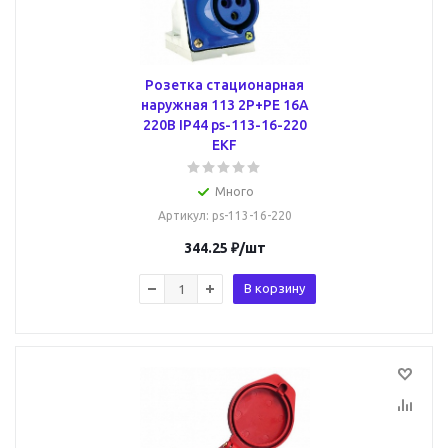
Розетка стационарная
наружная 113 2Р+РЕ 16А
220В IP44 ps-113-16-220
EKF
Много
Артикул
: ps-113-16-220
344.25
₽
/шт
В корзину