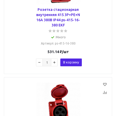
Розетка стационарная
внутренняя 415 3Р+РЕ+N
16А 380В IP44 ps-415-16-
380 EKF
Много
Артикул
: ps-415-16-380
531.14
₽
/шт
В корзину