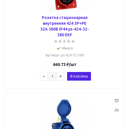
Розетка стационарная
внутренняя 424 3Р+РЕ
32А 380В IP44 ps-424-32-
380 EKF
Много
Артикул
: ps-424-32-380
660.73
₽
/шт
В корзину