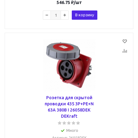
546.75
₽
/шт
В корзину
Розетка для скрытой
проводки 435 3Р+РЕ+N
63А 380В I 26058DEK
DEKraft
Много
Артикул
: 26058DEK