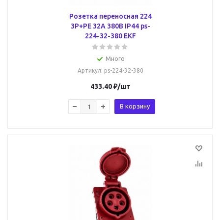
Розетка переносная 224
3Р+РЕ 32А 380В IP44 ps-
224-32-380 EKF
Много
Артикул
: ps-224-32-380
433.40
₽
/шт
В корзину