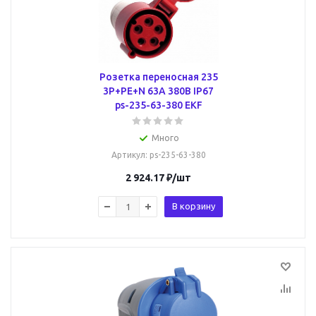
Розетка переносная 235
3Р+РЕ+N 63А 380В IP67
ps-235-63-380 EKF
Много
Артикул
: ps-235-63-380
2 924.17
₽
/шт
В корзину