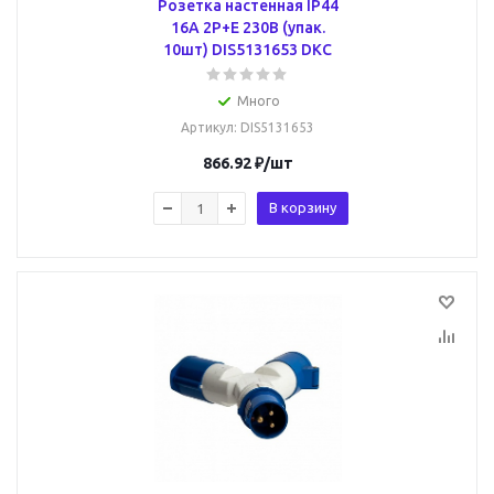
Розетка настенная IP44
16A 2P+E 230В (упак.
10шт) DIS5131653 DKC
Много
Артикул
: DIS5131653
866.92
₽
/шт
В корзину