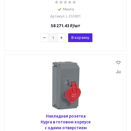
Много
Артикул
: L 053801
58 271.43
₽
/шт
В корзину
Накладная розетка
Hypra в готовом корпусе
с одним отверстием