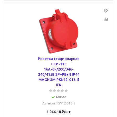
Розетка стационарная
ССИ-115
16А-6ч/200/346-
240/415В 3Р+РЕ+N IP44
MAGNUM PSN12-016-5
IEK
Много
Артикул
: PSN12-016-5
1 044.18
₽
/шт