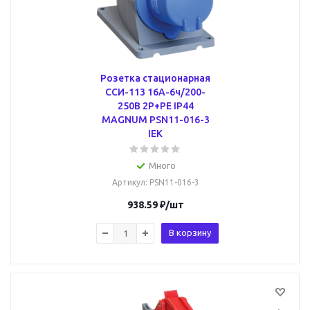
Розетка стационарная
ССИ-113 16А-6ч/200-
250В 2Р+РЕ IP44
MAGNUM PSN11-016-3
IEK
Много
Артикул
: PSN11-016-3
938.59
₽
/шт
В корзину