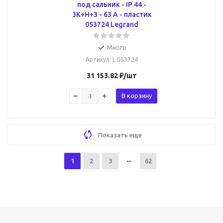
под сальник - IP 44 -
3К+Н+З - 63 А - пластик
053724 Legrand
Много
Артикул
: L 053724
31 153.82
₽
/шт
В корзину
Показать еще
1
2
3
62