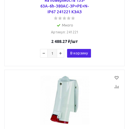
на поверхность 135-
63А-6h-380AC-3P+PE+N-
IP67 241221 КЭАЗ
Много
Артикул
: 241221
2 488.27
₽
/шт
В корзину