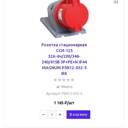
Розетка стационарная
ССИ-125
32А-6ч/200/346-
240/415В 3Р+РЕ+N IP44
MAGNUM PSN12-032-5
IEK
Много
Артикул
: PSN12-032-5
1 165
₽
/шт
В корзину