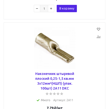
В корзину
Наконечник штыревой
плоский 0,25-1,5 кв.мм
3х12мм²(НШП) (упак.
100шт) 2A11 DKC
Много
Артикул
: 2A11
7.79
₽
/шт