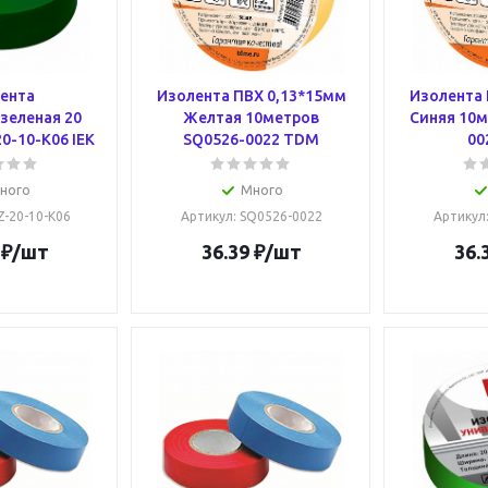
ента
Изолента ПВХ 0,13*15мм
Изолента 
зеленая 20
Желтая 10метров
Синяя 10м
0-10-K06 IEK
SQ0526-0022 TDM
00
ного
Много
IZ-20-10-K06
Артикул
: SQ0526-0022
Артикул
₽
/шт
36.39
₽
/шт
36.