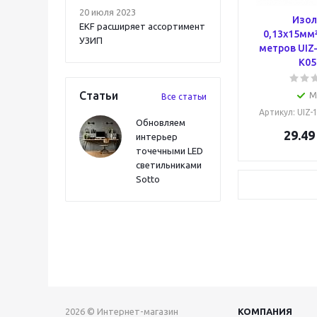
20 июля 2023
Изол
EKF расширяет ассортимент
0,13х15мм
УЗИП
метров UIZ
K05
Статьи
М
Все статьи
Артикул
: UIZ
Обновляем
29.49
интерьер
точечными LED
светильниками
Sotto
2026 © Интернет-магазин
КОМПАНИЯ