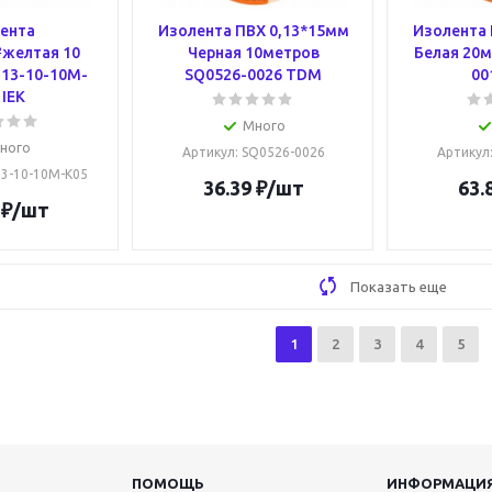
ента
Изолента ПВХ 0,13*15мм
Изолента 
²желтая 10
Черная 10метров
Белая 20м
-13-10-10M-
SQ0526-0026 TDM
00
 IEK
Много
ного
Артикул
: SQ0526-0026
Артикул
-13-10-10M-K05
36.39
₽
/шт
63.
₽
/шт
Показать еще
1
2
3
4
5
ПОМОЩЬ
ИНФОРМАЦИ