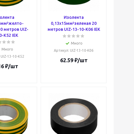
олента
Изолента
5мм²желто-
0,13х15мм²зеленая 20
0 метров UIZ-
метров UIZ-13-10-K06 IEK
0-K52 IEK
Много
Много
Артикул
: UIZ-13-10-K06
: UIZ-13-10-K52
62.59
₽
/шт
16
₽
/шт