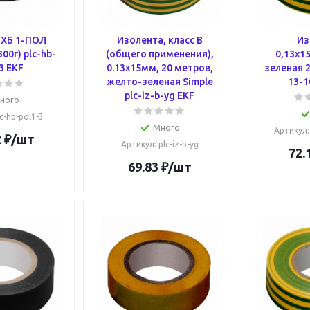
 ХБ 1-ПОЛ
Изолента, класс В
Из
00г) plc-hb-
(общего применения),
0,13х1
3 EKF
0.13х15мм, 20 метров,
зеленая 2
желто-зеленая Simple
13-1
plc-iz-b-yg EKF
ного
lc-hb-pol1-3
Много
Артикул
2
₽
/шт
Артикул
: plc-iz-b-yg
72.
69.83
₽
/шт