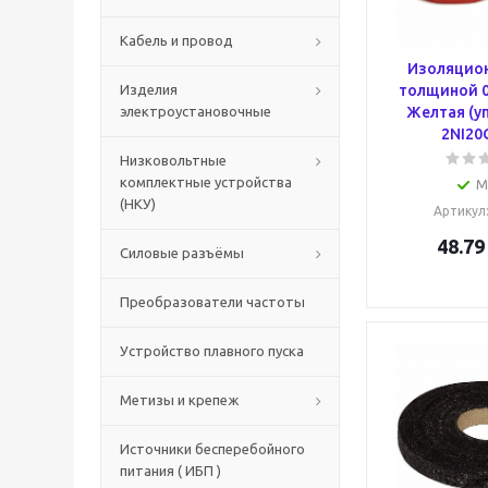
Кабель и провод
Изоляцион
Изделия
толщиной 0
электроустановочные
Желтая (уп
2NI20
Низковольтные
комплектные устройства
М
(НКУ)
Артикул
48.79
Силовые разъёмы
Преобразователи частоты
Устройство плавного пуска
Метизы и крепеж
Источники бесперебойного
питания ( ИБП )