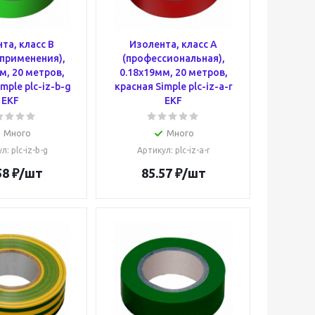
та, класс В
Изолента, класс А
применения),
(профессиональная),
м, 20 метров,
0.18х19мм, 20 метров,
mple plc-iz-b-g
красная Simple plc-iz-a-r
EKF
EKF
Много
Много
ул
: plc-iz-b-g
Артикул
: plc-iz-a-r
58
₽
/шт
85.57
₽
/шт