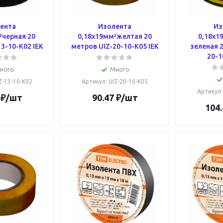
ента
Изолента
Из
²черная 20
0,18х19мм²желтая 20
0,18х1
3-10-K02 IEK
метров UIZ-20-10-K05 IEK
зеленая 2
20-1
ного
Много
IZ-13-10-K02
Артикул
: UIZ-20-10-K05
Артикул
₽
/шт
90.47
₽
/шт
104.