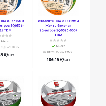
ПВХ 0,13*15мм
Изолента ПВХ 0,15х19мм
етров SQ0526-
Желто-Зеленая
25 TDM
20метров SQ0526-0007
TDM
Много
Много
: SQ0526-0025
Артикул
: SQ0526-0007
39
₽
/шт
106.15
₽
/шт