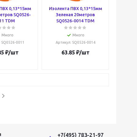
ПВХ 0,13*15мм
Изолента ПВХ 0,13*15мм
етров SQ0526-
Зеленая 20метров
11 TDM
SQ0526-0014 TDM
Много
Много
: SQ0526-0011
Артикул
: SQ0526-0014
85
₽
/шт
63.85
₽
/шт
+7(495) 783-21-97
Я