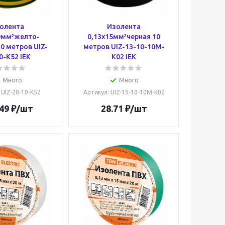
олента
Изолента
9мм²желто-
0,13х15мм²черная 10
0 метров UIZ-
метров UIZ-13-10-10M-
0-K52 IEK
K02 IEK
Много
Много
: UIZ-20-10-K52
Артикул
: UIZ-13-10-10M-K02
49
₽
/шт
28.71
₽
/шт