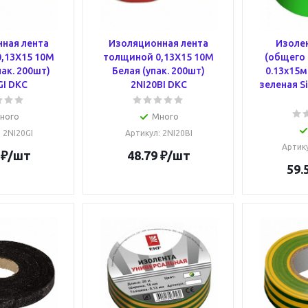
ная лента
Изоляционная лента
Изолен
,13X15 10M
толщиной 0,13X15 10M
(общего 
ак. 200шт)
Белая (упак. 200шт)
0.13х15м
GI DKC
2NI20BI DKC
зеленая Si
ного
Много
: 2NI20GI
Артикул
: 2NI20BI
Артик
₽
/шт
48.79
₽
/шт
59.