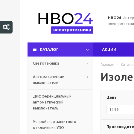
НВО24
Интер
электротехни
КАТАЛОГ
АКЦИИ
Светотехника
Главная
-
Катало
Изоле
Автоматические
выключатели
Дифференциальный
Цена
автоматический
выключатель
Устройство защитного
Производите
отключения УЗО