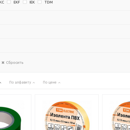
KC
EKF
IEK
TDM
Сбросить
По алфавиту
По цене