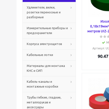
Удлинители, вилки,
розетки переносные и
разборные
Изол
0,18х19мм²
Измерительные приборы и
метров UIZ-2
предохранители
М
Корпуса электрощитов
Артикул
: U
Кабельные лотки
90.47
Материалы для монтажа
КНС и СИП
Кабель-каналы и
монтажные коробки
Трубы гибкие, гладкие,
металлорукав и
аксессуары