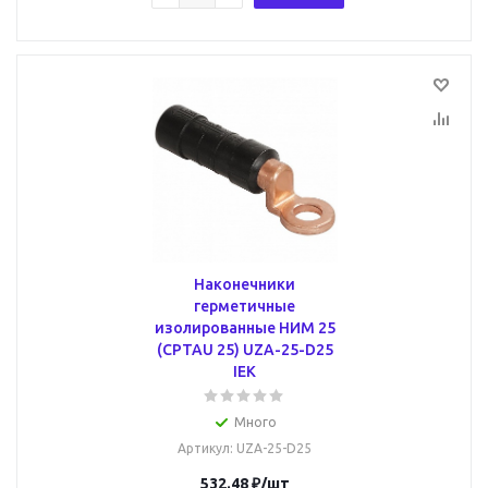
Наконечники
герметичные
изолированные НИМ 25
(CPTAU 25) UZA-25-D25
IEK
Много
Артикул
: UZA-25-D25
532.48
₽
/шт