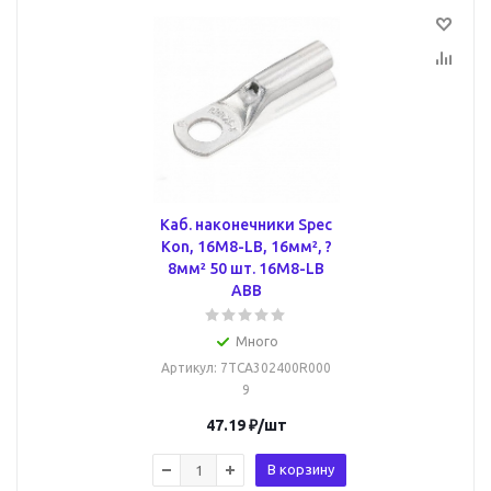
Каб. наконечники Spec
Kon, 16M8-LB, 16мм², ?
8мм² 50 шт. 16M8-LB
ABB
Много
Артикул
: 7TCA302400R000
9
47.19
₽
/шт
В корзину