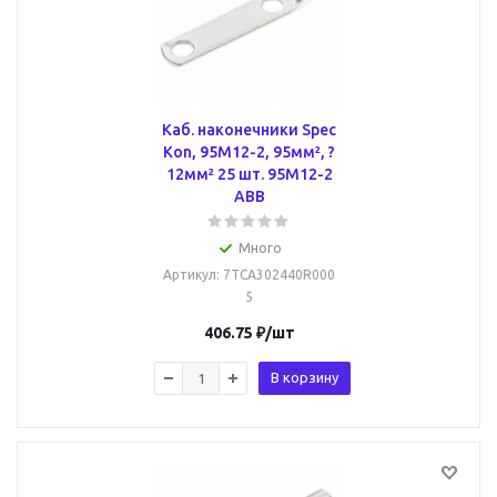
Каб. наконечники Spec
Kon, 95M12-2, 95мм², ?
12мм² 25 шт. 95M12-2
ABB
Много
Артикул
: 7TCA302440R000
5
406.75
₽
/шт
В корзину