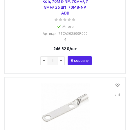
Kon, 70M8-NP, 70мм², ?
8мм² 25 шт. 70M8-NP
ABB
Много
Артикул
: 7TCA302500R000
4
246.32
₽
/шт
В корзину