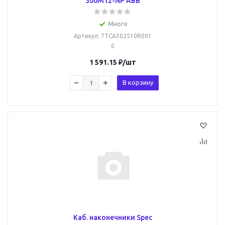
300M12-NP ABB
Много
Артикул
: 7TCA302510R001
0
1 591.15
₽
/шт
В корзину
Каб. наконечники Spec