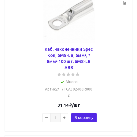
Каб. наконечники Spec
Kon, 6M8-LB, 6мм², ?
8мм² 100 шт. 6M8-LB
ABB
Много
Артикул
: 7TCA302400R000
2
31.14
₽
/шт
В корзину