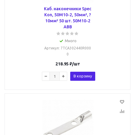
Каб. наконечники Spec
Kon, 50M10-2, 50мм², ?
10мм² 50 шт. 50M10-2
ABB
Много
Артикул
: 7TCA302440R000
0
218.95
₽
/шт
В корзину