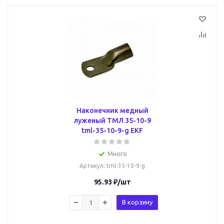
Наконечник медный
луженый ТМЛ 35-10-9
tml-35-10-9-g EKF
Много
Артикул
: tml-35-10-9-g
95.93
₽
/шт
В корзину