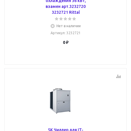
охлаждения 36 кВт,
взамен арт.3232720
3232721 Rittal
Нет в наличии
Артикул
: 3232721
0 ₽
SK Чиллер для IT-