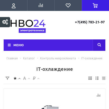
+7(495) 783-21-97
МЕНЮ
Главная
-
Каталог
-
Контроль микроклимата
-
IT-охлаждение
IT-охлаждение