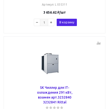
Артикул
: L 035311
3 656.62
₽
/шт
В корзину
SK Чиллер для IT-
охлаждения 291 кВт,
взамен арт.3232840
3232841 Rittal