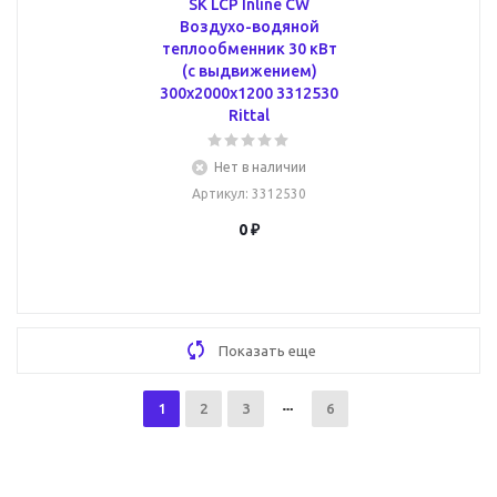
SK LCP Inline CW
Воздухо-водяной
теплообменник 30 кВт
(с выдвижением)
300x2000x1200 3312530
Rittal
Нет в наличии
Артикул
: 3312530
0 ₽
Показать еще
1
2
3
6