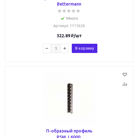
Bettermann
Много
Артикул
: 1115626
322.89
₽
/шт
В корзину
П-образный профиль
PSM, L6000,