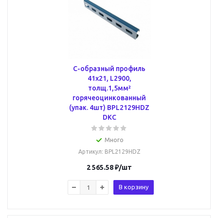
С-образный профиль
41х21, L2900,
толщ.1,5мм²
горячеоцинкованный
(упак. 4шт) BPL2129HDZ
DKC
Много
Артикул
: BPL2129HDZ
2 565.58
₽
/шт
В корзину