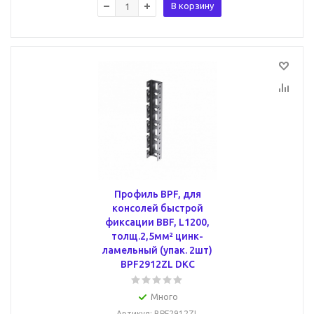
В корзину
Профиль BPF, для
консолей быстрой
фиксации BBF, L1200,
толщ.2,5мм² цинк-
ламельный (упак. 2шт)
BPF2912ZL DKC
Много
Артикул
: BPF2912ZL