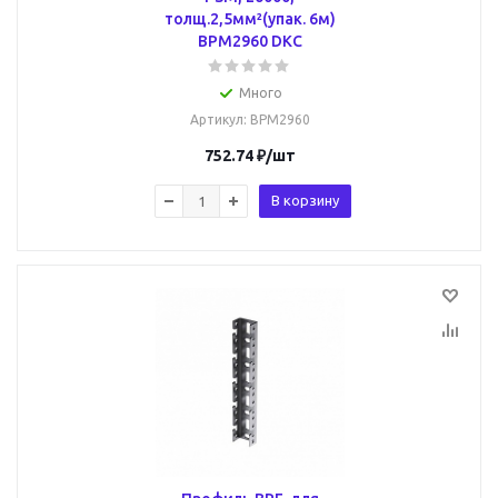
толщ.2,5мм²(упак. 6м)
BPM2960 DKC
Много
Артикул
: BPM2960
752.74
₽
/шт
В корзину