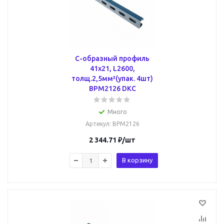
С-образный профиль
41х21, L2600,
толщ.2,5мм²(упак. 4шт)
BPM2126 DKC
Много
Артикул
: BPM2126
2 344.71
₽
/шт
В корзину