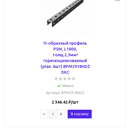
П-образный профиль
PSM, L1800,
толщ.2,5мм²
горячеоцинкованный
(упак. 6шт) BPM2918HDZ
DKC
Много
Артикул
: BPM2918HDZ
2 346.42
₽
/шт
В корзину