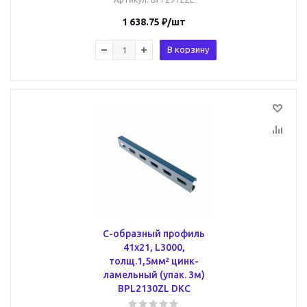
1 638.75
₽
/шт
В корзину
С-образный профиль
41х21, L3000,
толщ.1,5мм² цинк-
ламельный (упак. 3м)
BPL2130ZL DKC