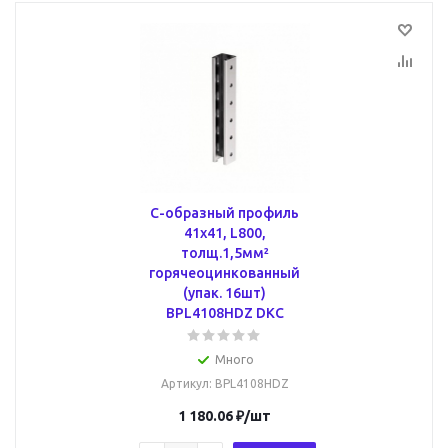
С-образный профиль
41х41, L800,
толщ.1,5мм²
горячеоцинкованный
(упак. 16шт)
BPL4108HDZ DKC
Много
Артикул
: BPL4108HDZ
1 180.06
₽
/шт