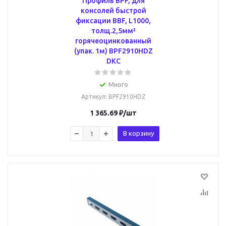
Профиль BPF, для
консолей быстрой
фиксации BBF, L1000,
толщ.2,5мм²
горячеоцинкованный
(упак. 1м) BPF2910HDZ
DKC
Много
Артикул
: BPF2910HDZ
1 365.69
₽
/шт
В корзину