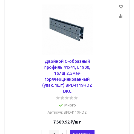
Двойной С-образный
профиль 41х41, L1900,
толщ.2,5мм²
горячеоцинкованный
(упак. 1шт) BPD4119HDZ
DKC
Много
Артикул
: BPD4119HDZ
7 589.92
₽
/шт