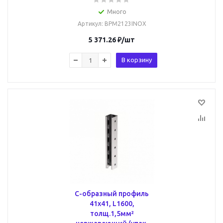
Много
Артикул
: BPM2123INOX
5 371.26
₽
/шт
В корзину
С-образный профиль
41х41, L1600,
толщ.1,5мм²