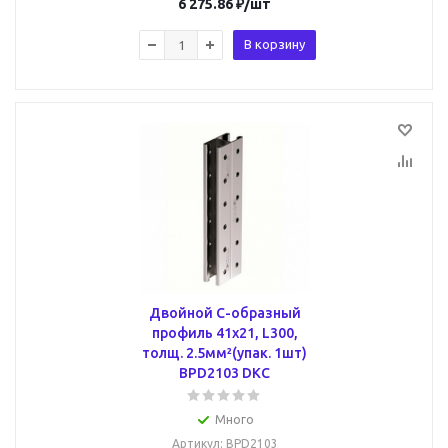
6 275.86
₽
/шт
В корзину
Двойной С-образный
профиль 41х21, L300,
толщ. 2.5мм²(упак. 1шт)
BPD2103 DKC
Много
Артикул
: BPD2103