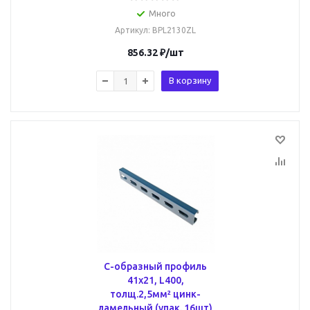
Много
Артикул
: BPL2130ZL
856.32
₽
/шт
В корзину
С-образный профиль
41х21, L400,
толщ.2,5мм² цинк-
ламельный (упак. 16шт)