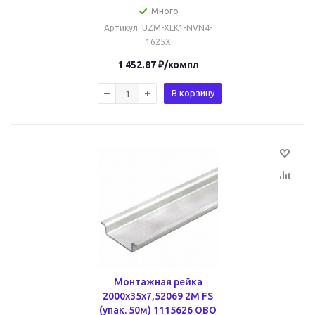
Много
Артикул
: UZM-XLK1-NVN4-
1625X
1 452.87
₽
/компл
В корзину
Монтажная рейка
2000x35x7,52069 2M FS
(упак. 50м) 1115626 OBO