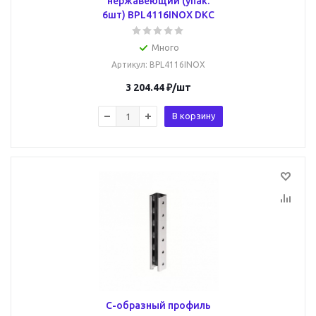
нержавеющий (упак.
6шт) BPL4116INOX DKC
Много
Артикул
: BPL4116INOX
3 204.44
₽
/шт
В корзину
С-образный профиль