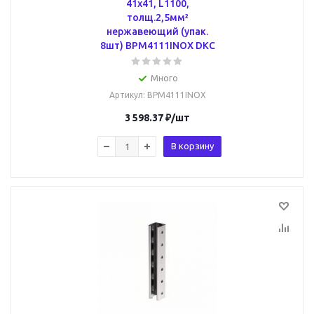
41х41, L1100,
толщ.2,5мм²
нержавеющий (упак.
8шт) BPM4111INOX DKC
Много
Артикул
: BPM4111INOX
3 598.37
₽
/шт
В корзину