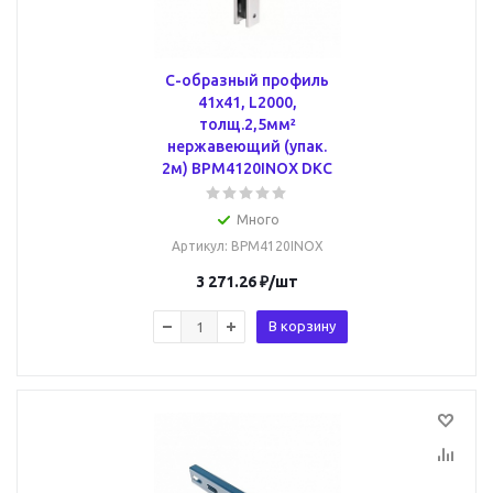
С-образный профиль
41х41, L2000,
толщ.2,5мм²
нержавеющий (упак.
2м) BPM4120INOX DKC
Много
Артикул
: BPM4120INOX
3 271.26
₽
/шт
В корзину