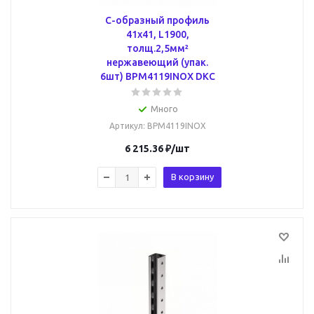
С-образный профиль
41х41, L1900,
толщ.2,5мм²
нержавеющий (упак.
6шт) BPM4119INOX DKC
Много
Артикул
: BPM4119INOX
6 215.36
₽
/шт
В корзину