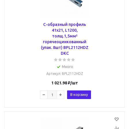
С-образный профиль
41х21, L1200,
толщ.1,5мм²
горячеоцинкованный
(упак. 8шт) BPL2112HDZ
DKC
Много
Артикул
: BPL2112HDZ
1 021.98
₽
/шт
В корзину