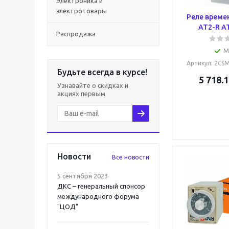
Электроника и
электротовары
Реле време
AT2-R A
Распродажа
М
Артикул
: 2CS
Будьте всегда в курсе!
5 718.1
Узнавайте о скидках и
акциях первым
Новости
Все новости
5 сентября 2023
ДКС – генеральный спонсор
международного форума
"ЦОД"