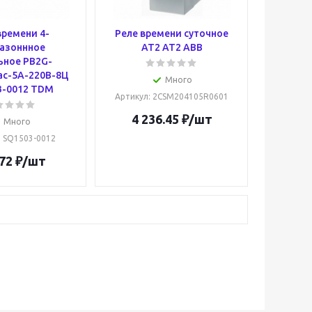
времени 4-
Реле времени суточное
азоннное
AT2 AT2 ABB
ьное РВ2G-
ас-5A-220В-8Ц
Много
3-0012 TDM
Артикул
: 2CSM204105R0601
4 236.45
₽
/шт
Много
: SQ1503-0012
72
₽
/шт