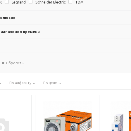
EK
Legrand
Schneider Electric
TDM
полюсов
диапазонов времени
Сбросить
По алфавиту
По цене