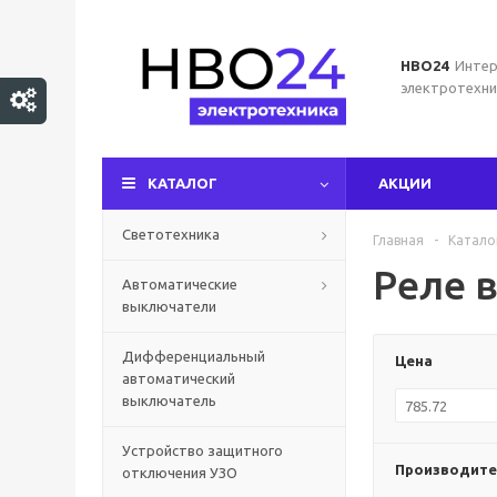
НВО24
Интер
электротехни
КАТАЛОГ
АКЦИИ
Светотехника
Главная
-
Катало
Реле 
Автоматические
выключатели
Дифференциальный
Цена
автоматический
выключатель
Устройство защитного
Производите
отключения УЗО