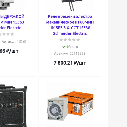
 ВЫДЕРЖКОЙ
Реле времени электро
И MIN 15363
механическое IH 60МИН
der Electric
1К БЕЗ З.Х. CCT15338
Schneider Electric
Артикул
: 15363
Много
66
₽
/шт
Артикул
: CCT15338
7 800.21
₽
/шт