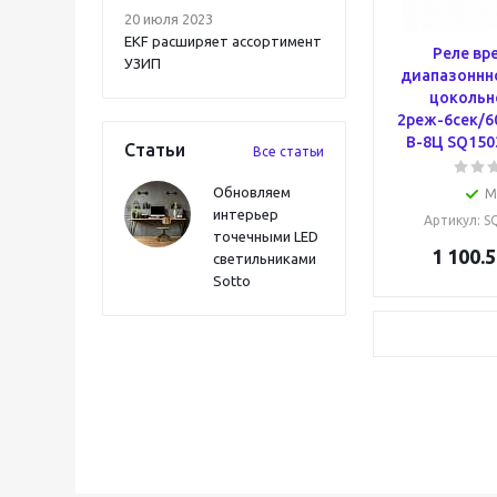
20 июля 2023
EKF расширяет ассортимент
Реле вр
УЗИП
диапазоннн
цокольн
2реж-6сек/6
В-8Ц SQ150
Статьи
Все статьи
Обновляем
М
интерьер
Артикул
: 
точечными LED
1 100.5
светильниками
Sotto