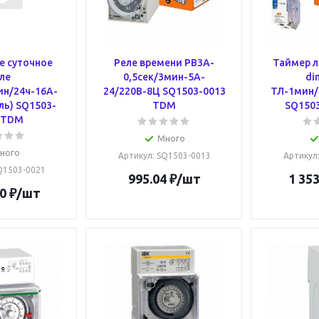
е суточное
Реле времени РВ3A-
Таймер л
ле
0,5сек/3мин-5A-
di
н/24ч-16А-
24/220В-8Ц SQ1503-0013
ТЛ-1мин/
ль) SQ1503-
TDM
SQ150
 TDM
Много
ного
Артикул
: SQ1503-0013
Артикул
SQ1503-0021
995.04
₽
/шт
1 353
0
₽
/шт