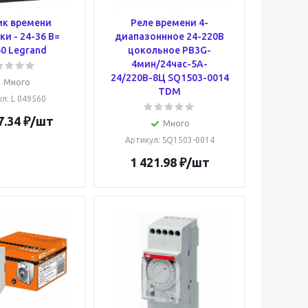
ик времени
Реле времени 4-
и - 24-36 В=
диапазоннное 24-220В
0 Legrand
цокольное РВ3G-
4мин/24час-5A-
24/220В-8Ц SQ1503-0014
Много
TDM
ул
: L 049560
7.34
₽
/шт
Много
Артикул
: SQ1503-0014
1 421.98
₽
/шт