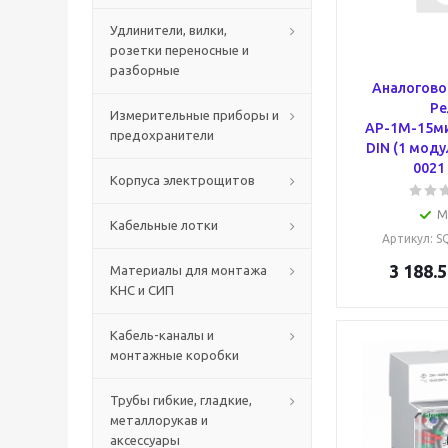
Удлинители, вилки,
розетки переносные и
разборные
Аналогово
Ре
Измерительные приборы и
АР-1М-15ми
предохранители
DIN (1 моду
0021
Корпуса электрощитов
М
Кабельные лотки
Артикул
: 
3 188.5
Материалы для монтажа
КНС и СИП
Кабель-каналы и
монтажные коробки
Трубы гибкие, гладкие,
металлорукав и
аксессуары