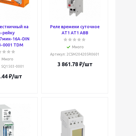
естничный на
Реле времени суточное
n-рейку
AT1 AT1 ABB
7мин-16А-DIN
3-0001 TDM
Много
Артикул
: 2CSM204205R0601
Много
3 861.78
₽
/шт
: SQ1503-0001
.44
₽
/шт