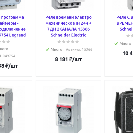
 программа
Реле времени электро
Реле С
аймеры -
механическое IH 24Ч +
ВРЕМЕН
подключение
7ДН 2КАНАЛА 15366
Schnei
9754 Legrand
Schneider Electric
Много
ного
Много
Артикул
: 15366
10 4
 L 049754
8 181
₽
/шт
38
₽
/шт