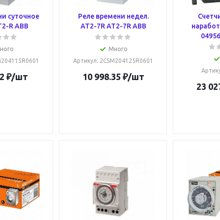
ни суточное
Реле времени недел.
Счетч
T2-R ABB
AT2-7R AT2-7R ABB
наработк
04956
ного
Много
M204115R0601
Артикул
: 2CSM204125R0601
Артик
2
₽
/шт
10 998.35
₽
/шт
23 02