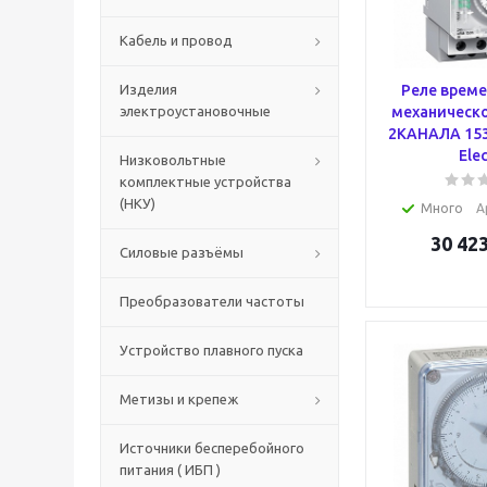
Кабель и провод
Изделия
Реле време
электроустановочные
механическо
2КАНАЛА 153
Elec
Низковольтные
комплектные устройства
(НКУ)
Много
А
30 42
Силовые разъёмы
Преобразователи частоты
Устройство плавного пуска
Метизы и крепеж
Источники бесперебойного
питания ( ИБП )