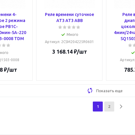
емени 4-
Реле времени суточное
Реле 
ое 2 режима
AT3 AT3 ABB
диап
ое РВ1C-
цокол
0мин-5А-220
4мин/24ч
Много
3-0008 TDM
SQ150
Артикул
: 2CSM204225R0601
3 168.14
₽
/шт
ного
SQ1503-0008
Артикул
8
₽
/шт
785.
Показать еще
1
2