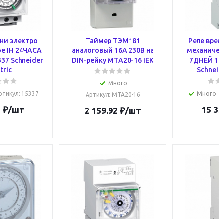
ни электро
Таймер ТЭМ181
Реле вре
е IH 24ЧАСА
аналоговый 16А 230В на
механиче
37 Schneider
DIN-рейку MTA20-16 IEK
7ДНЕЙ 1
tric
Schnei
Много
ртикул
: 15337
Много
Артикул
: MTA20-16
3
₽
/шт
15 3
2 159.92
₽
/шт