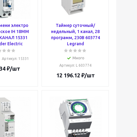
мени электро
Таймер cуточный/
ское IH 18MM
недельный, 1 канал, 28
КАНАЛ 15331
программ, 230В 603774
der Electric
Legrand
Много
Артикул
: 15331
Артикул
: L 603774
34
₽
/шт
12 196.12
₽
/шт