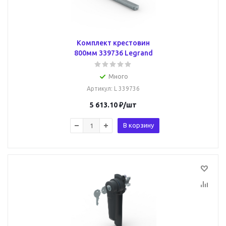
Комплект крестовин
800мм 339736 Legrand
Много
Артикул
: L 339736
5 613.10
₽
/шт
В корзину