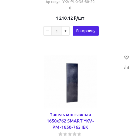
Артикул
: YKV-PL-0-36-80-20
0
1 210.12
₽
/шт
В корзину
Панель монтажная
1650х762 SMART YKV-
PM-1650-762 IEK