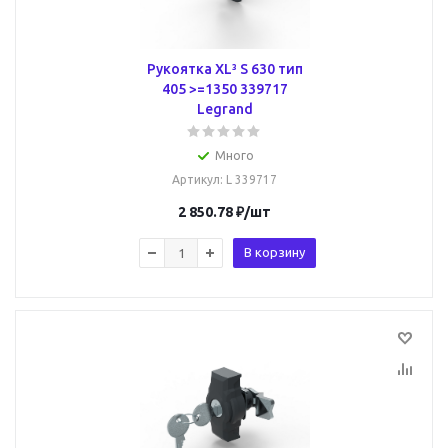
Рукоятка XL³ S 630 тип
405 >=1350 339717
Legrand
Много
Артикул
: L 339717
2 850.78
₽
/шт
В корзину