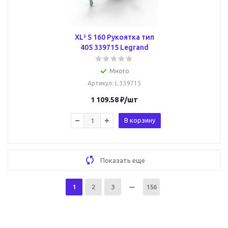
XL³ S 160 Рукоятка тип
405 339715 Legrand
Много
Артикул
: L 339715
1 109.58
₽
/шт
В корзину
Показать еще
1
2
3
156