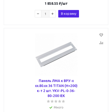
1 858.55
₽
/шт
В корзину
Панель ЛМА к ВРУ-х
хх.80.хх 36 TITAN (H=200)
к-т 2 шт. YKV-PL-0-36-
80-200 IEK
Много