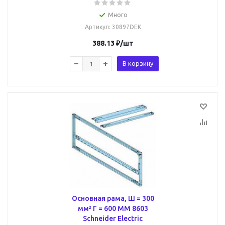
Много
Артикул
: 30897DEK
388.13
₽
/шт
В корзину
Основная рама, Ш = 300
мм² Г = 600 ММ 8603
Schneider Electric