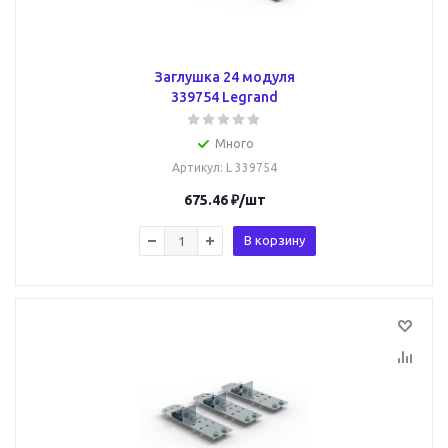
Заглушка 24 модуля
339754 Legrand
Много
Артикул
: L 339754
675.46
₽
/шт
В корзину