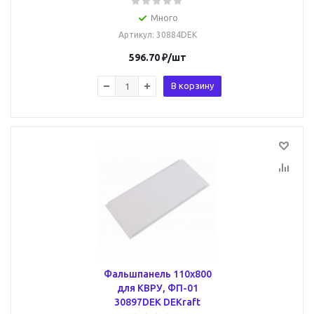
Много
Артикул
: 30884DEK
596.70
₽
/шт
В корзину
Фальшпанель 110х800
для КВРУ, ФП-01
30897DEK DEKraft