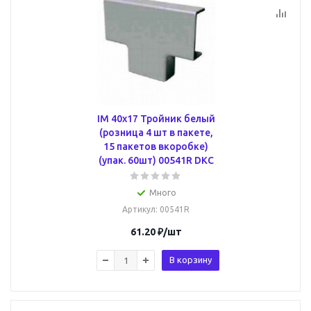
IM 40x17 Тройник белый
(розница 4 шт в пакете,
15 пакетов вкоробке)
(упак. 60шт) 00541R DKC
Много
Артикул
: 00541R
61.20
₽
/шт
В корзину