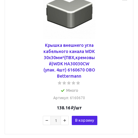
Крышка внешнего угла
кабельного канала WDK
30x30мм²(ПВХ,кремовы
й)WDK HA30030CW
(упак. 4шт) 6160670 OBO
Bettermann
Много
Артикул
: 6160670
138.16
₽
/шт
В корзину