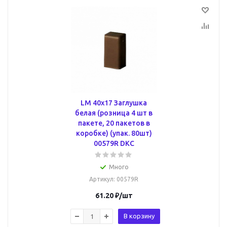
LM 40x17 Заглушка
белая (розница 4 шт в
пакете, 20 пакетов в
коробке) (упак. 80шт)
00579R DKC
Много
Артикул
: 00579R
61.20
₽
/шт
В корзину