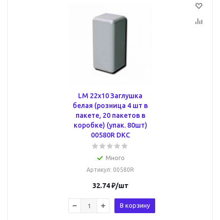
LM 22x10 Заглушка
белая (розница 4 шт в
пакете, 20 пакетов в
коробке) (упак. 80шт)
00580R DKC
Много
Артикул
: 00580R
32.74
₽
/шт
В корзину