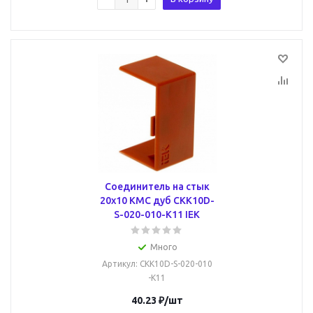
Соединитель на стык
20х10 КМС дуб CKK10D-
S-020-010-K11 IEK
Много
Артикул
: CKK10D-S-020-010
-K11
40.23
₽
/шт