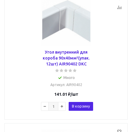
Угол внутренний для
короба 90х40мм²(упак.
12шт) AIR90402 DKC
Много
Артикул
: AIR90402
141.01
₽
/шт
В корзину