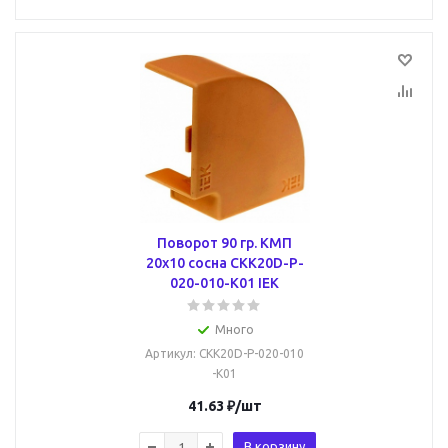
Поворот 90 гр. КМП
20х10 сосна CKK20D-P-
020-010-K01 IEK
Много
Артикул
: CKK20D-P-020-010
-K01
41.63
₽
/шт
В корзину