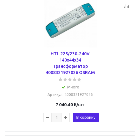
HTL 225/230-240V
140х44х34
Трансформатор
4008321927026 OSRAM
Много
Артикул
: 4008321927026
7 040.40
₽
/шт
В корзину