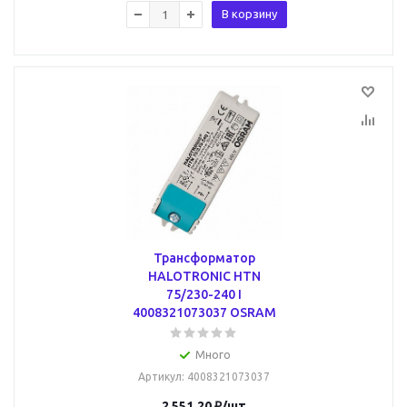
В корзину
Трансформатор
HALOTRONIC HTN
75/230-240 I
4008321073037 OSRAM
Много
Артикул
: 4008321073037
2 551.20
₽
/шт