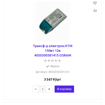
Трансф-р электрон.HTM
150вт 12в
4050300581415 OSRAM
Много
Артикул
: 4050300581415
3 567
₽
/шт
В корзину