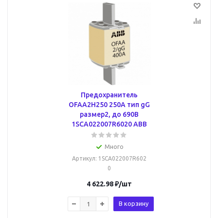
Предохранитель
OFAA2H250 250A тип gG
размер2, до 690В
1SCA022007R6020 ABB
Много
Артикул
: 1SCA022007R602
0
4 622.98
₽
/шт
В корзину