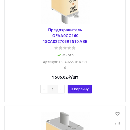
Предохранитель
OFAA0GG160
1SCA022703R2510 ABB
Много
Артикул
: 1SCA022703R251
0
1 506.02
₽
/шт
В корзину