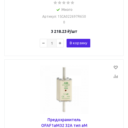
Много
Артикул
: 1SCA022697R650
0
3 218.23
₽
/шт
В корзину
Предохранитель
OFAF1aM32 32A тип аМ