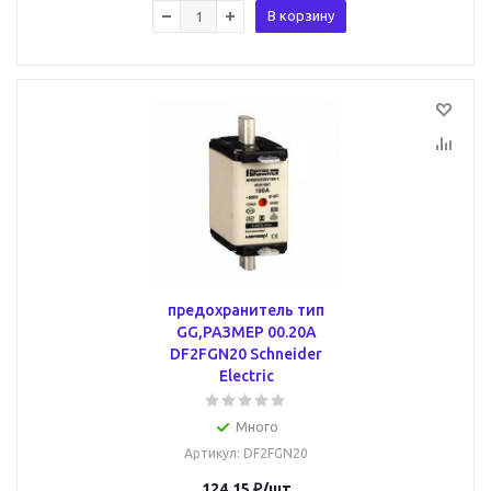
В корзину
предохранитель тип
GG,РАЗМЕР 00.20А
DF2FGN20 Schneider
Electric
Много
Артикул
: DF2FGN20
124.15
₽
/шт