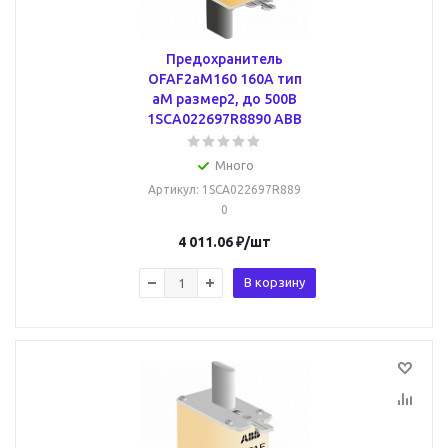
Предохранитель
OFAF2aM160 160A тип
аМ размер2, до 500В
1SCA022697R8890 ABB
Много
Артикул
: 1SCA022697R889
0
4 011.06
₽
/шт
В корзину