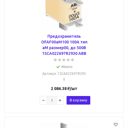
Предохранитель
OFAF00aM100 100A тип
аМ размер00, до 500В
1SCA022697R2930 ABB
Много
Артикул
: 1SCA022697R293
0
2 086.38
₽
/шт
В корзину