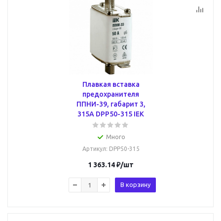
Плавкая вставка
предохранителя
ППНИ-39, габарит 3,
315А DPP50-315 IEK
Много
Артикул
: DPP50-315
1 363.14
₽
/шт
В корзину