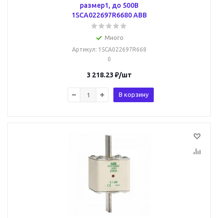
размер1, до 500В
1SCA022697R6680 ABB
Много
Артикул
: 1SCA022697R668
0
3 218.23
₽
/шт
В корзину