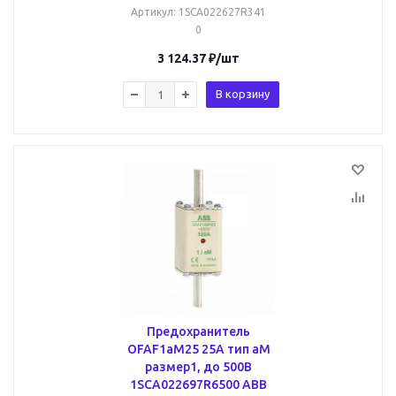
Артикул
: 1SCA022627R341
0
3 124.37
₽
/шт
В корзину
Предохранитель
OFAF1aM25 25A тип аМ
размер1, до 500В
1SCA022697R6500 ABB