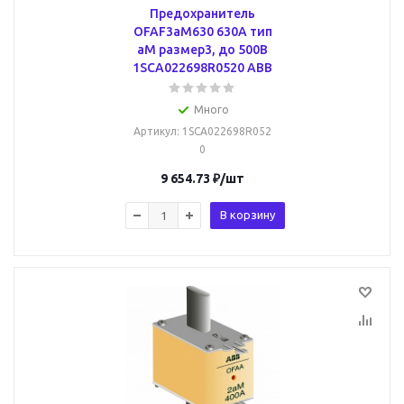
Предохранитель
OFAF3aM630 630A тип
аМ размер3, до 500В
1SCA022698R0520 ABB
Много
Артикул
: 1SCA022698R052
0
9 654.73
₽
/шт
В корзину