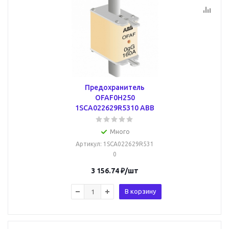
Предохранитель
OFAF0H250
1SCA022629R5310 ABB
Много
Артикул
: 1SCA022629R531
0
3 156.74
₽
/шт
В корзину