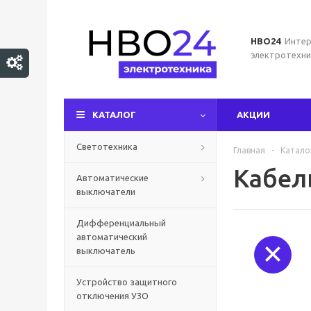
НВО24
Интер
электротехни
КАТАЛОГ
АКЦИИ
Светотехника
Главная
-
Катало
Кабел
Автоматические
выключатели
Дифференциальный
автоматический
выключатель
Устройство защитного
отключения УЗО