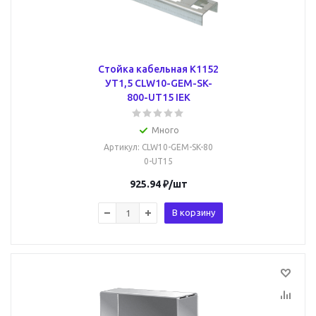
Стойка кабельная К1152
УТ1,5 CLW10-GEM-SK-
800-UT15 IEK
Много
Артикул
: CLW10-GEM-SK-80
0-UT15
925.94
₽
/шт
В корзину