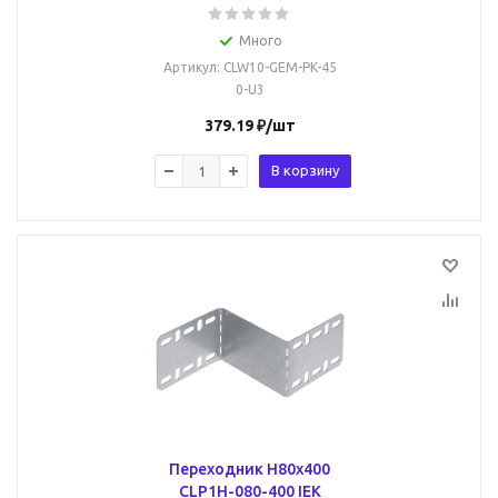
Много
Артикул
: CLW10-GEM-PK-45
0-U3
379.19
₽
/шт
В корзину
Переходник Н80х400
CLP1H-080-400 IEK