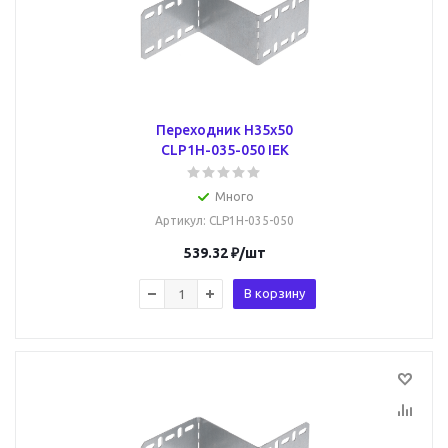
Переходник Н35х50
CLP1H-035-050 IEK
Много
Артикул
: CLP1H-035-050
539.32
₽
/шт
В корзину