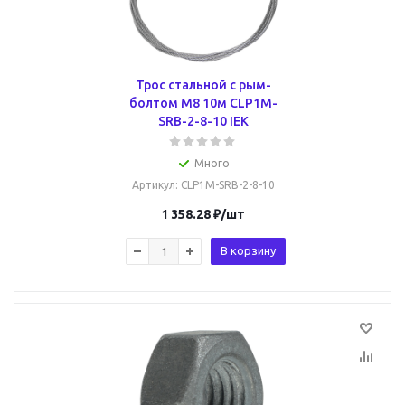
Трос стальной с рым-
болтом М8 10м CLP1M-
SRB-2-8-10 IEK
Много
Артикул
: CLP1M-SRB-2-8-10
1 358.28
₽
/шт
В корзину