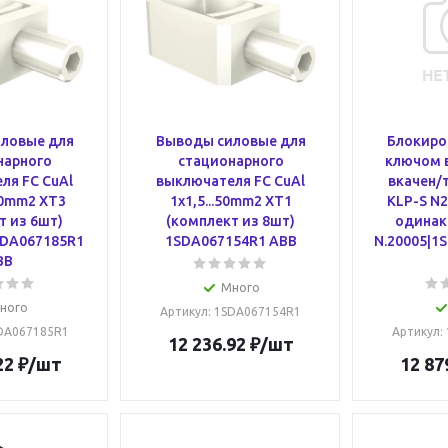
ловые для
Выводы силовые для
Блокиро
нарного
стационарного
ключом 
ля FC CuAl
выключателя FC CuAl
вкачен/
40mm2 XT3
1x1,5...50mm2 XT1
KLP-S N2
т из 6шт)
(комплект из 8шт)
одинак
SDA067185R1
1SDA067154R1 ABB
N.20005|1
BB
Много
ного
Артикул
: 1SDA067154R1
SDA067185R1
Артикул
:
12 236.92
₽
/шт
22
₽
/шт
12 87