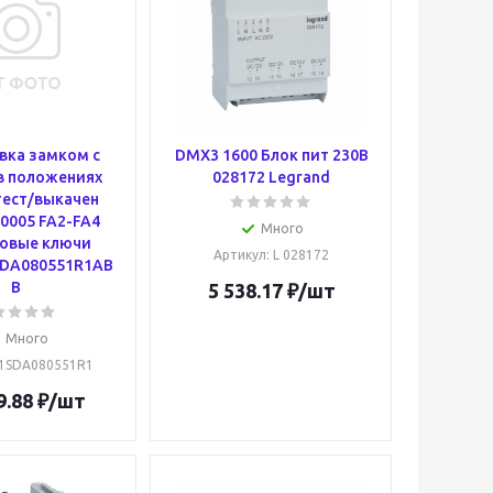
вка замком с
DMX3 1600 Блок пит 230В
в положениях
028172 Legrand
тест/выкачен
0005 FA2-FA4
Много
овые ключи
Артикул
: L 028172
SDA080551R1AB
B
5 538.17
₽
/шт
Много
 1SDA080551R1
9.88
₽
/шт