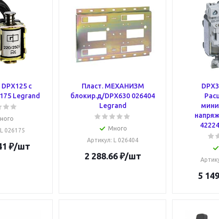
 DPX125 с
Пласт. МЕХАНИЗМ
DPX3
175 Legrand
блокир.д/DPX630 026404
Рас
Legrand
мини
напряж
ного
42224
Много
 L 026175
Артикул
: L 026404
41
₽
/шт
2 288.66
₽
/шт
Артик
5 149