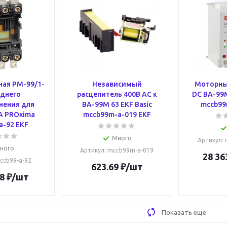
ная PM-99/1-
Независимый
Моторны
аднего
расцепитель 400В АС к
DC ВА-99M
нения для
ВА-99М 63 EKF Basic
mccb99
А PROxima
mccb99m-a-019 EKF
a-92 EKF
Много
Артикул
:
ного
Артикул
: mccb99m-a-019
28 36
mccb99-a-92
623.69
₽
/шт
8
₽
/шт
Показать еще