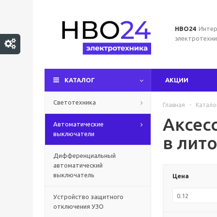
НВО24
Интер
электротехни
КАТАЛОГ
АКЦИИ
Светотехника
Главная
-
Катало
Аксес
Автоматические
выключатели
в лит
Дифференциальный
автоматический
выключатель
Цена
Устройство защитного
отключения УЗО