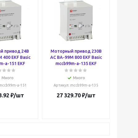
й привод 24В
Моторный привод 230B
 400 EKF Basic
АС ВА-99M 800 EKF Basic
m-a-151 EKF
mccb99m-a-135 EKF
Много
Много
 mccb99m-a-151
Артикул
: mccb99m-a-135
3.92
₽
/шт
27 329.70
₽
/шт