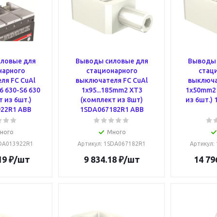
ловые для
Выводы силовые для
Выводы 
нарного
стационарного
стац
ля FC CuAl
выключателя FC CuAl
выключа
 630-S6 630
1x95...185mm2 XT3
1x50mm2 
 из 6шт.)
(комплект из 8шт)
из 6шт.)
22R1 ABB
1SDA067182R1 ABB
ного
Много
SDA013922R1
Артикул
: 1SDA067182R1
Артикул
:
19
₽
/шт
9 834.18
₽
/шт
14 79