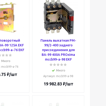
 поворотный
Панель выкатная PM-
ВА-99 125А EKF
99/2-400 заднего
ccb99-a-76 EKF
присоединения для
ВА-99 400А PROxima
mccb99-a-98 EKF
Много
: mccb99-a-76
Много
.75
₽
/шт
Артикул
: mccb99-a-98
19 982.83
₽
/шт