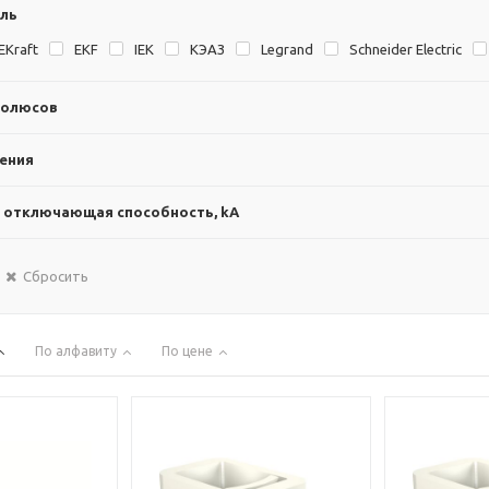
ль
EKraft
EKF
IEK
KЭAЗ
Legrand
Schneider Electric
полюсов
ения
 отключающая способность, kА
Сбросить
По алфавиту
По цене