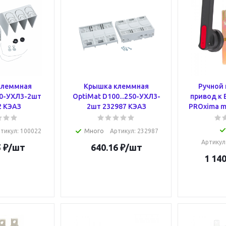
клеммная
Крышка клеммная
Ручной
00-УХЛ3-2шт
OptiMat D100...250-УХЛ3-
привод к 
2 КЭАЗ
2шт 232987 КЭАЗ
PROxima m
тикул
: 100022
Много
Артикул
: 232987
Артикул
5
₽
/шт
640.16
₽
/шт
1 140