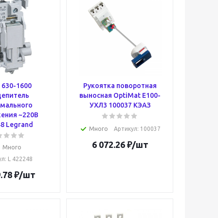
 630-1600
Рукоятка поворотная
цепитель
выносная OptiMat E100-
мального
УХЛ3 100037 КЭАЗ
ения ~220В
8 Legrand
Много
Артикул
: 100037
6 072.26
₽
/шт
Много
ул
: L 422248
.78
₽
/шт