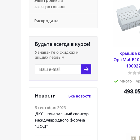
Электроника и
электротовары
Распродажа
Будьте всегда в курсе!
Узнавайте о скидках и
Крышка 
акциях первым
OptiMat E1
10002
Много
Ар
498.0
Новости
Все новости
5 сентября 2023
ДКС – генеральный спонсор
международного форума
"ЦОД"