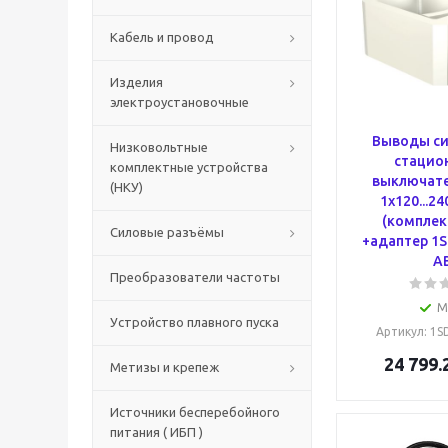
Кабель и провод
Изделия
электроустановочные
Выводы си
Низковольтные
стацио
комплектные устройства
выключате
(НКУ)
1x120...2
(комплек
Силовые разъёмы
+адаптер 1
A
Преобразователи частоты
М
Устройство плавного пуска
Артикул
: 1
24 799.
Метизы и крепеж
Источники бесперебойного
питания ( ИБП )