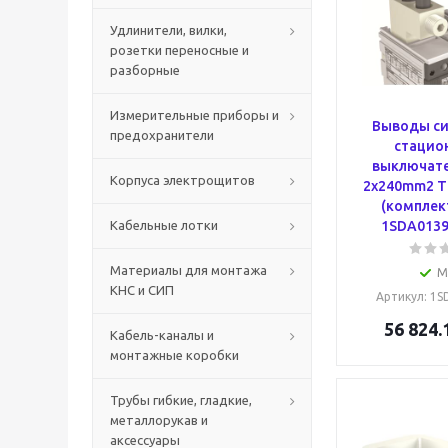
Удлинители, вилки,
розетки переносные и
разборные
Измерительные приборы и
Выводы си
предохранители
стацио
выключате
Корпуса электрощитов
2x240mm2 T6
(комплект
Кабельные лотки
1SDA0139
Материалы для монтажа
М
КНС и СИП
Артикул
: 1
56 824.
Кабель-каналы и
монтажные коробки
Трубы гибкие, гладкие,
металлорукав и
аксессуары