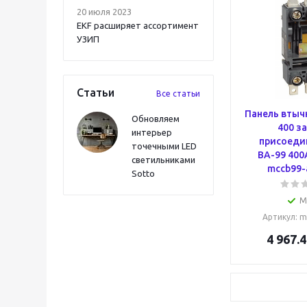
20 июля 2023
EKF расширяет ассортимент
УЗИП
Статьи
Все статьи
Панель втыч
Обновляем
400 з
интерьер
присоеди
точечными LED
ВА-99 400
светильниками
mccb99-
Sotto
М
Артикул
: 
4 967.4