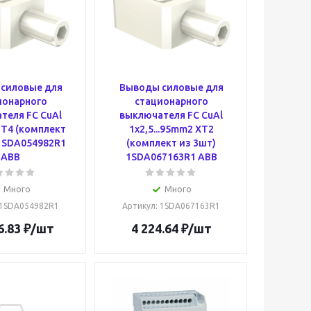
силовые для
Выводы силовые для
ионарного
стационарного
теля FC CuAl
выключателя FC CuAl
T4 (комплект
1x2,5...95mm2 XT2
 1SDA054982R1
(комплект из 3шт)
ABB
1SDA067163R1 ABB
Много
Много
 1SDA054982R1
Артикул
: 1SDA067163R1
6.83
₽
/шт
4 224.64
₽
/шт