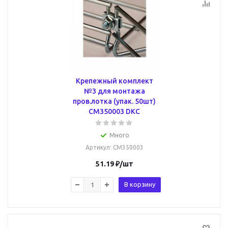
Крепежный комплект
№3 для монтажа
пров.лотка (упак. 50шт)
CM350003 DKC
Много
Артикул
: CM350003
51.19
₽
/шт
В корзину