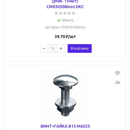
(упак. 150шт)
CM030508inox DKC
Много
Артикул
: CM030508inox
39.70
₽
/шт
В корзину
ВИНТ+ГАЙКА B13 M6X25