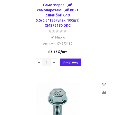
Самосверлящий
самонарезающий винт
с шайбой G19
5,5/6,3*185 (упак. 100шт)
CM273180 DKC
Много
Артикул
: CM273180
83.13
₽
/шт
В корзину