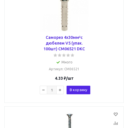
Саморез 4х30мм²с
дюбелем V5 (упак.
100шт) CM06521 DKC
Много
Артикул
: CM06521
4.33
₽
/шт
В корзину