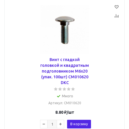
Винт с гладкой
головкой и квадратным
подголовником М6х20
(упак. 100шт) CM010620
DKC
Много
Артикул
: CM010620
8.80
₽
/шт
В корзину