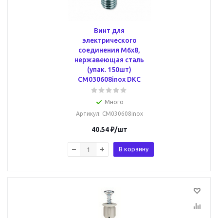
Винт для
электрического
соединения М6х8,
нержавеющая сталь
(упак. 150шт)
CM030608inox DKC
Много
Артикул
: CM030608inox
40.54
₽
/шт
В корзину