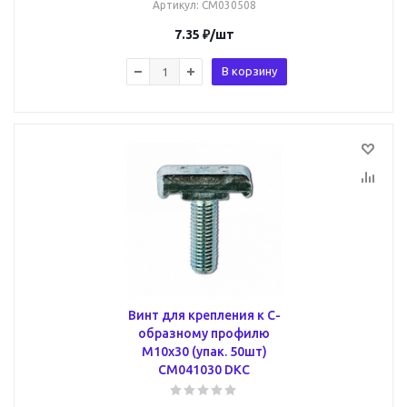
Артикул
: CM030508
7.35
₽
/шт
В корзину
Винт для крепления к С-
образному профилю
М10х30 (упак. 50шт)
CM041030 DKC