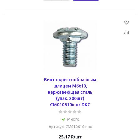
Винт с крестообразным
шлицем М6х10,
нержавеющая сталь
(упак. 200шт)
CM010610inox DKC
Много
Артикул
: CM010610inox
25.17
₽
/шт