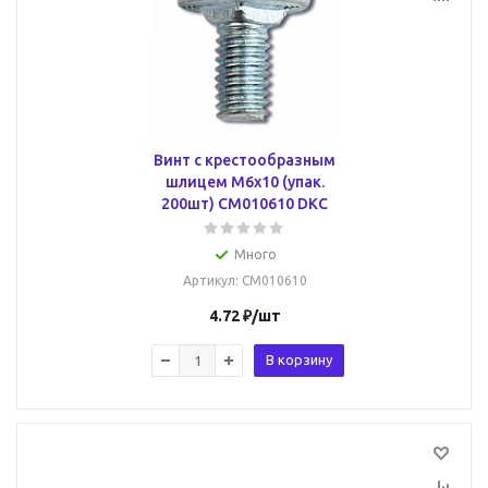
Винт с крестообразным
шлицем М6х10 (упак.
200шт) CM010610 DKC
Много
Артикул
: CM010610
4.72
₽
/шт
В корзину