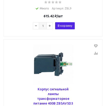
Много
Артикул
: ZBL9
615.42
₽
/шт
В корзину
Корпус сигнальной
лампы
трансформаторное
питание 400В ZB5AV5D3