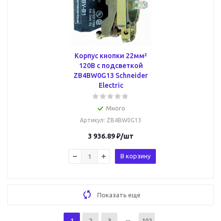
Корпус кнопки 22мм²
120В с подсветкой
ZB4BW0G13 Schneider
Electric
Много
Артикул
: ZB4BW0G13
3 936.89
₽
/шт
В корзину
Показать еще
1
2
3
102