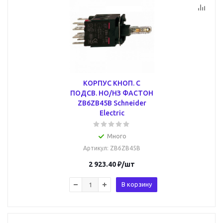
КОРПУС КНОП. С
ПОДСВ. НО/НЗ ФАСТОН
ZB6ZB45B Schneider
Electric
Много
Артикул
: ZB6ZB45B
2 923.40
₽
/шт
В корзину