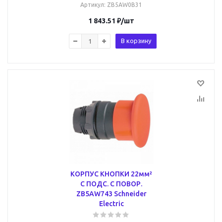
Артикул
: ZB5AW0B31
1 843.51
₽
/шт
В корзину
КОРПУС КНОПКИ 22мм²
С ПОДС. С ПОВОР.
ZB5AW743 Schneider
Electric