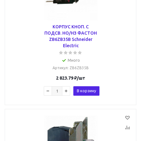
КОРПУС КНОП. С
ПОДСВ. НО/НЗ ФАСТОН
ZB6ZB35B Schneider
Electric
Много
Артикул
: ZB6ZB35B
2 823.79
₽
/шт
В корзину