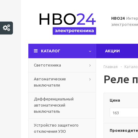
НВО24
Интер
электротехни
КАТАЛОГ
АКЦИИ
Светотехника
Главная
-
Катало
Реле 
Автоматические
выключатели
Дифференциальный
Цена
автоматический
выключатель
Устройство защитного
Производите
отключения УЗО