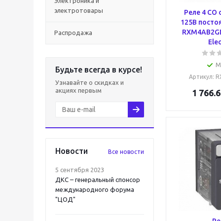
Электроника и
электротовары
Реле 4 CO
125В посто
RXM4AB2GD
Распродажа
Elec
М
Будьте всегда в курсе!
Артикул
: 
Узнавайте о скидках и
акциях первым
1 766.6
Новости
Все новости
5 сентября 2023
ДКС – генеральный спонсор
международного форума
"ЦОД"