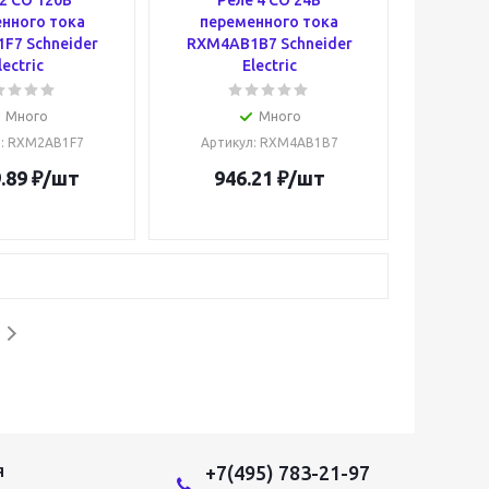
2 CO 120В
Реле 4 CO 24В
нного тока
переменного тока
F7 Schneider
RXM4AB1B7 Schneider
lectric
Electric
Много
Много
л
: RXM2AB1F7
Артикул
: RXM4AB1B7
.89
₽
/шт
946.21
₽
/шт
+7(495) 783-21-97
Я