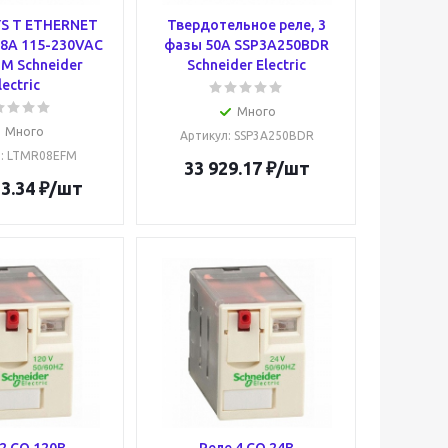
YS T ETHERNET
Твердотельное реле, 3
-8A 115-230VAC
фазы 50А SSP3A250BDR
M Schneider
Schneider Electric
lectric
Много
Много
Артикул
: SSP3A250BDR
л
: LTMR08EFM
33 929.17
₽
/шт
3.34
₽
/шт