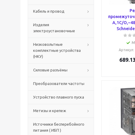
Ре
Кабель и провод
промежуточ
А,1С/О,~4
Изделия
Schneider
электроустановочные
М
Низковольтные
Артикул
:
комплектные устройства
(НКУ)
689.1
Силовые разъёмы
Преобразователи частоты
Устройство плавного пуска
Метизы и крепеж
Источники бесперебойного
питания ( ИБП )