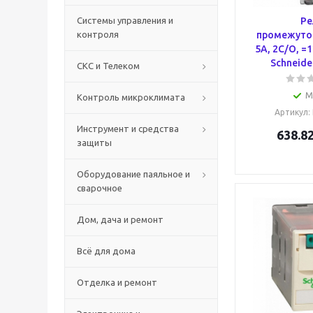
Системы управления и
Ре
контроля
промежуто
5А, 2С/О, =
Schneider
СКС и Телеком
М
Контроль микроклимата
Артикул
:
Инструмент и средства
638.8
защиты
Оборудование паяльное и
сварочное
Дом, дача и ремонт
Всё для дома
Отделка и ремонт