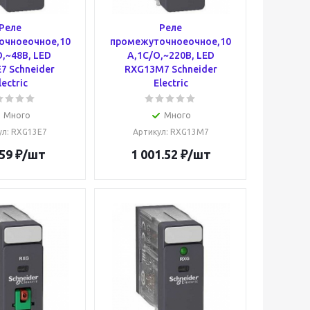
Реле
Реле
очноеочное,10
промежуточноеочное,10
,~48В, LED
А,1С/О,~220В, LED
7 Schneider
RXG13M7 Schneider
lectric
Electric
Много
Много
ул
: RXG13E7
Артикул
: RXG13M7
59
₽
/шт
1 001.52
₽
/шт