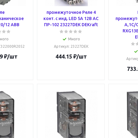
ле
промежуточное Реле 4
ханическое
конт. с инд. LED 5А 12В AC
промежут
20/12 ABB
ПР-102 23227DEK DEKraft
А,1С/О
RXG13E
E
ного
Много
Z322000R2052
Артикул
: 23227DEK
9
₽
/шт
444.15
₽
/шт
Артик
733.