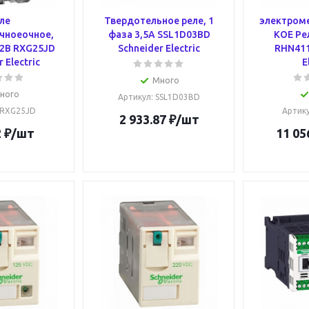
ле
Твердотельное реле, 1
электром
чноеочное,
фаза 3,5А SSL1D03BD
КОЕ Ре
12В RXG25JD
Schneider Electric
RHN411
 Electric
E
Много
ного
Артикул
: SSL1D03BD
 RXG25JD
Артик
2 933.87
₽
/шт
2
₽
/шт
11 05