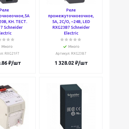
Реле
Реле
очноеочное,5А
промежуточноеочное,
20В, КН. ТЕСТ.
5А, 2С/О, ~24В, LED
7 Schneider
RXG23B7 Schneider
lectric
Electric
Много
Много
ул
: RXG21F7
Артикул
: RXG23B7
.86
₽
/шт
1 328.02
₽
/шт