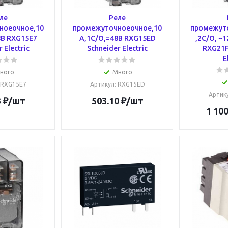
ле
Реле
ноеочное,10
промежуточноеочное,10
промежут
8В RXG15E7
А,1С/О,=48В RXG15ED
,2С/О, ~1
 Electric
Schneider Electric
RXG21F
E
ного
Много
 RXG15E7
Артикул
: RXG15ED
Артик
3
₽
/шт
503.10
₽
/шт
1 100