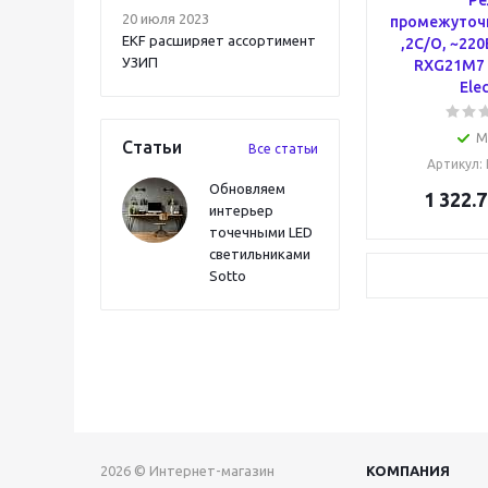
Ре
20 июля 2023
промежуточ
EKF расширяет ассортимент
,2С/О, ~220
УЗИП
RXG21M7 
Elec
М
Статьи
Все статьи
Артикул
:
Обновляем
1 322.7
интерьер
точечными LED
светильниками
Sotto
2026 © Интернет-магазин
КОМПАНИЯ