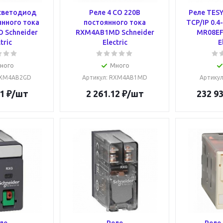
 светодиод
Реле 4 CO 220В
Реле TES
янного тока
постоянного тока
TCP/IP 0.4
 Schneider
RXM4AB1MD Schneider
MR08EF
tric
Electric
E
ного
Много
RXM4AB2GD
Артикул
: RXM4AB1MD
Артику
1
₽
/шт
2 261.12
₽
/шт
232 93