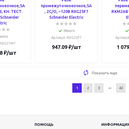
ле
Реле
Реле 
ноеочное,5А
промежуточноеочное,5А
переме
В, КН. ТЕСТ.
, 2С/О, ~120В RXG25F7
RXM2AB1
Schneider
Schneider Electric
E
tric
Много
ного
Артикул
: RXG25F7
Артику
 RXG21M7
947.09
₽
/шт
1 079
8
₽
/шт
Показать еще
1
2
3
42
ПОМОЩЬ
ИНФОРМАЦИ