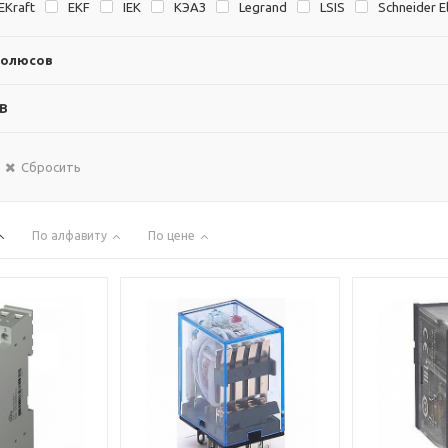
EKraft
EKF
IEK
KЭAЗ
Legrand
LSIS
Schneider El
полюсов
 В
Сбросить
По алфавиту
По цене