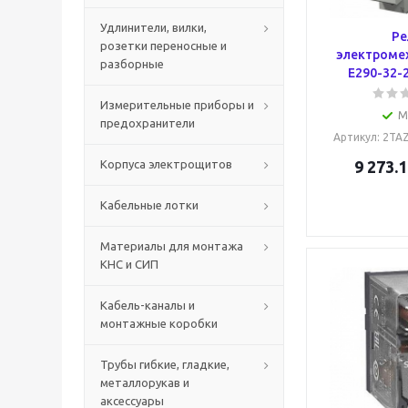
Удлинители, вилки,
Ре
розетки переносные и
электроме
разборные
E290-32-
Измерительные приборы и
М
предохранители
Артикул
: 2TA
Корпуса электрощитов
9 273.1
Кабельные лотки
Материалы для монтажа
КНС и СИП
Кабель-каналы и
монтажные коробки
Трубы гибкие, гладкие,
металлорукав и
аксессуары