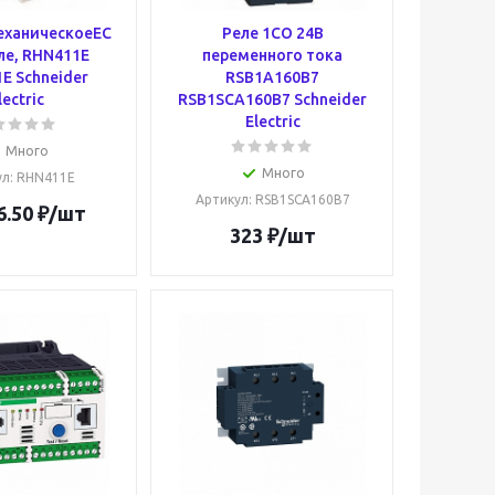
еханическоеЕС
Реле 1CO 24В
ле, RHN411E
переменного тока
E Schneider
RSB1A160B7
lectric
RSB1SCA160B7 Schneider
Electric
Много
Много
ул
: RHN411E
Артикул
: RSB1SCA160B7
6.50
₽
/шт
323
₽
/шт