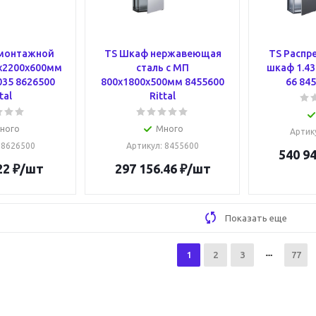
 монтажной
TS Шкаф нержавеющая
TS Распр
x2200x600мм
сталь с МП
шкаф 1.43
035 8626500
800x1800x500мм 8455600
66 845
tal
Rittal
ного
Много
Артик
: 8626500
Артикул
: 8455600
540 94
22
₽
/шт
297 156.46
₽
/шт
Показать еще
1
2
3
77