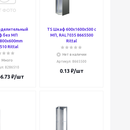
еделительный
TS Шкаф 600x1600x500 c
ф без МП
МП, RAL7035 8665500
1800x600mm
Rittal
510 Rittal
Нет в наличии
Много
Артикул
: 8665500
ул
: 8286510
0.13
₽
/шт
6.73
₽
/шт