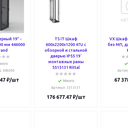
рный 19" -
TS IT Шкаф
VX Шкаф 
00 мм 446000
600x2200x1200 47U с
без МП, дв
rand
обзорной и стальной
дверью IP55 19`
монтажные рамы
ного
5515131 Rittal
 L 446000
Артик
.47
₽
/шт
67 37
Много
Артикул
: 5515131
176 677.47
₽
/шт