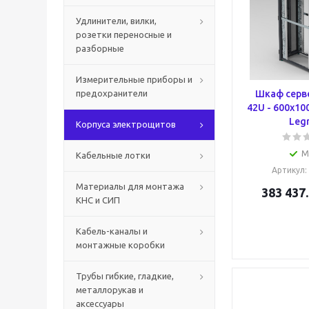
Удлинители, вилки,
розетки переносные и
разборные
Измерительные приборы и
предохранители
Шкаф серве
42U - 600x10
Leg
Корпуса электрощитов
М
Кабельные лотки
Артикул
:
Материалы для монтажа
383 437
КНС и СИП
Кабель-каналы и
монтажные коробки
Трубы гибкие, гладкие,
металлорукав и
аксессуары