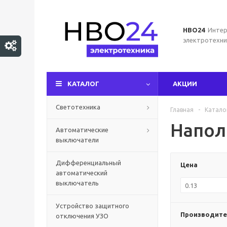
НВО24
Интер
электротехни
КАТАЛОГ
АКЦИИ
Светотехника
Главная
-
Катало
Напол
Автоматические
выключатели
Дифференциальный
Цена
автоматический
выключатель
Устройство защитного
Производите
отключения УЗО