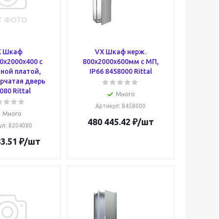
X Шкаф
VX Шкаф нерж.
00x2000x400 с
800x2000x600мм с МП,
ной платой,
IP66 8458000 Rittal
рчатая дверь
080 Rittal
Много
Артикул
: 8458000
Много
480 445.42
₽
/шт
ул
: 8204080
3.51
₽
/шт