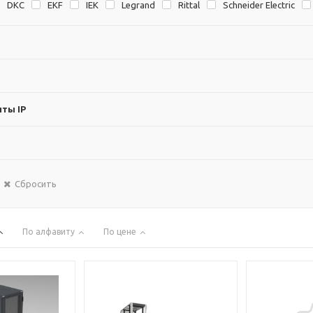
DKC
EKF
IEK
Legrand
Rittal
Schneider Electric
ты IP
Сбросить
По алфавиту
По цене