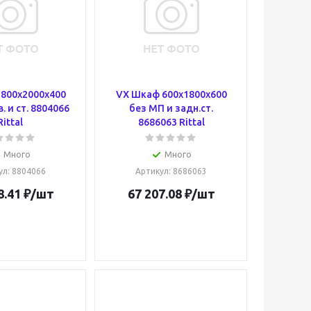
800x2000x400
VX Шкаф 600x1800x600
. и ст. 8804066
без МП и задн.ст.
Rittal
8686063 Rittal
Много
Много
ул
: 8804066
Артикул
: 8686063
8.41
₽
/шт
67 207.08
₽
/шт