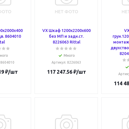
0x2000x400
VX Шкаф 1200x2200x600
V
дв. 8604010
без МП и задн.ст.
грун.12
tal
8226063 Rittal
монтаж
двухство
8204
ного
Много
: 8604010
Артикул
: 8226063
19
₽
/шт
117 247.56
₽
/шт
Артик
114 48