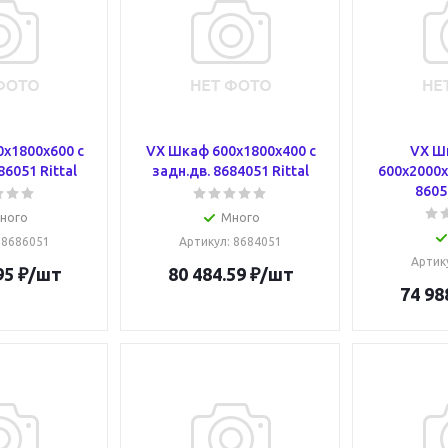
x1800x600 с
VX Шкаф 600x1800x400 с
VX Шк
86051 Rittal
задн.дв. 8684051 Rittal
600x2000x
8605
ного
Много
: 8686051
Артикул
: 8684051
Артик
95
₽
/шт
80 484.59
₽
/шт
74 98