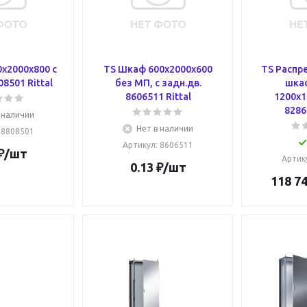
x2000x800 с
TS Шкаф 600x2000x600
TS Распр
08501 Rittal
без МП, с задн.дв.
шка
8606511 Rittal
1200x
8286
 наличии
Нет в наличии
: 8808501
Артикул
: 8606511
₽
/шт
Артик
0.13
₽
/шт
118 74