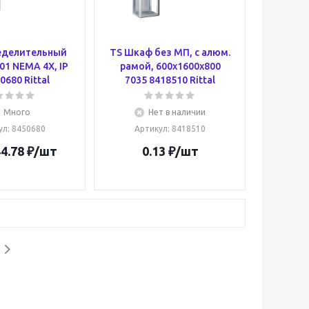
еделительный
TS Шкаф без МП, с алюм.
01 NEMA 4X, IP
рамой, 600х1600х800
0680 Rittal
7035 8418510 Rittal
Много
Нет в наличии
ул
: 8450680
Артикул
: 8418510
4.78
₽
/шт
0.13
₽
/шт