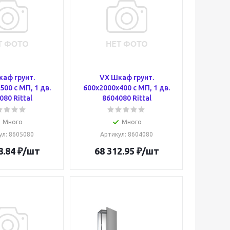
аф грунт.
VX Шкаф грунт.
500 с МП, 1 дв.
600x2000x400 с МП, 1 дв.
080 Rittal
8604080 Rittal
Много
Много
ул
: 8605080
Артикул
: 8604080
8.84
₽
/шт
68 312.95
₽
/шт