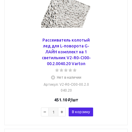
Рассеиватель колотый
лед для L-поворота G-
ЛАЙН комплект на 1
светильник V2-R0-CI00-
00.2.0040.20 Varton
Нет в наличии
Артикул
: V2-R0-CI00-00.2.0
040.20
451.10
₽
/шт
В корзину