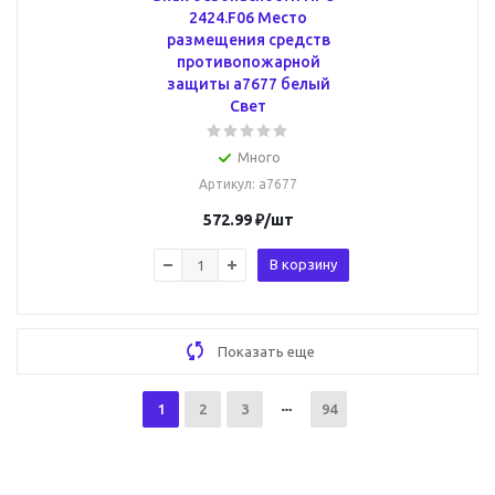
2424.F06 Место
размещения средств
противопожарной
защиты a7677 белый
Свет
Много
Артикул
: a7677
572.99
₽
/шт
В корзину
Показать еще
1
2
3
94