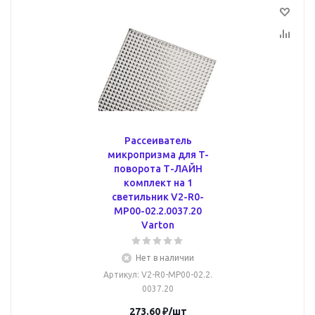
Рассеиватель
микропризма для T-
поворота Т-ЛАЙН
комплект на 1
светильник V2-R0-
MP00-02.2.0037.20
Varton
Нет в наличии
Артикул
: V2-R0-MP00-02.2.
0037.20
273.60
₽
/шт