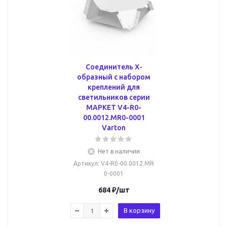
Соединитель X-
образный с набором
креплений для
светильников серии
МАРКЕТ V4-R0-
00.0012.MR0-0001
Varton
Нет в наличии
Артикул
: V4-R0-00.0012.MR
0-0001
684
₽
/шт
В корзину