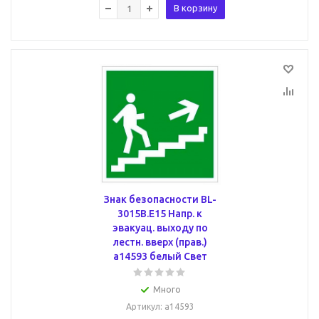
В корзину
Знак безопасности BL-
3015B.E15 Напр. к
эвакуац. выходу по
лестн. вверх (прав.)
a14593 белый Свет
Много
Артикул
: a14593