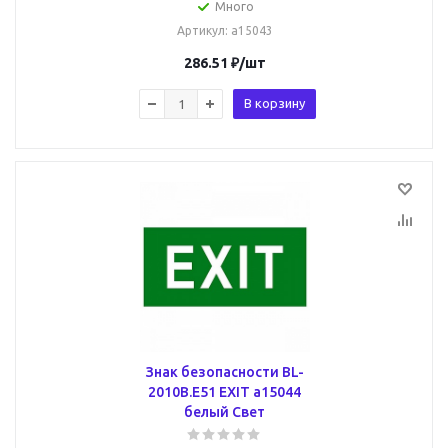
Много
Артикул
: a15043
286.51
₽
/шт
В корзину
Знак безопасности BL-
2010B.E51 EXIT a15044
белый Свет