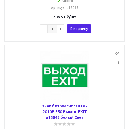
Много
Артикул
: a15037
286.51
₽
/шт
В корзину
Знак безопасности BL-
2010B.E50 Выход-EXIT
a15043 белый Свет