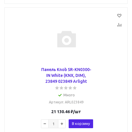
Панель Knob SR-KN0300-
IN White (KNX, DIM),
23849 023849 Arlight
Много
Артикул
: ARL023849
21 130.46
₽
/шт
В корзину