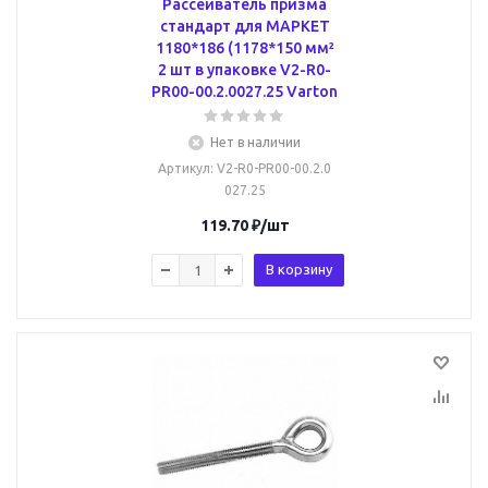
Рассеиватель призма
стандарт для МАРКЕТ
1180*186 (1178*150 мм²
2 шт в упаковке V2-R0-
PR00-00.2.0027.25 Varton
Нет в наличии
Артикул
: V2-R0-PR00-00.2.0
027.25
119.70
₽
/шт
В корзину