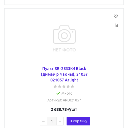
Пульт SR-2833K4 Black
(димм² р 4 зоны), 21057
021057 Arlight
Много
Артикул
: ARL021057
2 688.78
₽
/шт
В корзину