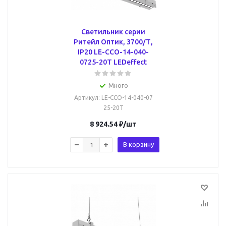
Светильник серии
Ритейл Оптик, 3700/Т,
IP20 LE-ССО-14-040-
0725-20Т LEDeffect
Много
Артикул
: LE-ССО-14-040-07
25-20Т
8 924.54
₽
/шт
В корзину