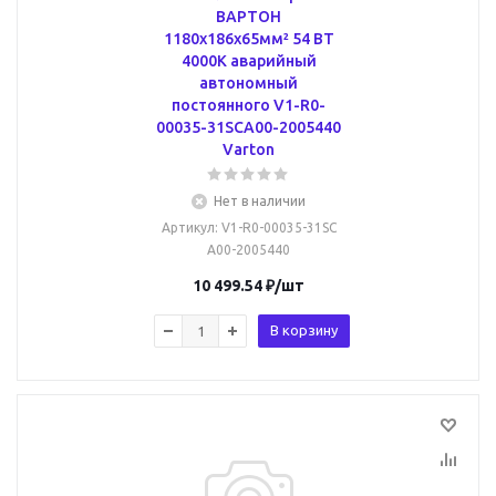
ВАРТОН
1180х186х65мм² 54 ВТ
4000К аварийный
автономный
постоянного V1-R0-
00035-31SCA00-2005440
Varton
Нет в наличии
Артикул
: V1-R0-00035-31SC
A00-2005440
10 499.54
₽
/шт
В корзину