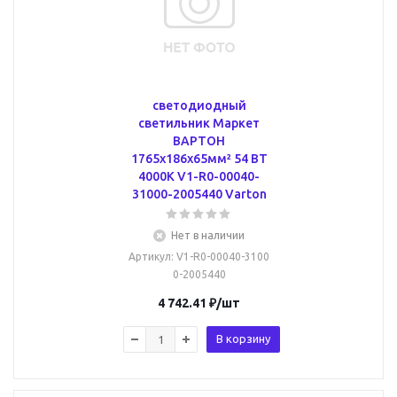
светодиодный
светильник Маркет
ВАРТОН
1765х186х65мм² 54 ВТ
4000К V1-R0-00040-
31000-2005440 Varton
Нет в наличии
Артикул
: V1-R0-00040-3100
0-2005440
4 742.41
₽
/шт
В корзину