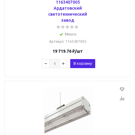
1163407005
Ардатовский
светотехнический
завод
Много
Артикул
: 1163407005
19 719.76
₽
/шт
В корзину