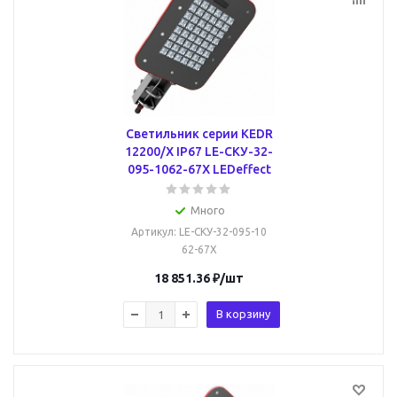
Светильник серии КEDR
12200/Х IP67 LE-СКУ-32-
095-1062-67Х LEDeffect
Много
Артикул
: LE-СКУ-32-095-10
62-67Х
18 851.36
₽
/шт
В корзину