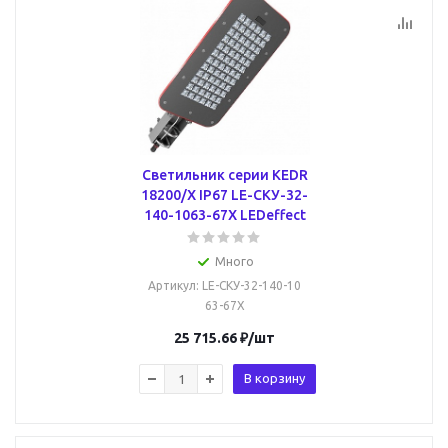
Светильник серии КEDR
18200/Х IP67 LE-СКУ-32-
140-1063-67Х LEDeffect
Много
Артикул
: LE-СКУ-32-140-10
63-67Х
25 715.66
₽
/шт
В корзину