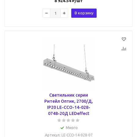
8 924.54
₽
/шт
В корзину
Светильник серии
Ритейл Оптик, 2700/Д,
IP20 LE-ССО-14-028-
0748-20Д LEDeffect
Много
Артикул
: LE-ССО-14-028-07