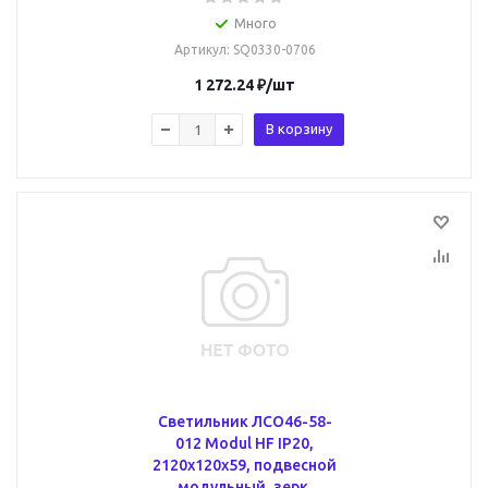
Много
Артикул
: SQ0330-0706
1 272.24
₽
/шт
В корзину
Cветильник ЛСО46-58-
012 Modul HF IP20,
2120х120х59, подвесной
модульный, зерк.