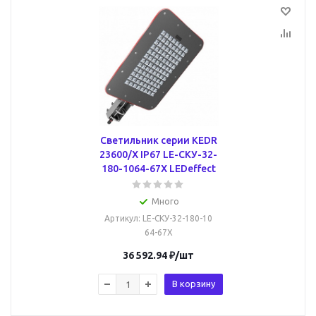
Светильник серии КEDR
23600/Х IP67 LE-СКУ-32-
180-1064-67Х LEDeffect
Много
Артикул
: LE-СКУ-32-180-10
64-67Х
36 592.94
₽
/шт
В корзину