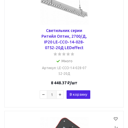
Светильник серии
Ритейл Оптик, 2700/Д,
IP20 LE-ССО-14-028-
0752-20Д LEDeffect
Много
Артикул
: LE-ССО-14-028-07
52-20Д
8 448.37
₽
/шт
В корзину