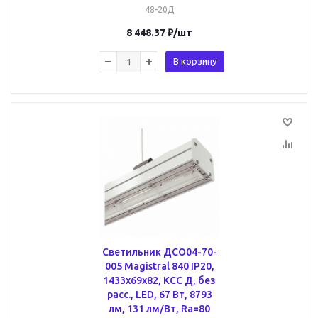
48-20Д
8 448.37
₽
/шт
В корзину
Cветильник ДСО04-70-
005 Magistral 840 IP20,
1433х69x82, КСС Д, без
расс., LED, 67 Вт, 8793
лм, 131 лм/Вт, Ra=80