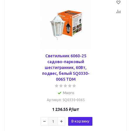
Светильник 6060-25
садово-парковый
шестигранник, 60Вт,
подвес, белый SQ0330-
0065 TDM
Много
Артикул
: SQ0330-0065
1 236.55
₽
/шт
В корзину