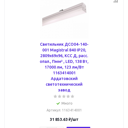
Cветильник ДСО04-140-
001 Magistral 840 IP20,
2809х69x96, КСС Д, расс.
опал., Пмм² , LED, 138 Вт,
17000 лм, 123 лм/Вт
1163414001
Ардатовский
светотехнический
завод
Много
Артикул
: 1163414001
31 853.63
₽
/шт