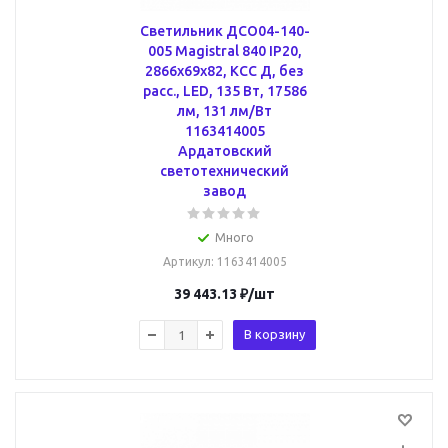
Cветильник ДСО04-140-
005 Magistral 840 IP20,
2866х69x82, КСС Д, без
расс., LED, 135 Вт, 17586
лм, 131 лм/Вт
1163414005
Ардатовский
светотехнический
завод
Много
Артикул
: 1163414005
39 443.13
₽
/шт
В корзину