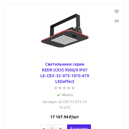
Светильники серии
КEDR (СКУ) 9500/Х IP67
LE-СБУ-32-075-1070-67Х
LEDeffect
Много
Артикул
: LE-СБУ-32-075-10
70-67Х
17 107.94
₽
/шт
В корзину