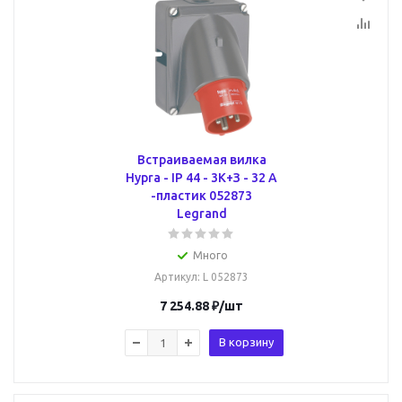
Встраиваемая вилка
Hypra - IP 44 - 3К+З - 32 А
-пластик 052873
Legrand
Много
Артикул
: L 052873
7 254.88
₽
/шт
В корзину