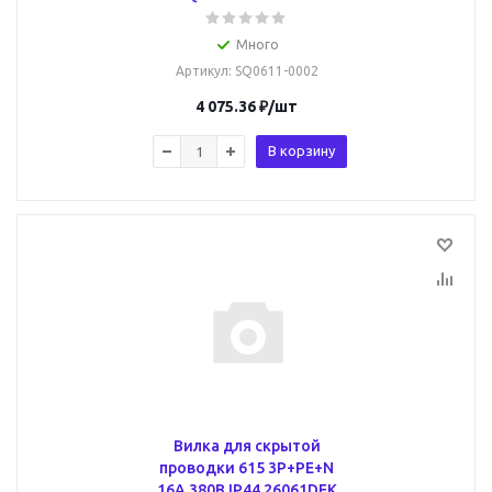
Много
Артикул
: SQ0611-0002
4 075.36
₽
/шт
В корзину
Вилка для скрытой
проводки 615 3Р+РЕ+N
16А 380В IP44 26061DEK