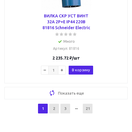
ВИЛКА СКР УСТ ВИНТ
32А 2P+E IP44 220В
81816 Schneider Electric
Много
Артикул
: 81816
2 235.72
₽
/шт
В корзину
Показать еще
1
2
3
21