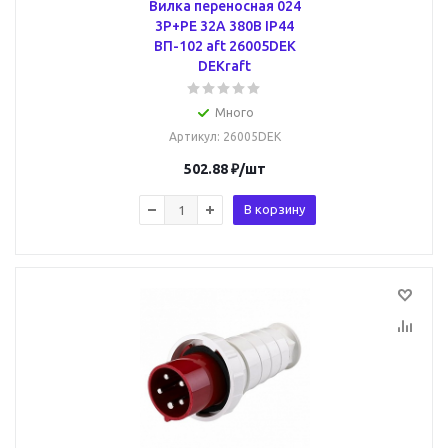
Вилка переносная 024
3Р+РЕ 32А 380В IP44
ВП-102 aft 26005DEK
DEKraft
Много
Артикул
: 26005DEK
502.88
₽
/шт
В корзину