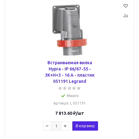
Встраиваемая вилка
Hypra - IP 66/67-55 -
3К+Н+3 - 16 А - пластик
051191 Legrand
Много
Артикул
: L 051191
7 813.60
₽
/шт
В корзину