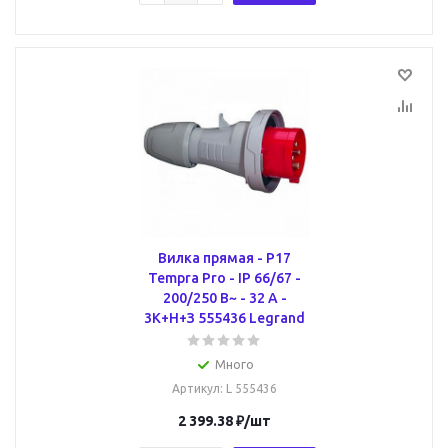
Вилка прямая - P17
Tempra Pro - IP 66/67 -
200/250 В~ - 32 A -
3К+Н+З 555436 Legrand
Много
Артикул
: L 555436
2 399.38
₽
/шт