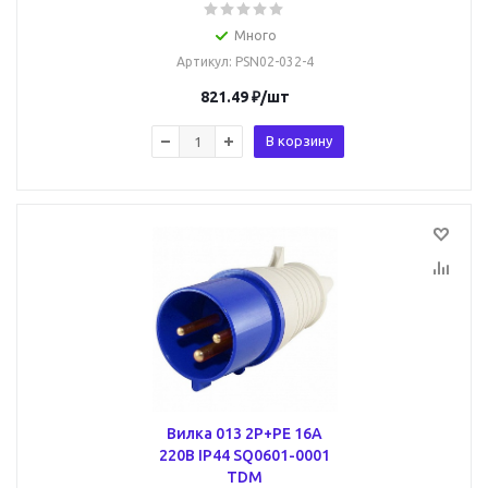
Много
Артикул
: PSN02-032-4
821.49
₽
/шт
В корзину
Вилка 013 2Р+РЕ 16А
220В IP44 SQ0601-0001
TDM