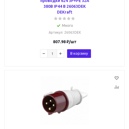
проводки 624 3Р+РЕ 32А
380В IP44 В 26063DEK
DEKraft
Много
Артикул
: 26063DEK
807.98
₽
/шт
В корзину