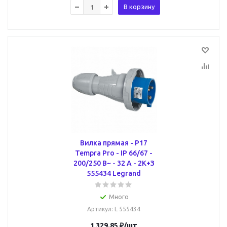
В корзину
Вилка прямая - P17
Tempra Pro - IP 66/67 -
200/250 В~ - 32 A - 2К+З
555434 Legrand
Много
Артикул
: L 555434
1 329.85
₽
/шт