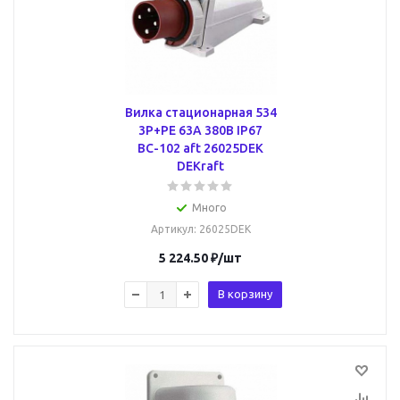
Вилка стационарная 534
3Р+РЕ 63А 380В IP67
ВС-102 aft 26025DEK
DEKraft
Много
Артикул
: 26025DEK
5 224.50
₽
/шт
В корзину