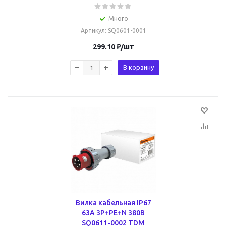
Много
Артикул
: SQ0601-0001
299.10
₽
/шт
В корзину
Вилка кабельная IP67
63А 3Р+РЕ+N 380В
SQ0611-0002 TDM