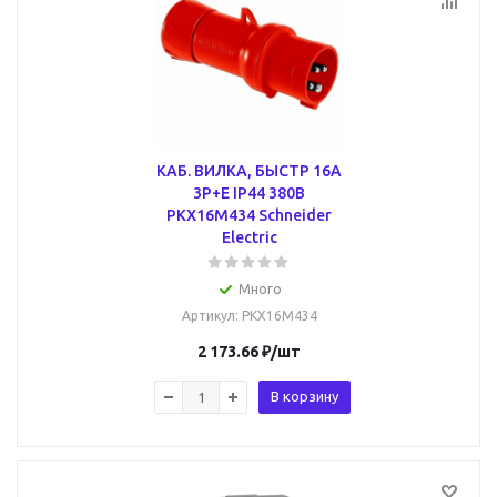
КАБ. ВИЛКА, БЫСТР 16А
3P+E IP44 380В
PKX16M434 Schneider
Electric
Много
Артикул
: PKX16M434
2 173.66
₽
/шт
В корзину