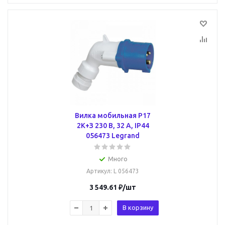
Вилка мобильная P17
2К+З 230 В, 32 А, IP44
056473 Legrand
Много
Артикул
: L 056473
3 549.61
₽
/шт
В корзину