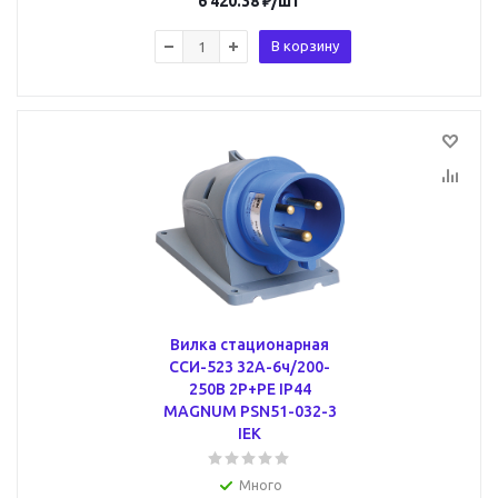
6 420.38
₽
/шт
В корзину
Вилка стационарная
ССИ-523 32А-6ч/200-
250В 2Р+РЕ IP44
MAGNUM PSN51-032-3
IEK
Много