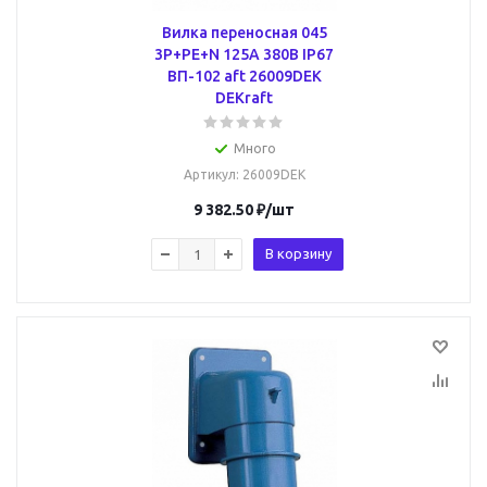
Вилка переносная 045
3Р+РЕ+N 125А 380В IP67
ВП-102 aft 26009DEK
DEKraft
Много
Артикул
: 26009DEK
9 382.50
₽
/шт
В корзину