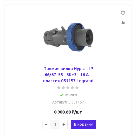
Прямая вилка Hypra - IP
66/67-55 - 3К+3 - 16 А -
пластик 051157 Legrand
Много
Артикул
: L 051157
8 908.68
₽
/шт
В корзину