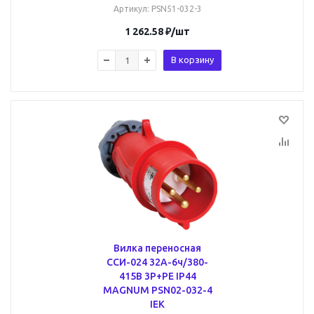
Артикул
: PSN51-032-3
1 262.58
₽
/шт
В корзину
Вилка переносная
ССИ-024 32А-6ч/380-
415В 3Р+РЕ IP44
MAGNUM PSN02-032-4
IEK