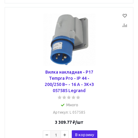
Вилка накладная - P17
Tempra Pro - IP 44 -
200/250 В~ - 16 A - 3К+З
057585 Legrand
Много
Артикул
: L 057585
3 309.77
₽
/шт
В корзину